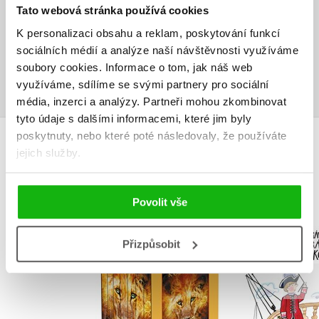
Tato webová stránka používá cookies
Vaše hodnocení
K personalizaci obsahu a reklam, poskytování funkcí
Uživatelskou recenzi mohou vkládat pouze registrovaní uživatelé
sociálních médií a analýze naší návštěvnosti využíváme
soubory cookies.
Informace o tom, jak náš web
Přihlásit
využíváme, sdílíme se svými partnery pro sociální
média, inzerci a analýzy.
Partneři mohou zkombinovat
tyto údaje s dalšími informacemi, které jim byly
poskytnuty, nebo které poté následovaly, že používáte
MOHLO BY VÁS TAKÉ ZAJÍMAT
jejich služby.
Povolit vše
NARNIE – komplet
Podivu
1.-7.díl – box
vyprávění 
Přizpůsobit
piráta K
C. S. Lewis
Václav Čt