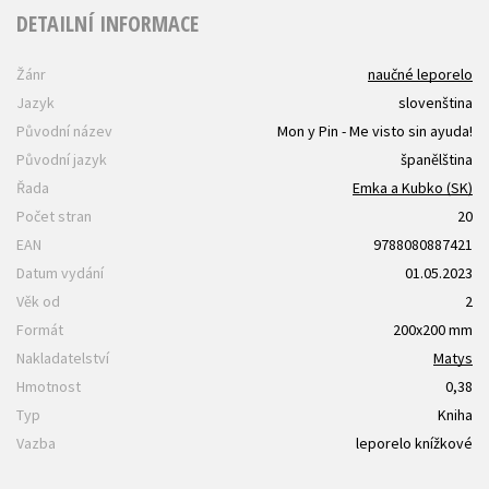
DETAILNÍ INFORMACE
Žánr
naučné leporelo
Jazyk
slovenština
Původní název
Mon y Pin - Me visto sin ayuda!
Původní jazyk
španělština
Řada
Emka a Kubko (SK)
Počet stran
20
EAN
9788080887421
Datum vydání
01.05.2023
Věk od
2
Formát
200x200 mm
Nakladatelství
Matys
Hmotnost
0,38
Typ
Kniha
Vazba
leporelo knížkové