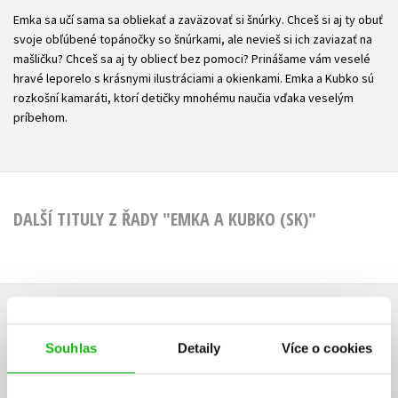
Emka sa učí sama sa obliekať a zaväzovať si šnúrky. Chceš si aj ty obuť
svoje obľúbené topánočky so šnúrkami, ale nevieš si ich zaviazať na
mašličku? Chceš sa aj ty obliecť bez pomoci? Prinášame vám veselé
hravé leporelo s krásnymi ilustráciami a okienkami. Emka a Kubko sú
rozkošní kamaráti, ktorí detičky mnohému naučia vďaka veselým
príbehom.
DALŠÍ TITULY Z ŘADY "EMKA A KUBKO (SK)"
HODNOCENÍ ČTENÁŘŮ
Souhlas
Detaily
Více o cookies
V současné době nejsou vytvořena žádná uživatelská hodnocení.