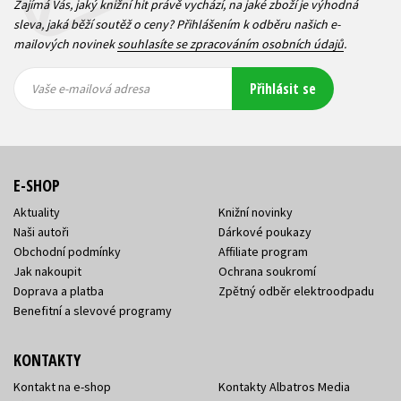
Zajímá Vás, jaký knižní hit právě vychází, na jaké zboží je výhodná
sleva, jaká běží soutěž o ceny? Přihlášením k odběru našich e-
mailových novinek
souhlasíte se zpracováním osobních údajů
.
Vaše e-
Vaše e-
Přihlásit se
mailová
mailová
Vaše e-mailová adresa
adresa
adresa
E-SHOP
Aktuality
Knižní novinky
Naši autoři
Dárkové poukazy
Obchodní podmínky
Affiliate program
Jak nakoupit
Ochrana soukromí
Doprava a platba
Zpětný odběr elektroodpadu
Benefitní a slevové programy
KONTAKTY
Kontakt na e-shop
Kontakty Albatros Media