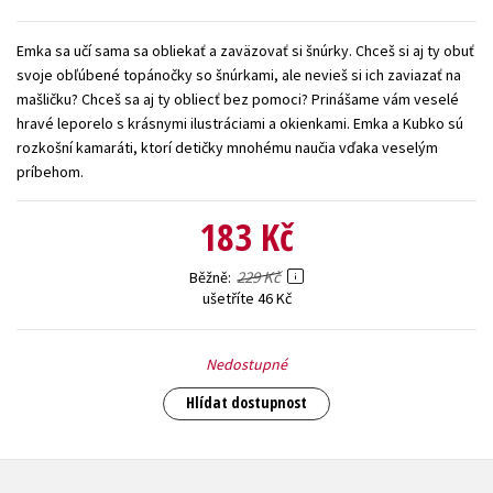
Young adult (SK)
Zahraniční literatura
Zdraví a životní styl
Emka sa učí sama sa obliekať a zaväzovať si šnúrky. Chceš si aj ty obuť
svoje obľúbené topánočky so šnúrkami, ale nevieš si ich zaviazať na
Všechny tituly
mašličku? Chceš sa aj ty obliecť bez pomoci? Prinášame vám veselé
hravé leporelo s krásnymi ilustráciami a okienkami. Emka a Kubko sú
rozkošní kamaráti, ktorí detičky mnohému naučia vďaka veselým
príbehom.
183 Kč
229 Kč
Běžně
ušetříte 46 Kč
Nedostupné
Hlídat dostupnost