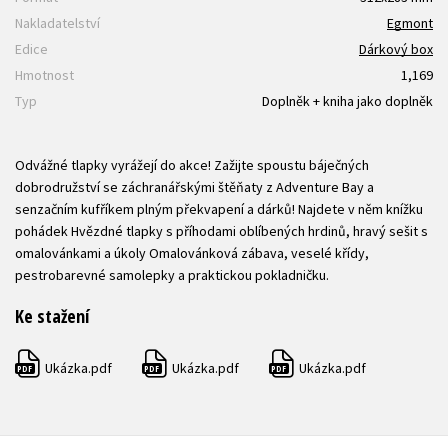
Nakladatelství
Egmont
Edice
Dárkový box
Hmotnost
1,169
Typ
Doplněk + kniha jako doplněk
Odvážné tlapky vyrážejí do akce! Zažijte spoustu báječných
dobrodružství se záchranářskými štěňaty z Adventure Bay a
senzačním kufříkem plným překvapení a dárků! Najdete v něm knížku
pohádek Hvězdné tlapky s příhodami oblíbených hrdinů, hravý sešit s
omalovánkami a úkoly Omalovánková zábava, veselé křídy,
pestrobarevné samolepky a praktickou pokladničku.
Ke stažení
Ukázka.pdf
Ukázka.pdf
Ukázka.pdf
PDF
PDF
PDF