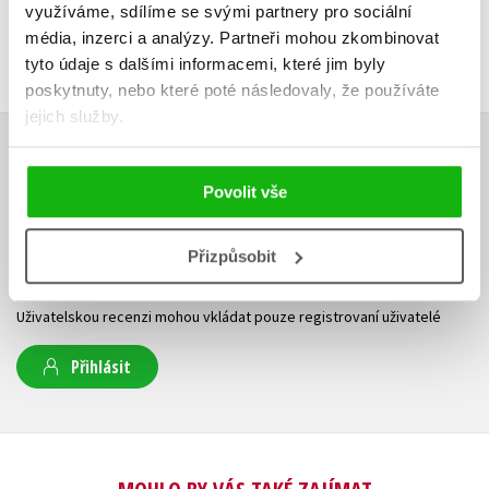
využíváme, sdílíme se svými partnery pro sociální
média, inzerci a analýzy.
Partneři mohou zkombinovat
tyto údaje s dalšími informacemi, které jim byly
poskytnuty, nebo které poté následovaly, že používáte
jejich služby.
HODNOCENÍ ČTENÁŘŮ
Povolit vše
V současné době nejsou vytvořena žádná uživatelská hodnocení.
Přizpůsobit
Vaše hodnocení
Uživatelskou recenzi mohou vkládat pouze registrovaní uživatelé
Přihlásit