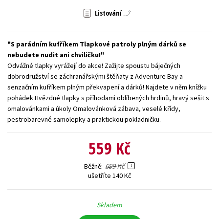
Listování
Young adult (SK)
Zahraniční literatura
Zdraví a životní styl
Všechny tituly
S parádním kufříkem Tlapkové patroly plným dárků se
nebudete nudit ani chviličku!
Odvážné tlapky vyrážejí do akce! Zažijte spoustu báječných
dobrodružství se záchranářskými štěňaty z Adventure Bay a
senzačním kufříkem plným překvapení a dárků! Najdete v něm knížku
pohádek Hvězdné tlapky s příhodami oblíbených hrdinů, hravý sešit s
omalovánkami a úkoly Omalovánková zábava, veselé křídy,
pestrobarevné samolepky a praktickou pokladničku.
559 Kč
699 Kč
Běžně
ušetříte 140 Kč
Skladem