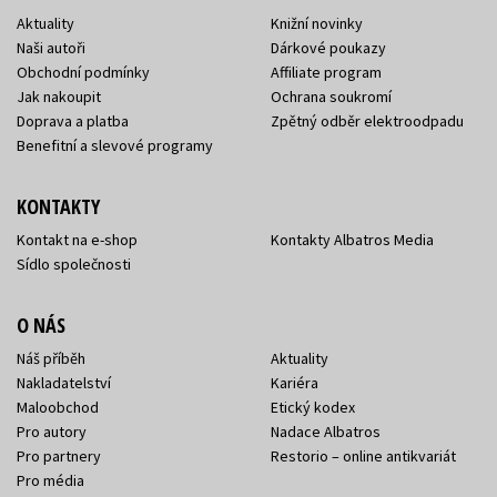
Aktuality
Knižní novinky
Naši autoři
Dárkové poukazy
Obchodní podmínky
Affiliate program
Jak nakoupit
Ochrana soukromí
Doprava a platba
Zpětný odběr elektroodpadu
Benefitní a slevové programy
KONTAKTY
Kontakt na e-shop
Kontakty Albatros Media
Sídlo společnosti
O NÁS
Náš příběh
Aktuality
Nakladatelství
Kariéra
Maloobchod
Etický kodex
Pro autory
Nadace Albatros
Pro partnery
Restorio – online antikvariát
Pro média