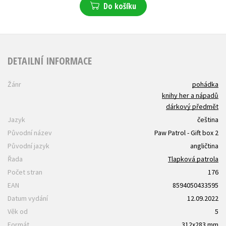
Do košíku
DETAILNÍ INFORMACE
Žánr
pohádka
knihy her a nápadů
dárkový předmět
Jazyk
čeština
Původní název
Paw Patrol - Gift box 2
Původní jazyk
angličtina
Řada
Tlapková patrola
Počet stran
176
EAN
8594050433595
Datum vydání
12.09.2022
Věk od
5
Formát
312x283 mm