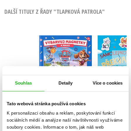
DALŠÍ TITULY Z ŘADY "TLAPKOVÁ PATROLA"
Tlapková p
Tlapková patrola -
Samole
Vybarvuj magnetky
překva
Kolektiv
Kolekt
Souhlas
Detaily
Více o cookies
Do košíku
Do košík
Tato webová stránka používá cookies
183 Kč
229 Kč
199 Kč
2
K personalizaci obsahu a reklam, poskytování funkcí
sociálních médií a analýze naší návštěvnosti využíváme
soubory cookies.
Informace o tom, jak náš web