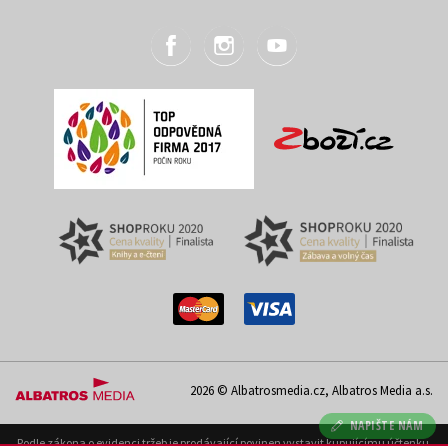
2026 © Albatrosmedia.cz, Albatros Media a.s.
NAPIŠTE NÁM
Podle zákona o evidenci tržeb je prodávající povinen vystavit kupujícímu účtenku.