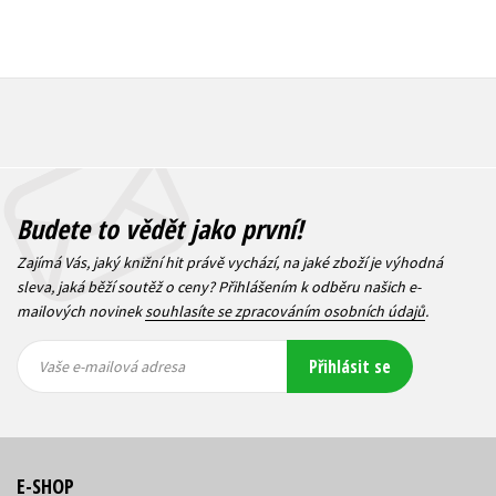
Budete to vědět jako první!
Zajímá Vás, jaký knižní hit právě vychází, na jaké zboží je výhodná
sleva, jaká běží soutěž o ceny? Přihlášením k odběru našich e-
mailových novinek
souhlasíte se zpracováním osobních údajů
.
Vaše e-
Vaše e-
Přihlásit se
mailová
mailová
Vaše e-mailová adresa
adresa
adresa
E-SHOP