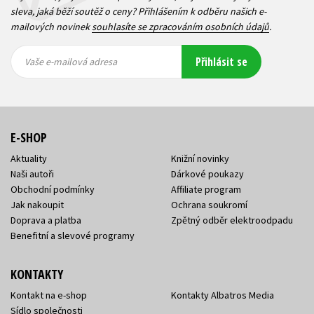
sleva, jaká běží soutěž o ceny? Přihlášením k odběru našich e-
mailových novinek
souhlasíte se zpracováním osobních údajů
.
Vaše e-
Vaše e-
Přihlásit se
mailová
mailová
Vaše e-mailová adresa
adresa
adresa
E-SHOP
Aktuality
Knižní novinky
Naši autoři
Dárkové poukazy
Obchodní podmínky
Affiliate program
Jak nakoupit
Ochrana soukromí
Doprava a platba
Zpětný odběr elektroodpadu
Benefitní a slevové programy
KONTAKTY
Kontakt na e-shop
Kontakty Albatros Media
Sídlo společnosti