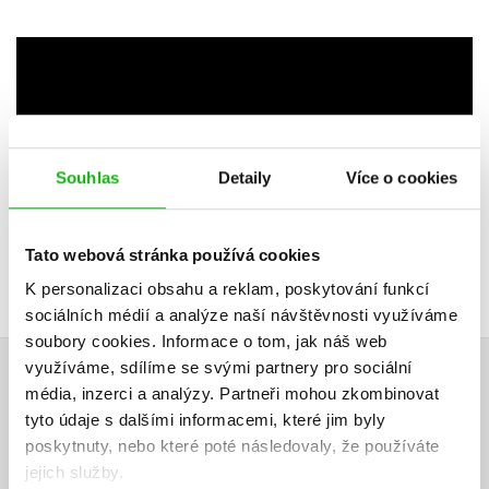
Souhlas
Detaily
Více o cookies
Tato webová stránka používá cookies
K personalizaci obsahu a reklam, poskytování funkcí
sociálních médií a analýze naší návštěvnosti využíváme
soubory cookies.
Informace o tom, jak náš web
využíváme, sdílíme se svými partnery pro sociální
HODNOCENÍ ČTENÁŘŮ
média, inzerci a analýzy.
Partneři mohou zkombinovat
tyto údaje s dalšími informacemi, které jim byly
V současné době nejsou vytvořena žádná uživatelská hodnocení.
poskytnuty, nebo které poté následovaly, že používáte
jejich služby.