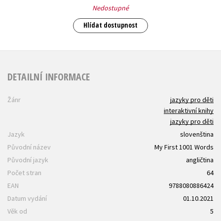
Nedostupné
Hlídat dostupnost
DETAILNÍ INFORMACE
Žánr
jazyky pro děti
interaktivní knihy
jazyky pro děti
Jazyk
slovenština
Původní název
My First 1001 Words
Původní jazyk
angličtina
Počet stran
64
EAN
9788080886424
Datum vydání
01.10.2021
Věk od
5