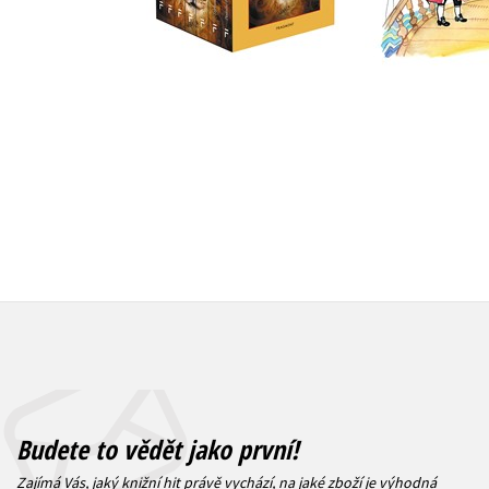
Do košík
Do košíku
263 Kč
1 832 Kč
3
2 290 Kč
Budete to vědět jako první!
Zajímá Vás, jaký knižní hit právě vychází, na jaké zboží je výhodná