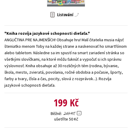
Young adult (SK)
Zahraniční literatura
Zdraví a životní styl
Listování
Všechny tituly
Kniha rozvíja jazykové schopnosti dieťaťa.
ANGLIČTINA PRE NAJMENŠÍCH! Obsahuje hru! Malí čitatelia musia nájsť
šteniatko menom Toby na každej strane a naskenovať ho smartfónom
alebo tabletom. Následne sa im spustí na smart zariadení stránka so
všetkými slovíčkami, na ktoré môžu ťuknúť a vypočuť si ich správnu
výslovnosť. Kniha obsahuje až 30 rozličných tém (rodina, bývanie,
škola, mesto, zvieratá, povolania, ročné obdobia a počasie, športy,
farby a tvary, čísla a čas, pocity, slová z rozprávok...). Rozvíja
jazykové schopnosti dieťaťa.
199 Kč
249 Kč
Běžně
ušetříte 50 Kč