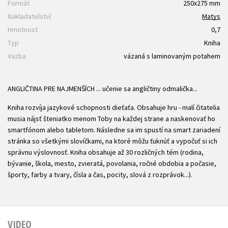
Formát
250x275 mm
Nakladatelství
Matys
Hmotnost
0,7
Typ
Kniha
Vazba
vázaná s laminovaným potahem
ANGLIČTINA PRE NAJMENŠÍCH ... učenie sa angličtiny odmalička...
Kniha rozvíja jazykové schopnosti dieťaťa. Obsahuje hru - malí čitatelia
musia nájsť šteniatko menom Toby na každej strane a naskenovať ho
smartfónom alebo tabletom. Následne sa im spustí na smart zariadení
stránka so všetkými slovíčkami, na ktoré môžu ťuknúť a vypočuť si ich
správnu výslovnosť. Kniha obsahuje až 30 rozličných tém (rodina,
bývanie, škola, mesto, zvieratá, povolania, ročné obdobia a počasie,
športy, farby a tvary, čísla a čas, pocity, slová z rozprávok...).
VIDEO