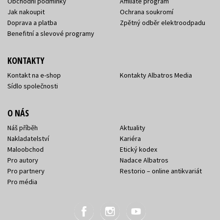
Obchodní podmínky
Affiliate program
Jak nakoupit
Ochrana soukromí
Doprava a platba
Zpětný odběr elektroodpadu
Benefitní a slevové programy
KONTAKTY
Kontakt na e-shop
Kontakty Albatros Media
Sídlo společnosti
O NÁS
Náš příběh
Aktuality
Nakladatelství
Kariéra
Maloobchod
Etický kodex
Pro autory
Nadace Albatros
Pro partnery
Restorio – online antikvariát
Pro média