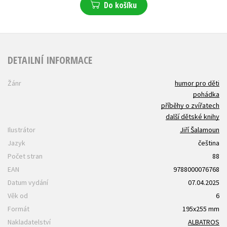
Do košíku
DETAILNÍ INFORMACE
Žánr
humor pro děti
pohádka
příběhy o zvířatech
další dětské knihy
Ilustrátor
Jiří Šalamoun
Jazyk
čeština
Počet stran
88
EAN
9788000076768
Datum vydání
07.04.2025
Věk od
6
Formát
195x255 mm
Nakladatelství
ALBATROS