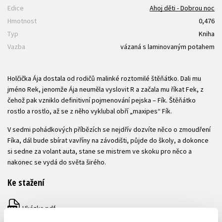
Edice
Ahoj děti - Dobrou noc
Hmotnost
0,476
Typ
Kniha
Vazba
vázaná s laminovaným potahem
Holčička Ája dostala od rodičů malinké roztomilé štěňátko. Dali mu
jméno Rek, jenomže Ája neuměla vyslovit R a začala mu říkat Fek, z
čehož pak vzniklo definitivní pojmenování pejska – Fík. Štěňátko
rostlo a rostlo, až se z něho vyklubal obří „maxipes“ Fík.
V sedmi pohádkových příbězích se nejdřív dozvíte něco o zmoudření
Fíka, dál bude sbírat vavříny na závodišti, půjde do školy, a dokonce
si sedne za volant auta, stane se mistrem ve skoku pro něco a
nakonec se vydá do světa širého.
Ke stažení
Ukázka.pdf
PDF