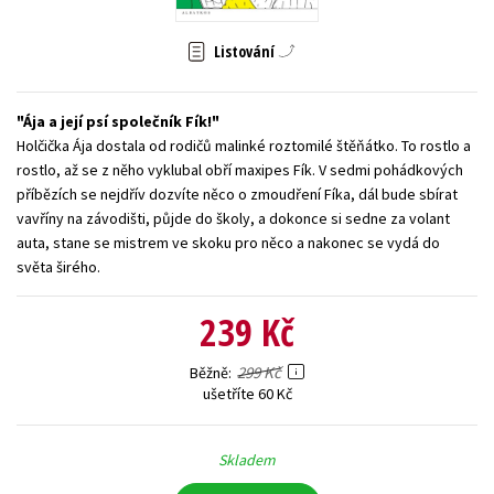
Young adult (SK)
Zahraniční literatura
Zdraví a životní styl
Listování
Všechny tituly
Ája a její psí společník Fík!
Holčička Ája dostala od rodičů malinké roztomilé štěňátko. To rostlo a
rostlo, až se z něho vyklubal obří maxipes Fík. V sedmi pohádkových
příbězích se nejdřív dozvíte něco o zmoudření Fíka, dál bude sbírat
vavříny na závodišti, půjde do školy, a dokonce si sedne za volant
auta, stane se mistrem ve skoku pro něco a nakonec se vydá do
světa širého.
239 Kč
299 Kč
Běžně
ušetříte 60 Kč
Skladem