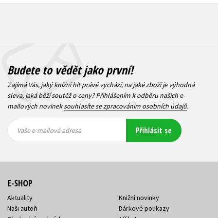
Budete to vědět jako první!
Zajímá Vás, jaký knižní hit právě vychází, na jaké zboží je výhodná
sleva, jaká běží soutěž o ceny? Přihlášením k odběru našich e-
mailových novinek
souhlasíte se zpracováním osobních údajů
.
Vaše e-
Vaše e-
Přihlásit se
mailová
mailová
Vaše e-mailová adresa
adresa
adresa
E-SHOP
Aktuality
Knižní novinky
Naši autoři
Dárkové poukazy