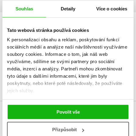
Souhlas
Detaily
Více o cookies
HODNOCENÍ ČTENÁŘŮ
Tato webová stránka používá cookies
K personalizaci obsahu a reklam, poskytování funkcí
V současné době nejsou vytvořena žádná uživatelská hodnocení.
sociálních médií a analýze naší návštěvnosti využíváme
soubory cookies.
Informace o tom, jak náš web
Vaše hodnocení
využíváme, sdílíme se svými partnery pro sociální
Uživatelskou recenzi mohou vkládat pouze registrovaní uživatelé
média, inzerci a analýzy.
Partneři mohou zkombinovat
tyto údaje s dalšími informacemi, které jim byly
Přihlásit
poskytnuty, nebo které poté následovaly, že používáte
jejich služby.
Povolit vše
MOHLO BY VÁS TAKÉ ZAJÍMAT
Přizpůsobit