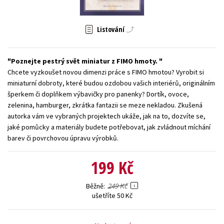
Young adult (SK)
Zahraniční literatura
Zdraví a životní styl
Listování
Všechny tituly
Poznejte pestrý svět miniatur z FIMO hmoty.
Chcete vyzkoušet novou dimenzi práce s FIMO hmotou? Vyrobit si
miniaturní dobroty, které budou ozdobou vašich interiérů, originálním
šperkem či doplňkem výbavičky pro panenky? Dortík, ovoce,
zelenina, hamburger, zkrátka fantazii se meze nekladou. Zkušená
autorka vám ve vybraných projektech ukáže, jak na to, dozvíte se,
jaké pomůcky a materiály budete potřebovat, jak zvládnout míchání
barev či povrchovou úpravu výrobků.
199 Kč
249 Kč
Běžně
ušetříte 50 Kč