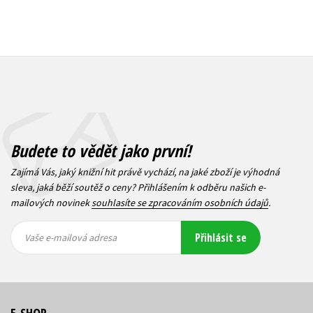
Budete to vědět jako první!
Zajímá Vás, jaký knižní hit právě vychází, na jaké zboží je výhodná
sleva, jaká běží soutěž o ceny? Přihlášením k odběru našich e-
mailových novinek
souhlasíte se zpracováním osobních údajů
.
Vaše e-
Vaše e-
Přihlásit se
mailová
mailová
Vaše e-mailová adresa
adresa
adresa
E-SHOP