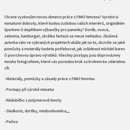
Chcete vyzkoušet novou dimenzi práce s FIMO hmotou? Vyrobit si
miniaturní dobroty, které budou ozdobou vašich interiérů, originálním
šperkem či doplňkem výbavičky pro panenky? Dortík, ovoce,
zelenina, hamburger, zkrátka fantazii se meze nekladou. Zkušená
autorka vám ve vybraných projektech ukáže jak na to, dozvíte se jaké
pomůcky a materiály budete potřebovat, jak zvládnout míchání barev
či povrchovou úpravu výrobků. Všechny postupy jsou doprovázeny
mnoha fotografiemi, které vás povedou krok za krokem ke zdárnému
cíli.
- Materiály, pomůcky a zásady práce s FIMO hmotou
- Postupy při výrobě miniatur
- Nádobíčko z polymerové hmoty
- Sladkosti, dortíky, minibonboniéra,,,
- Pečivo