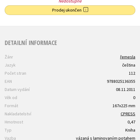
Nedostupné
Prodej ukončen
DETAILNÍ INFORMACE
Žánr
řemesla
Jazyk
čeština
Počet stran
112
EAN
9788025136355
Datum vydání
08.11.2011
Věk od
0
Formát
167x225 mm
Nakladatelství
CPRESS
Hmotnost
0,47
Typ
Kniha
Vazba
vázaná s laminovaným potahem