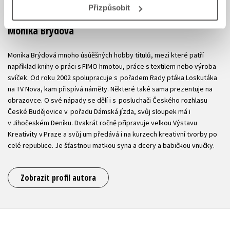
Přizpůsobit
Monika Brýdová
Monika Brýdová mnoho úsúěšných hobby titulů, mezi které patří
například knihy o práci s FIMO hmotou, práce s textilem nebo výroba
svíček. Od roku 2002 spolupracuje s pořadem Rady ptáka Loskutáka
na TV Nova, kam přispívá náměty. Některé také sama prezentuje na
obrazovce. O své nápady se dělí i s posluchači Českého rozhlasu
České Budějovice v pořadu Dámská jízda, svůj sloupek má i
v Jihočeském Deníku. Dvakrát ročně připravuje velkou Výstavu
Kreativity v Praze a svůj um předává i na kurzech kreativní tvorby po
celé republice. Je šťastnou matkou syna a dcery a babičkou vnučky.
Zobrazit profil autora