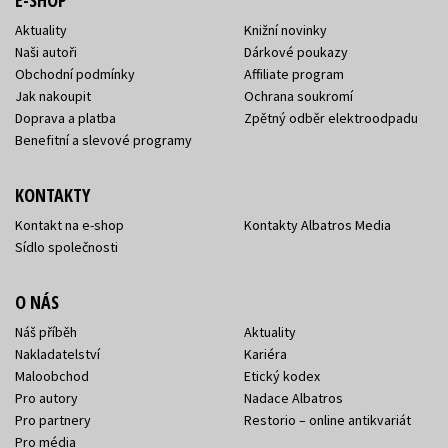
Aktuality
Knižní novinky
Naši autoři
Dárkové poukazy
Obchodní podmínky
Affiliate program
Jak nakoupit
Ochrana soukromí
Doprava a platba
Zpětný odběr elektroodpadu
Benefitní a slevové programy
KONTAKTY
Kontakt na e-shop
Kontakty Albatros Media
Sídlo společnosti
O NÁS
Náš příběh
Aktuality
Nakladatelství
Kariéra
Maloobchod
Etický kodex
Pro autory
Nadace Albatros
Pro partnery
Restorio – online antikvariát
Pro média