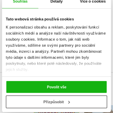
Souhlas
Detaily
Více o cookies
HODNOCENÍ ČTENÁŘŮ
Tato webová stránka používá cookies
V současné době nejsou vytvořena žádná uživatelská hodnocení.
K personalizaci obsahu a reklam, poskytování funkcí
sociálních médií a analýze naší návštěvnosti využíváme
Vaše hodnocení
soubory cookies.
Informace o tom, jak náš web
využíváme, sdílíme se svými partnery pro sociální
Uživatelskou recenzi mohou vkládat pouze registrovaní uživatelé
média, inzerci a analýzy.
Partneři mohou zkombinovat
Přihlásit
tyto údaje s dalšími informacemi, které jim byly
poskytnuty, nebo které poté následovaly, že používáte
jejich služby.
MOHLO BY VÁS TAKÉ ZAJÍMAT
Povolit vše
Přizpůsobit
Hledání Betty