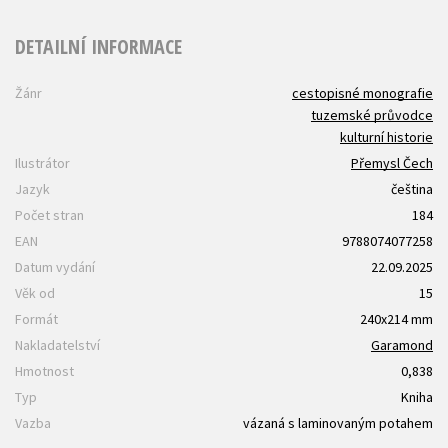
DETAILNÍ INFORMACE
Žánr
cestopisné monografie
tuzemské průvodce
kulturní historie
Ilustrátor
Přemysl Čech
Jazyk
čeština
Počet stran
184
EAN
9788074077258
Datum vydání
22.09.2025
Věk od
15
Formát
240x214 mm
Nakladatelství
Garamond
Hmotnost
0,838
Typ
Kniha
Vazba
vázaná s laminovaným potahem