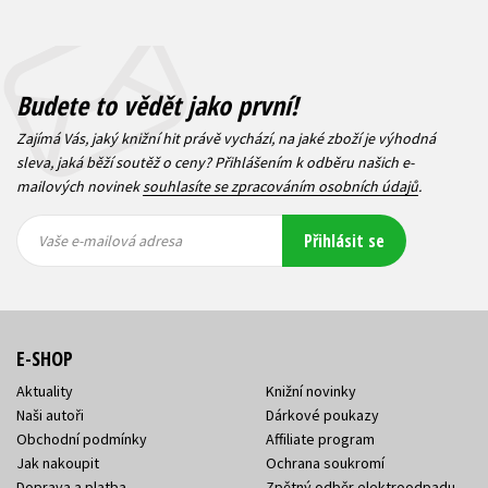
Budete to vědět jako první!
Zajímá Vás, jaký knižní hit právě vychází, na jaké zboží je výhodná
sleva, jaká běží soutěž o ceny? Přihlášením k odběru našich e-
mailových novinek
souhlasíte se zpracováním osobních údajů
.
Vaše e-
Vaše e-
Přihlásit se
mailová
mailová
Vaše e-mailová adresa
adresa
adresa
E-SHOP
Aktuality
Knižní novinky
Naši autoři
Dárkové poukazy
Obchodní podmínky
Affiliate program
Jak nakoupit
Ochrana soukromí
Doprava a platba
Zpětný odběr elektroodpadu