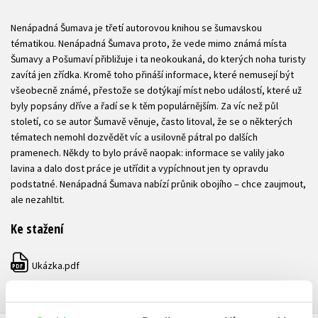
Nenápadná Šumava je třetí autorovou knihou se šumavskou
tématikou. Nenápadná Šumava proto, že vede mimo známá místa
Šumavy a Pošumaví přibližuje i ta neokoukaná, do kterých noha turisty
zavítá jen zřídka. Kromě toho přináší informace, které nemusejí být
všeobecně známé, přestože se dotýkají míst nebo událostí, které už
byly popsány dříve a řadí se k těm populárnějším. Za víc než půl
století, co se autor Šumavě věnuje, často litoval, že se o některých
tématech nemohl dozvědět víc a usilovně pátral po dalších
pramenech. Někdy to bylo právě naopak: informace se valily jako
lavina a dalo dost práce je utřídit a vypíchnout jen ty opravdu
podstatné. Nenápadná Šumava nabízí průnik obojího – chce zaujmout,
ale nezahltit.
Ke stažení
Ukázka.pdf
PDF