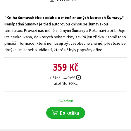
Young adult (SK)
Zahraniční literatura
Zdraví a životní styl
Kniha šumavského rodáka o méně známých koutech Šumavy.
Všechny tituly
Nenápadná Šumava je třetí autorovou knihou se šumavskou
tématikou. Provází nás méně známými Šumavy a Pošumaví a přibližuje
i ta neokoukaná, do kterých noha turisty zavítá jen zřídka. Kromě toho
přináší informace, které nemusejí být všeobecně známé, přestože se
dotýkají míst nebo událostí, které už byly popsány dříve.
359 Kč
449 Kč
Běžně
ušetříte 90 Kč
Skladem
Do košíku