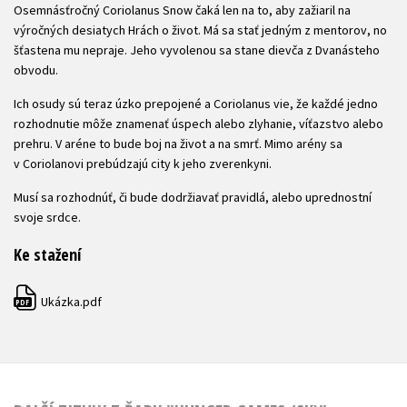
Osemnásťročný Coriolanus Snow čaká len na to, aby zažiaril na
výročných desiatych Hrách o život. Má sa stať jedným z mentorov, no
šťastena mu nepraje. Jeho vyvolenou sa stane dievča z Dvanásteho
obvodu.
Ich osudy sú teraz úzko prepojené a Coriolanus vie, že každé jedno
rozhodnutie môže znamenať úspech alebo zlyhanie, víťazstvo alebo
prehru. V aréne to bude boj na život a na smrť. Mimo arény sa
v Coriolanovi prebúdzajú city k jeho zverenkyni.
Musí sa rozhodnúť, či bude dodržiavať pravidlá, alebo uprednostní
svoje srdce.
Ke stažení
Ukázka.pdf
PDF