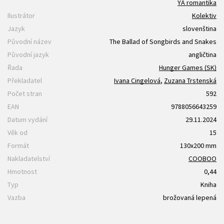
YA romantika
Ilustrátor
Kolektiv
Jazyk
slovenština
Původní název
The Ballad of Songbirds and Snakes
Původní jazyk
angličtina
Řada
Hunger Games (SK)
Překladatel
Ivana Cingelová
,
Zuzana Trstenská
Počet stran
592
EAN
9788056643259
Datum vydání
29.11.2024
Věk od
15
Formát
130x200 mm
Nakladatelství
COOBOO
Hmotnost
0,44
Typ
Kniha
Vazba
brožovaná lepená