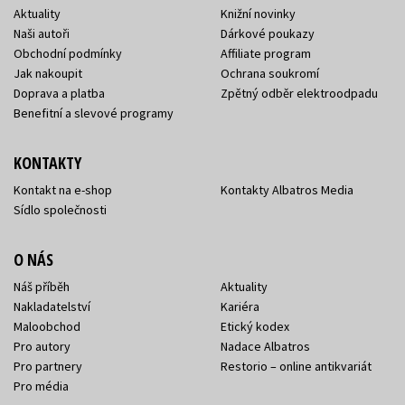
Aktuality
Knižní novinky
Naši autoři
Dárkové poukazy
Obchodní podmínky
Affiliate program
Jak nakoupit
Ochrana soukromí
Doprava a platba
Zpětný odběr elektroodpadu
Benefitní a slevové programy
KONTAKTY
Kontakt na e-shop
Kontakty Albatros Media
Sídlo společnosti
O NÁS
Náš příběh
Aktuality
Nakladatelství
Kariéra
Maloobchod
Etický kodex
Pro autory
Nadace Albatros
Pro partnery
Restorio – online antikvariát
Pro média