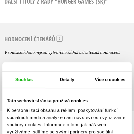
DALŠÍ TITULY Z ŘADY "HUNGER GAMES (SK)"
HODNOCENÍ ČTENÁŘŮ
V současné době nejsou vytvořena žádná uživatelská hodnocení.
Vaše hodnocení
Uživatelskou recenzi mohou vkládat pouze registrovaní uživatelé
Souhlas
Detaily
Více o cookies
Přihlásit
Tato webová stránka používá cookies
K personalizaci obsahu a reklam, poskytování funkcí
sociálních médií a analýze naší návštěvnosti využíváme
AUTOR KNIHY
soubory cookies.
Informace o tom, jak náš web
využíváme, sdílíme se svými partnery pro sociální