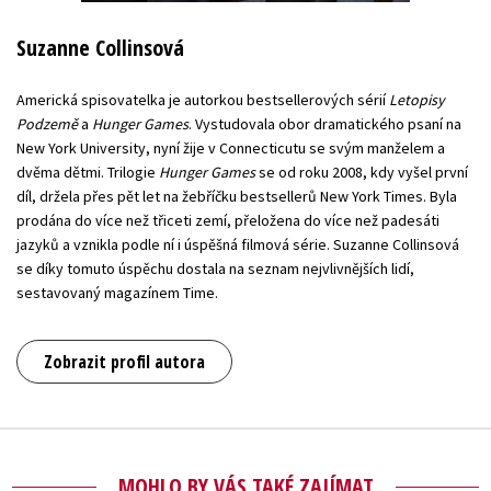
Suzanne Collinsová
Americká spisovatelka je autorkou bestsellerových sérií
Letopisy
Podzemě
a
Hunger Games
. Vystudovala obor dramatického psaní na
New York University, nyní žije v Connecticutu se svým manželem a
dvěma dětmi. Trilogie
Hunger Games
se od roku 2008, kdy vyšel první
díl, držela přes pět let na žebříčku bestsellerů New York Times. Byla
prodána do více než třiceti zemí, přeložena do více než padesáti
jazyků a vznikla podle ní i úspěšná filmová série. Suzanne Collinsová
se díky tomuto úspěchu dostala na seznam nejvlivnějších lidí,
sestavovaný magazínem Time.
Zobrazit profil autora
MOHLO BY VÁS TAKÉ ZAJÍMAT