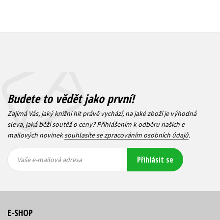
Budete to vědět jako první!
Zajímá Vás, jaký knižní hit právě vychází, na jaké zboží je výhodná
sleva, jaká běží soutěž o ceny? Přihlášením k odběru našich e-
mailových novinek
souhlasíte se zpracováním osobních údajů
.
Vaše e-
Vaše e-
Přihlásit se
mailová
mailová
Vaše e-mailová adresa
adresa
adresa
E-SHOP