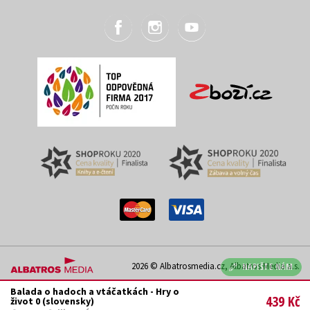
2026 © Albatrosmedia.cz, Albatros Media a.s.
NAPIŠTE NÁM
Balada o hadoch a vtáčatkách - Hry o
439 Kč
život 0 (slovensky)
Podle zákona o evidenci tržeb je prodávající povinen vystavit kupujícímu účtenku.