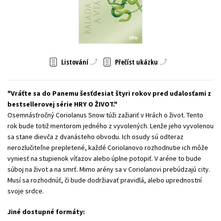
Young adult (SK)
Zahraniční literatura
Zdraví a životní styl
Všechny tituly
Listování
Přečíst ukázku
Vráťte sa do Panemu šesťdesiat štyri rokov pred udalosťami z
bestsellerovej série HRY O ŽIVOT.
Osemnásťročný Coriolanus Snow túži zažiariť v Hrách o život. Tento
rok bude totiž mentorom jedného z vyvolených. Lenže jeho vyvolenou
sa stane dievča z dvanásteho obvodu. Ich osudy sú odteraz
nerozlučiteľne prepletené, každé Coriolanovo rozhodnutie ich môže
vyniesť na stupienok víťazov alebo úplne potopiť. V aréne to bude
súboj na život a na smrť. Mimo arény sa v Coriolanovi prebúdzajú city.
Musí sa rozhodnúť, či bude dodržiavať pravidlá, alebo uprednostní
svoje srdce.
Jiné dostupné formáty: