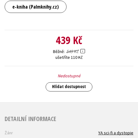
e-kniha (Palmknihy.cz)
439 Kč
549 Kč
Běžně
ušetříte 110 Kč
Nedostupné
Hlídat dostupnost
DETAILNÍ INFORMACE
Žánr
YA sci-fi a dystopie