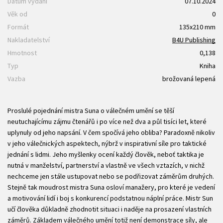
Datum vydání
07.10.2024
Věk od
0
Formát
135x210 mm
Nakladatelství
B4U Publishing
Hmotnost
0,138
Typ
Kniha
Vazba
brožovaná lepená
Proslulé pojednání mistra Suna o válečném umění se těší
neutuchajícímu zájmu čtenářů i po více než dva a půl tisíci let, které
uplynuly od jeho napsání. V čem spočívá jeho obliba? Paradoxně nikoliv
v jeho válečnických aspektech, nýbrž v inspirativní síle pro taktické
jednání s lidmi. Jeho myšlenky ocení každý člověk, neboť taktika je
nutná v manželství, partnerství a vlastně ve všech vztazích, v nichž
nechceme jen stále ustupovat nebo se podřizovat záměrům druhých.
Stejně tak moudrost mistra Suna osloví manažery, pro které je vedení
a motivování lidí i boj s konkurencí podstatnou náplní práce. Mistr Sun
učí člověka důkladně zhodnotit situaci i naděje na prosazení vlastních
záměrů. Základem válečného umění totiž není demonstrace síly, ale