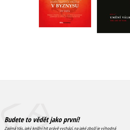
Do košíku
Do košík
279 Kč
159 Kč
349 Kč
1
Budete to vědět jako první!
Zajímá Vás, jaký knižní hit právě vychází, na jaké zboží je výhodná