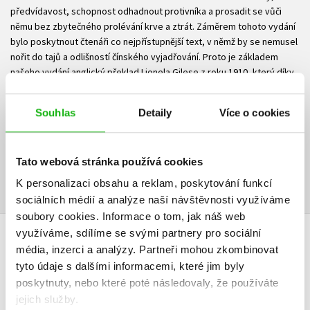
předvídavost, schopnost odhadnout protivníka a prosadit se vůči
němu bez zbytečného prolévání krve a ztrát. Záměrem tohoto vydání
bylo poskytnout čtenáři co nejpřístupnější text, v němž by se nemusel
nořit do tajů a odlišností čínského vyjadřování. Proto je základem
našeho vydání anglický překlad Lionela Gilese z roku 1910, který díky
rozsáhlým komentářům umožnil jednotlivé myšlenky vyjádřit
maximálně srozumitelně.
Souhlas
Detaily
Více o cookies
Ke stažení
Tato webová stránka používá cookies
Ukázka.pdf
PDF
K personalizaci obsahu a reklam, poskytování funkcí
sociálních médií a analýze naší návštěvnosti využíváme
soubory cookies.
Informace o tom, jak náš web
využíváme, sdílíme se svými partnery pro sociální
HODNOCENÍ ČTENÁŘŮ
média, inzerci a analýzy.
Partneři mohou zkombinovat
tyto údaje s dalšími informacemi, které jim byly
V současné době nejsou vytvořena žádná uživatelská hodnocení.
poskytnuty, nebo které poté následovaly, že používáte
jejich služby.