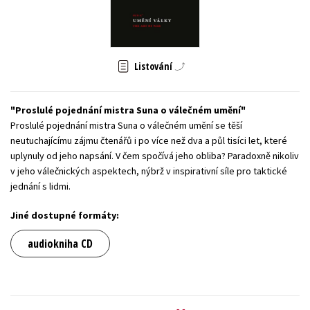
Young adult (SK)
Zahraniční literatura
Zdraví a životní styl
Všechny tituly
Listování
Proslulé pojednání mistra Suna o válečném umění
Proslulé pojednání mistra Suna o válečném umění se těší
neutuchajícímu zájmu čtenářů i po více než dva a půl tisíci let, které
uplynuly od jeho napsání. V čem spočívá jeho obliba? Paradoxně nikoliv
v jeho válečnických aspektech, nýbrž v inspirativní síle pro taktické
jednání s lidmi.
Jiné dostupné formáty:
audiokniha CD