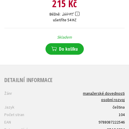
215 Kč
269 Kč
Běžně
ušetříte 54 Kč
Skladem
Do košíku
DETAILNÍ INFORMACE
Žánr
manažerské dovednosti
osobní rozvoj
Jazyk
čeština
Počet stran
104
EAN
9788087222546