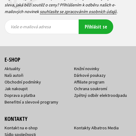
sleva, jaká běží soutěž o ceny? Přihlášením k odběru našich e-
mailových novinek
souhlasíte se zpracováním osobních údajů
.
Vaše e-
Vaše e-
Přihlásit se
mailová
mailová
Vaše e-mailová adresa
adresa
adresa
E-SHOP
Aktuality
Knižní novinky
Naši autoři
Dárkové poukazy
Obchodní podmínky
Affiliate program
Jak nakoupit
Ochrana soukromí
Doprava a platba
Zpětný odběr elektroodpadu
Benefitní a slevové programy
KONTAKTY
Kontakt na e-shop
Kontakty Albatros Media
Sídlo společnosti