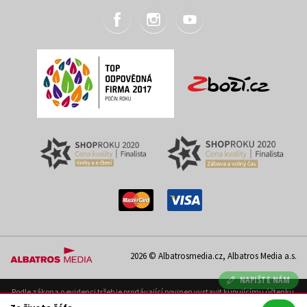
2026 © Albatrosmedia.cz, Albatros Media a.s.
NAPIŠTE NÁM
Podle zákona o evidenci tržeb je prodávající povinen vystavit kupujícímu účtenku.
Zároveň je povinen zaevidovat přijatou tržbu u správce daně on-line; v případě