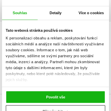
Obsah.pdf
Ukázka.pdf
PDF
PDF
Souhlas
Detaily
Více o cookies
Tato webová stránka používá cookies
HODNOCENÍ ČTENÁŘŮ
K personalizaci obsahu a reklam, poskytování funkcí
sociálních médií a analýze naší návštěvnosti využíváme
V současné době nejsou vytvořena žádná uživatelská hodnocení.
soubory cookies.
Informace o tom, jak náš web
využíváme, sdílíme se svými partnery pro sociální
Vaše hodnocení
média, inzerci a analýzy.
Partneři mohou zkombinovat
Uživatelskou recenzi mohou vkládat pouze registrovaní uživatelé
tyto údaje s dalšími informacemi, které jim byly
poskytnuty, nebo které poté následovaly, že používáte
Přihlásit
jejich služby.
Povolit vše
MOHLO BY VÁS TAKÉ ZAJÍMAT