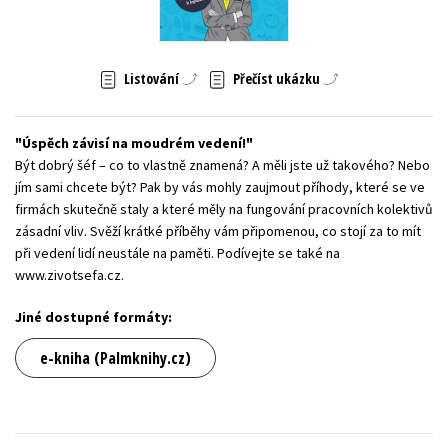
Young adult (SK)
Zahraniční literatura
Zdraví a životní styl
Všechny tituly
Listování
Přečíst ukázku
Úspěch závisí na moudrém vedení!
Být dobrý šéf – co to vlastně znamená? A měli jste už takového? Nebo
jím sami chcete být? Pak by vás mohly zaujmout příhody, které se ve
firmách skutečně staly a které měly na fungování pracovních kolektivů
zásadní vliv. Svěží krátké příběhy vám připomenou, co stojí za to mít
při vedení lidí neustále na paměti. Podívejte se také na
www.zivotsefa.cz.
Jiné dostupné formáty:
e-kniha (Palmknihy.cz)