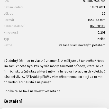
EAN
9788026509745
Datum vydání
18.03.2021
Věk od
15
Formát
105x144 mm
Nakladatelství
BIZBOOKS
Hmotnost
0,203
Typ
Kniha
Vazba
vázaná s laminovaným potahem
Být dobrý šéf – co to vlastně znamená? A měli jste už takového? Nebo
jím sami chcete být? Pak by vás mohly zaujmout příhody, které se ve
firmách skutečně staly a které měly na fungování pracovních kolektivů
zásadní vliv. Svěží krátké příběhy vám připomenou, co stojí za to mít
při vedení lidí neustále na paměti.
Podívejte se také na www.zivotsefa.cz.
Ke stažení