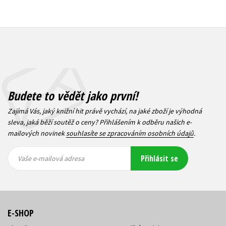
Budete to vědět jako první!
Zajímá Vás, jaký knižní hit právě vychází, na jaké zboží je výhodná
sleva, jaká běží soutěž o ceny? Přihlášením k odběru našich e-
mailových novinek
souhlasíte se zpracováním osobních údajů
.
Vaše e-
Vaše e-
Přihlásit se
mailová
mailová
Vaše e-mailová adresa
adresa
adresa
E-SHOP