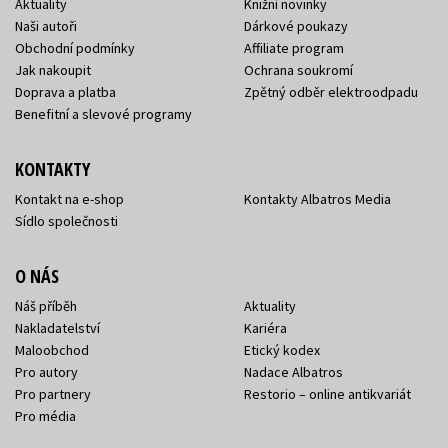
Aktuality
Knižní novinky
Naši autoři
Dárkové poukazy
Obchodní podmínky
Affiliate program
Jak nakoupit
Ochrana soukromí
Doprava a platba
Zpětný odběr elektroodpadu
Benefitní a slevové programy
KONTAKTY
Kontakt na e-shop
Kontakty Albatros Media
Sídlo společnosti
O NÁS
Náš příběh
Aktuality
Nakladatelství
Kariéra
Maloobchod
Etický kodex
Pro autory
Nadace Albatros
Pro partnery
Restorio – online antikvariát
Pro média