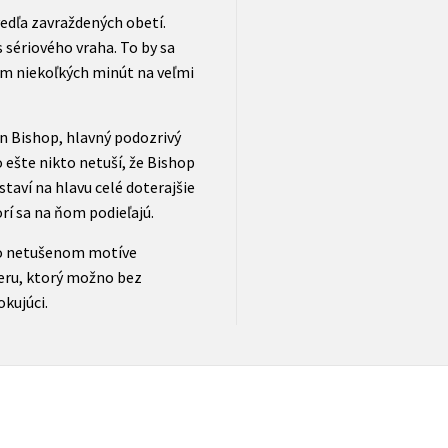
edľa zavraždených obetí.
 sériového vraha. To by sa
m niekoľkých minút na veľmi
on Bishop, hlavný podozrivý
 ešte nikto netuší, že Bishop
taví na hlavu celé doterajšie
orí sa na ňom podieľajú.
 o netušenom motíve
veru, ktorý možno bez
okujúci.