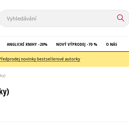
Vyhledávání
ANGLICKÉ KNIHY -20%
NOVÝ VÝPRODEJ -70 %
O NÁS
Předprodej novinky bestsellerové autorky
Přírodní vědy
Křížovky
Společnost, politika
sky)
Kuchařky
Technika a věda
New Adult
ky)
Učebnice
Ostatní
Umění a kultura
Počítače
Výchova a pedagogika
Poezie
Young adult