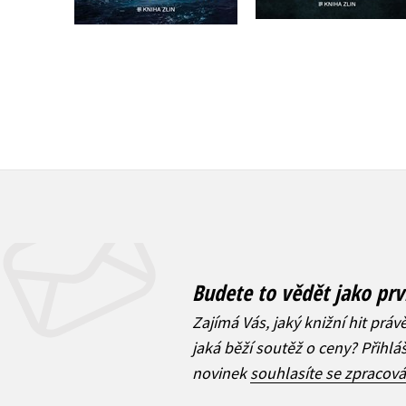
Budete to vědět jako prv
Zajímá Vás, jaký knižní hit práv
jaká běží soutěž o ceny? Přihl
novinek
souhlasíte se zpracov