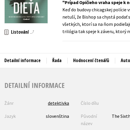
Prípad Opičieho vraha speje k
Auto - moto
Keď do budovy chicagskej polície v
Jazyky
Beletrie pro děti
netuší, že Bishop sa chystá podať 
Kalendáře
všetkých, ktorí sa na ňom podieľa
Beletrie pro dospělé
trilógia tak speje k záveru, ktorý
Listování
Kariéra a osobní rozvoj
Byznys a ekonomie
Komiks
Detailní informace
Řada
Hodnocení čtenářů
Auto
V
DETAILNÍ INFORMACE
Žánr
detektivka
Číslo dílu
Jazyk
slovenština
Původní
The Sixt
název