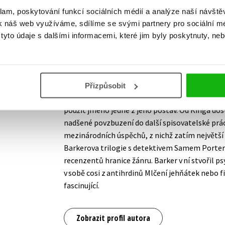
klam, poskytování funkcí sociálních médií a analýze naší návšt
J. D. Barker nepatří k autorům, kteří o spisovate
k náš web využíváme, sdílíme se svými partnery pro sociální méd
raná tvorba vycházela ve středoškolském časopi
yto údaje s dalšími informacemi, které jim byly poskytnuty, neb
průměr, že ho s nabídkou práce oslovil šéfred
paralela
. V tamní redakci Barker strávil několi
jenž se později proslavil jako Marilyn Manson. 
tvorbou se Barker pustil také do psaní knih. 
Přizpůsobit
debutového románu poslal Stephenu Kingovi a 
použít jméno jedné z jeho postav. Od Kinga dost
nadšené povzbuzení do další spisovatelské prác
mezinárodních úspěchů, z nichž zatím největší
Barkerova trilogie s detektivem Samem Porte
recenzentů hranice žánru. Barker v ní stvořil 
v sobě cosi z antihrdinů Mlčení jehňátek nebo f
fascinující.
Zobrazit profil autora