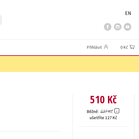
EN
Přihlásit
0 Kč
510 Kč
637 Kč
Běžně
ušetříte 127 Kč