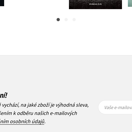
ní!
Vaše e-
Vaše e-
ě vychází, na jaké zboží je výhodná sleva,
mailová
mailová
Vaše e-mailov
adresa
adresa
ášením k odběru našich e-mailových
áním osobních údajů
.