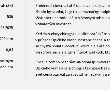
rah (SK)
Zmienené slová sa totiž opakovane objavili v
Mohlo by sa zdať, že je to jednoznačný podpis
536
však obete nemohli nájsť s časovým odstupo
vzdialených miestach.
.06.2025
Keď do budovy chicagskej polície vstúpi Ans
x200 mm
v prípade Opičieho vraha, nastane chaos. A to
sa chystá podať svedectvo, ktoré nielenže pos
0,64
vyšetrovanie, ale aj zmení život všetkých, kt
novaným
Zbesilé tempo rozprávania odhaľuje pravdu
řebalem
Opičieho vraha a celá trilógia tak speje k zá
zveličenia označiť za absolútne nečakaný a š