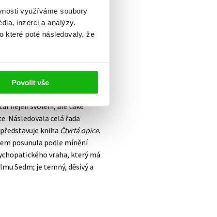
ěvnosti využíváme soubory
lství snili od dětství. Jeho
ia, inzerci a analýzy.
se, ale tolik čněla nad
o které poté následovaly, že
aktor magazínu
Dvacátá pátá
k turbulentních let s člověkem,
Souběžně s publicistickou
Ukázky svého rozepsaného
Povolit vše
požádal ho, zda by směl
al nejen svolení, ale také
e. Následovala celá řada
 představuje kniha
Čtvrtá opice
.
rem posunula podle mínění
psychopatického vraha, který má
ilmu Sedm; je temný, děsivý a