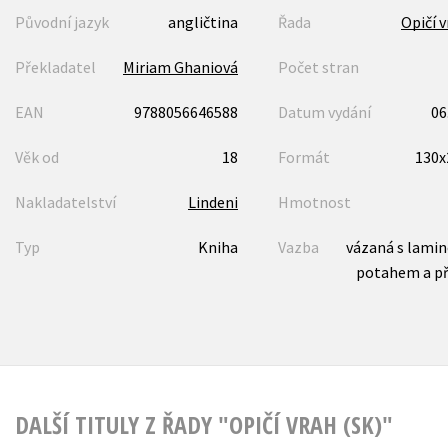
Původní jazyk
angličtina
Řada
Opičí v
Překladatel
Miriam Ghaniová
Počet stran
EAN
9788056646588
Datum vydání
06
Věk od
18
Formát
130
Nakladatelství
Lindeni
Hmotnost
Typ
Kniha
Vazba
vázaná s lami
potahem a p
DALŠÍ TITULY Z ŘADY "OPIČÍ VRAH (SK)"