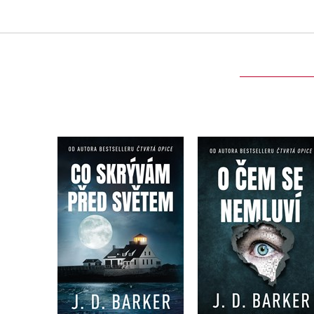
Co skrývám před
O čem se nemluví
světem
J.D. Barker
J.D. Barker
Do košíku
Do košíku
399 Kč
499 Kč
439 Kč
549 Kč