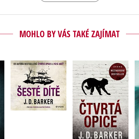
MOHLO BY VÁS TAKÉ ZAJÍMAT
Čtvrtá opice
Šesté dítě (audiokniha)
J.D. Barker
J.D. Barker
Do košíku
Do košíku
399 Kč
499 Kč
375 Kč
469 Kč