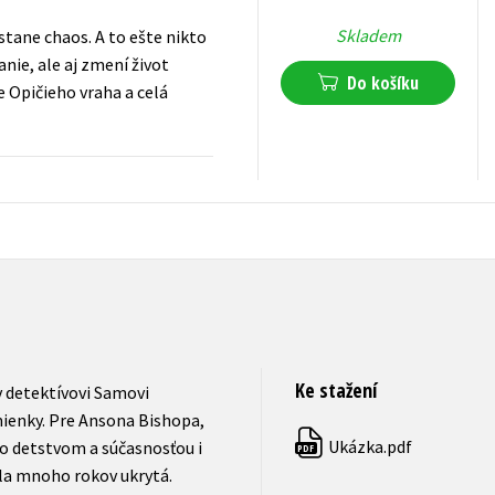
Skladem
stane chaos. A to ešte nikto
nie, ale aj zmení život
Do košíku
 Opičieho vraha a celá
510
Kč
s DPH
Ke stažení
 v detektívovi Samovi
ienky. Pre Ansona Bishopa,
Ukázka.pdf
ho detstvom a súčasnosťou i
PDF
ola mnoho rokov ukrytá.