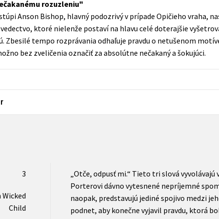
 nečakanému rozuzleniu
Populárně - naučná pro dospělé
stúpi Anson Bishop, hlavný podozrivý v prípade Opičieho vraha, na
Young adult (SK)
Populárně - naučné pro děti
svedectvo, ktoré nielenže postaví na hlavu celé doterajšie vyšetrova
Zahraniční literatura
jú. Zbesilé tempo rozprávania odhaľuje pravdu o netušenom motíve
Předškoláci
 možno bez zveličenia označiť za absolútne nečakaný a šokujúci.
Zdraví a životní styl
Příroda a zahrada
r
šechny tituly
3
„Otče, odpusť mi.“ Tieto tri slová vyvolávajú
Porterovi dávno vytesnené nepríjemné spom
h Wicked
naopak, predstavujú jediné spojivo medzi je
Child
podnet, aby konečne vyjavil pravdu, ktorá b