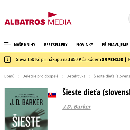
NAŠE KNIHY
BESTSELLERY
NOVINKY
PŘIPRAVUJEME
Sleva 150 Kč při nákupu nad 850 Kč s kódem
SRPEN150
|
ANGLICKÉ KNIHY -20 %
Cestování
NOVÝ VÝPRODEJ -70 %
Dárkové publikace
Domů
Beletrie pro dospělé
Detektivka
Šieste dieťa (sloven
KNIHY S DÁRKEM
Dárkové zboží
Šieste dieťa (slovens
ASTERIX S DÁRKEM
Digitální fotografie
J.D. Barker
🎁DÁRKOVÉ PUBLIKACE
Esoterika a duchovní svět
✉️ DÁRKOVÉ POUKAZY
Historie a military
Hobby