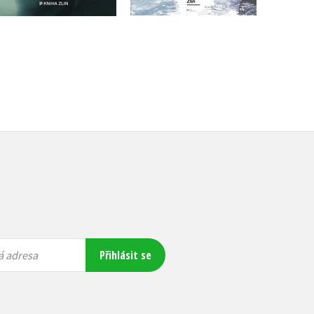
Přihlásit se
á adresa