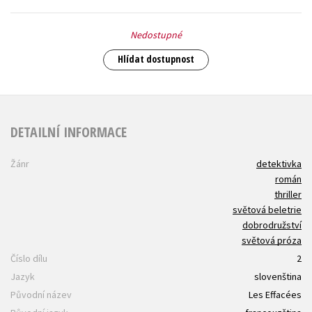
Nedostupné
Hlídat dostupnost
DETAILNÍ INFORMACE
Žánr
detektivka
román
thriller
světová beletrie
dobrodružství
světová próza
Číslo dílu
2
Jazyk
slovenština
Původní název
Les Effacées