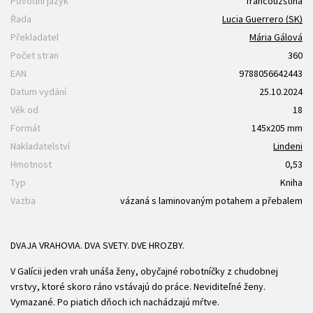
Původní jazyk
francouzština
Řada
Lucia Guerrero (SK)
Překladatel
Mária Gálová
Počet stran
360
EAN
9788056642443
Datum vydání
25.10.2024
Věk od
18
Formát
145x205 mm
Nakladatelství
Lindeni
Hmotnost
0,53
Typ
Kniha
Vazba
vázaná s laminovaným potahem a přebalem
DVAJA VRAHOVIA. DVA SVETY. DVE HROZBY.
V Galícii jeden vrah unáša ženy, obyčajné robotníčky z chudobnej
vrstvy, ktoré skoro ráno vstávajú do práce. Neviditeľné ženy.
Vymazané. Po piatich dňoch ich nachádzajú mŕtve.