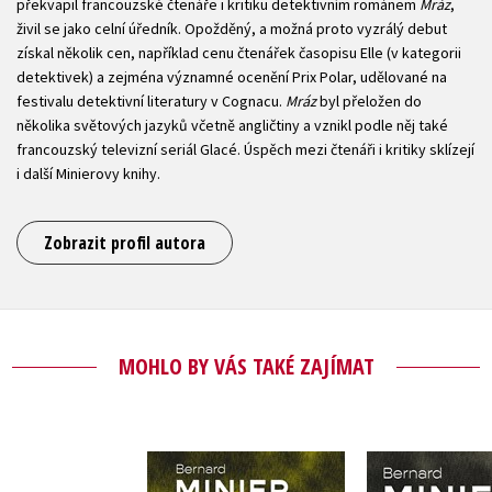
překvapil francouzské čtenáře i kritiku detektivním románem
Mráz
,
živil se jako celní úředník. Opožděný, a možná proto vyzrálý debut
získal několik cen, například cenu čtenářek časopisu Elle (v kategorii
detektivek) a zejména významné ocenění Prix Polar, udělované na
festivalu detektivní literatury v Cognacu.
Mráz
byl přeložen do
několika světových jazyků včetně angličtiny a vznikl podle něj také
francouzský televizní seriál Glacé. Úspěch mezi čtenáři i kritiky sklízejí
i další Minierovy knihy.
Zobrazit profil autora
MOHLO BY VÁS TAKÉ ZAJÍMAT
Hra (audiokniha na