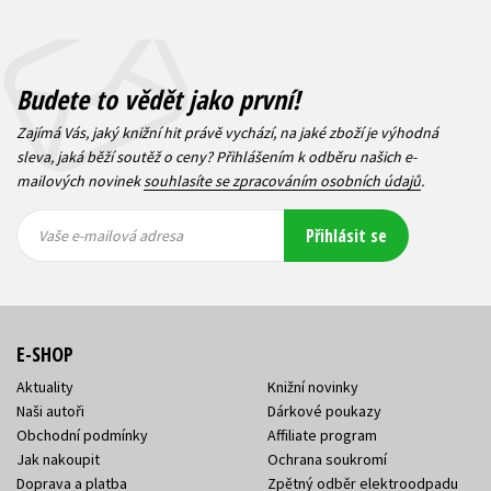
Budete to vědět jako první!
Zajímá Vás, jaký knižní hit právě vychází, na jaké zboží je výhodná
sleva, jaká běží soutěž o ceny? Přihlášením k odběru našich e-
mailových novinek
souhlasíte se zpracováním osobních údajů
.
Vaše e-
Vaše e-
Přihlásit se
mailová
mailová
Vaše e-mailová adresa
adresa
adresa
E-SHOP
Aktuality
Knižní novinky
Naši autoři
Dárkové poukazy
Obchodní podmínky
Affiliate program
Jak nakoupit
Ochrana soukromí
Doprava a platba
Zpětný odběr elektroodpadu