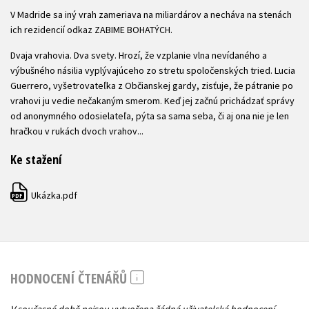
V Madride sa iný vrah zameriava na miliardárov a necháva na stenách
ich rezidencií odkaz ZABIME BOHATÝCH.
Dvaja vrahovia. Dva svety. Hrozí, že vzplanie vlna nevídaného a
výbušného násilia vyplývajúceho zo stretu spoločenských tried. Lucia
Guerrero, vyšetrovateľka z Občianskej gardy, zisťuje, že pátranie po
vrahovi ju vedie nečakaným smerom. Keď jej začnú prichádzať správy
od anonymného odosielateľa, pýta sa sama seba, či aj ona nie je len
hračkou v rukách dvoch vrahov...
Ke stažení
Ukázka.pdf
PDF
HODNOCENÍ ČTENÁŘŮ
V současné době nejsou vytvořena žádná uživatelská hodnocení.