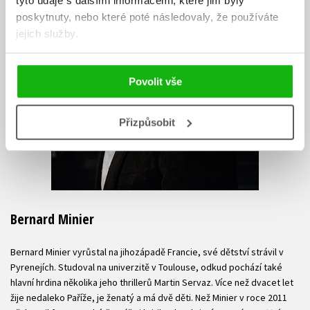
tyto údaje s dalšími informacemi, které jim byly
poskytnuty, nebo které poté následovaly, že používáte
jejich služby.
Povolit vše
Přizpůsobit
Bernard Minier
Bernard Minier vyrůstal na jihozápadě Francie, své dětství strávil v
Pyrenejích. Studoval na univerzitě v Toulouse, odkud pochází také
hlavní hrdina několika jeho thrillerů Martin Servaz. Více než dvacet let
žije nedaleko Paříže, je ženatý a má dvě děti. Než Minier v roce 2011