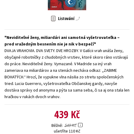
Young adult (SK)
Zahraniční literatura
Zdraví a životní styl
Listování
Všechny tituly
Neviditeľné ženy, miliardári ani samotná vyšetrovateľka –
pred vražedným besnením nie je nik v bezpečí
DVAJA VRAHOVIA. DVA SVETY. DVE HROZBY. V Galícii vrah unáša ženy,
obyčajné robotníčky z chudobných vrstiev, ktoré skoro ráno vstávajú
do práce. Neviditeľné ženy. Vymazané. V Madride sa iný vrah
zameriava na miliardárov a na stenách necháva odkaz: „ZABIME
BOHATÝCH.“ Hrozí, že vypukne vlna násilia zo stretu spoločenských
tried. Lucia Guerrero, vyšetrovateľka Občianskej gardy, navyše
dostáva správy od anonyma a pýta sa sama seba, či sa aj ona stala len
hračkou v rukách dvoch vrahov.
439 Kč
549 Kč
Běžně
ušetříte 110 Kč