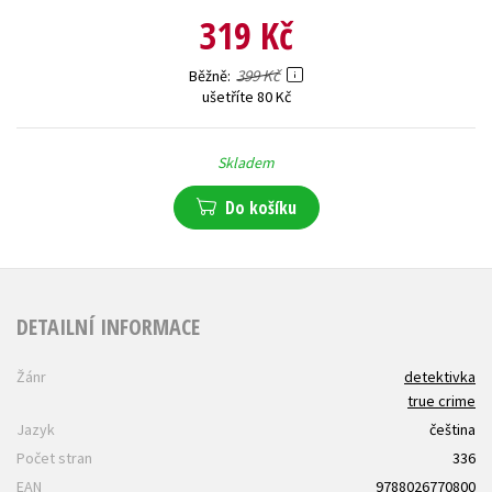
319 Kč
399 Kč
Běžně
ušetříte 80 Kč
Skladem
Do košíku
DETAILNÍ INFORMACE
Žánr
detektivka
true crime
Jazyk
čeština
Počet stran
336
EAN
9788026770800