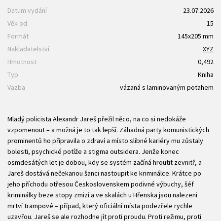
Datum vydání
23.07.2026
Věk od
15
Formát
145x205 mm
Nakladatelství
XYZ
Hmotnost
0,492
Typ
Kniha
Vazba
vázaná s laminovaným potahem
Mladý policista Alexandr Jareš přežil něco, na co si nedokáže
vzpomenout – a možná je to tak lepší. Záhadná party komunistických
prominentů ho připravila o zdraví a místo slibné kariéry mu zůstaly
bolesti, psychické potíže a stigma outsidera. Jenže konec
osmdesátých let je dobou, kdy se systém začíná hroutit zevnitř, a
Jareš dostává nečekanou šanci nastoupit ke kriminálce. Krátce po
jeho příchodu otřesou Československem podivné výbuchy, šéf
kriminálky beze stopy zmizí a ve skalách u Hřenska jsou nalezeni
mrtví trampové – případ, který oficiální místa podezřele rychle
uzavřou. Jareš se ale rozhodne jít proti proudu. Proti režimu, proti