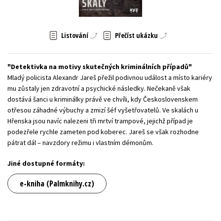
Young adult (SK)
Zahraniční literatura
Zdraví a životní styl
Listování
Přečíst ukázku
Všechny tituly
Detektivka na motivy skutečných kriminálních případů
Mladý policista Alexandr Jareš přežil podivnou událost a místo kariéry
mu zůstaly jen zdravotní a psychické následky. Nečekaně však
dostává šanci u kriminálky právě ve chvíli, kdy Československem
otřesou záhadné výbuchy a zmizí šéf vyšetřovatelů. Ve skalách u
Hřenska jsou navíc nalezeni tři mrtví trampové, jejichž případ je
podezřele rychle zameten pod koberec. Jareš se však rozhodne
pátrat dál – navzdory režimu i vlastním démonům.
Jiné dostupné formáty:
e-kniha (Palmknihy.cz)