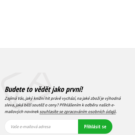
Budete to vědět jako první!
Zajímá Vás, jaký knižní hit právě vychází, na jaké zboží je výhodná
sleva, jaká běží soutěž o ceny? Přihlášením k odběru našich e-
mailových novinek
souhlasíte se zpracováním osobních údajů
.
Vaše e-
Vaše e-
Přihlásit se
mailová
mailová
Vaše e-mailová adresa
adresa
adresa