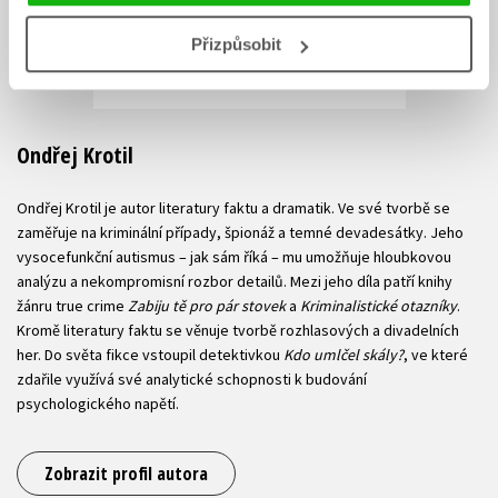
Přizpůsobit
Ondřej Krotil
Ondřej Krotil je autor literatury faktu a dramatik. Ve své tvorbě se
zaměřuje na kriminální případy, špionáž a temné devadesátky. Jeho
vysocefunkční autismus – jak sám říká – mu umožňuje hloubkovou
analýzu a nekompromisní rozbor detailů. Mezi jeho díla patří knihy
žánru true crime
Zabiju tě pro pár stovek
a
Kriminalistické otazníky
.
Kromě literatury faktu se věnuje tvorbě rozhlasových a divadelních
her. Do světa fikce vstoupil detektivkou
Kdo umlčel skály?
, ve které
zdařile využívá své analytické schopnosti k budování
psychologického napětí.
Zobrazit profil autora