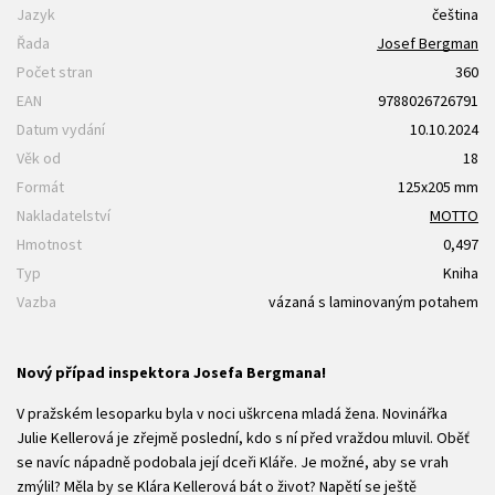
Jazyk
čeština
Řada
Josef Bergman
Počet stran
360
EAN
9788026726791
Datum vydání
10.10.2024
Věk od
18
Formát
125x205 mm
Nakladatelství
MOTTO
Hmotnost
0,497
Typ
Kniha
Vazba
vázaná s laminovaným potahem
Nový případ inspektora Josefa Bergmana!
V pražském lesoparku byla v noci uškrcena mladá žena. Novinářka
Julie Kellerová je zřejmě poslední, kdo s ní před vraždou mluvil. Oběť
se navíc nápadně podobala její dceři Kláře. Je možné, aby se vrah
zmýlil? Měla by se Klára Kellerová bát o život? Napětí se ještě