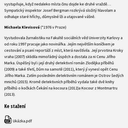
vystupňuje, když nedaleko místa činu dojde ke druhé vraždě…
Sympatický inspektor Josef Bergman rozkrývá složitý hlavolam a
odhaluje staré hříchy, důmyslné lži a utajované vášně.
Michaela Klevisová
(*1976 v Praze)
Vystudovala žurnalistiku na Fakultě sociálních věd Univerzity Karlovy a
od roku 1997 pracuje jako novinářka. Jejím největším koníčkem je
cestování a psaní reportáží z míst, která navštívila. Její prvotina Kroky
vraha (2007) sklidila mimořádný úspěch a dostala za ni Cenu Jiřího
Marka. Úspěšný byl i její druhý detektivní román Zlodějka příběhů
(2009) a také třetí, Dům na samotě (2011), který jí vynesl opět Cenu
Jiřího Marka. Zatím posledním detektivním románem je Ostrov šedých
mnichů (2015). Kromě detektivních příběhů vydala také dvě knihy
příběhů o kočkách Čekání na kocoura (2012)a Kocour z Montmartru
(2013).
Ke stažení
Ukázka.pdf
PDF