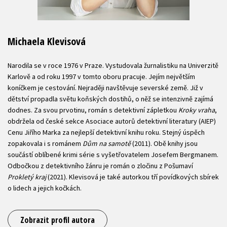
Michaela Klevisová
Narodila se v roce 1976 v Praze. Vystudovala žurnalistiku na Univerzitě
Karlově a od roku 1997 v tomto oboru pracuje. Jejím největším
koníčkem je cestování. Nejraději navštěvuje severské země. Již v
dětství propadla světu koňských dostihů, o něž se intenzivně zajímá
dodnes. Za svou prvotinu, román s detektivní zápletkou
Kroky vraha
,
obdržela od české sekce Asociace autorů detektivní literatury (AIEP)
Cenu Jiřího Marka za nejlepší detektivní knihu roku. Stejný úspěch
zopakovala i s románem
Dům na samotě
(2011). Obě knihy jsou
součástí oblíbené krimi série s vyšetřovatelem Josefem Bergmanem.
Odbočkou z detektivního žánru je román o zločinu z Pošumaví
Prokletý kraj
(2021). Klevisová je také autorkou tří povídkových sbírek
o lidech a jejich kočkách.
Zobrazit profil autora