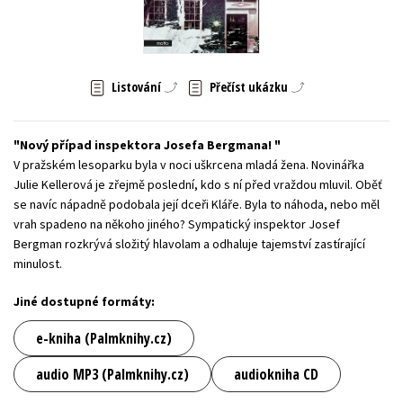
Young adult (SK)
Zahraniční literatura
Zdraví a životní styl
Všechny tituly
Listování
Přečíst ukázku
Nový případ inspektora Josefa Bergmana!
V pražském lesoparku byla v noci uškrcena mladá žena. Novinářka
Julie Kellerová je zřejmě poslední, kdo s ní před vraždou mluvil. Oběť
se navíc nápadně podobala její dceři Kláře. Byla to náhoda, nebo měl
vrah spadeno na někoho jiného? Sympatický inspektor Josef
Bergman rozkrývá složitý hlavolam a odhaluje tajemství zastírající
minulost.
Jiné dostupné formáty:
e-kniha (Palmknihy.cz)
audio MP3 (Palmknihy.cz)
audiokniha CD