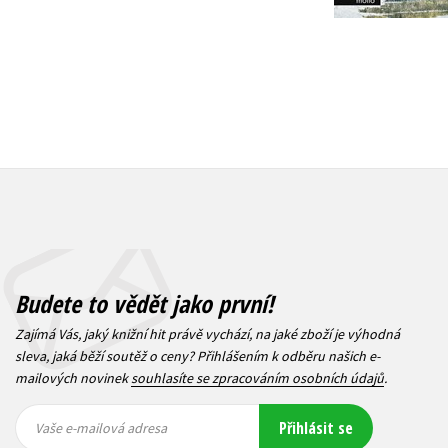
Budete to vědět jako první!
Zajímá Vás, jaký knižní hit právě vychází, na jaké zboží je výhodná
sleva, jaká běží soutěž o ceny? Přihlášením k odběru našich e-
mailových novinek
souhlasíte se zpracováním osobních údajů
.
Vaše e-
Vaše e-
Přihlásit se
mailová
mailová
Vaše e-mailová adresa
adresa
adresa