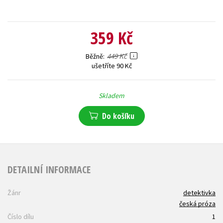
359 Kč
449 Kč
Běžně
ušetříte 90 Kč
Skladem
Do košíku
DETAILNÍ INFORMACE
Žánr
detektivka
česká próza
Číslo dílu
1