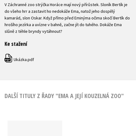
V Záchranné zoo strýčka Horáce mají nový přírůstek. Sloník Bertík je
do všeho hrr a zastavit ho nedokáže Ema, natož jeho dospělý
kamarád, slon Oskar. Když přímo před Eminýma očima skočí Bertík do
hrošího jezírka a uvízne v bahně, začne jít do tuhého. Dokáže Ema
slůně z téhle bryndy vytáhnout?
Ke stažení
Ukázka.pdf
PDF
DALŠÍ TITULY Z ŘADY "EMA A JEJÍ KOUZELNÁ ZOO"
Ema a její kouzelná