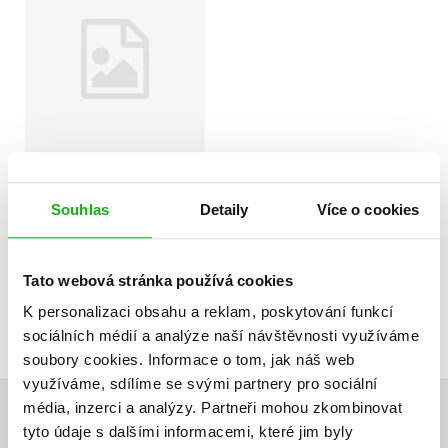
zoo - Ostražitý
lenochod
Amelia Cobb
183 Kč
229 Kč
Souhlas
Detaily
Více o cookies
Tato webová stránka používá cookies
K personalizaci obsahu a reklam, poskytování funkcí
Ema a její kouzelná
sociálních médií a analýze naší návštěvnosti využíváme
zoo - Poťouchlý rys
soubory cookies.
Informace o tom, jak náš web
využíváme, sdílíme se svými partnery pro sociální
Amelia Cobb
média, inzerci a analýzy.
Partneři mohou zkombinovat
HODNOCENÍ ČTENÁŘŮ
tyto údaje s dalšími informacemi, které jim byly