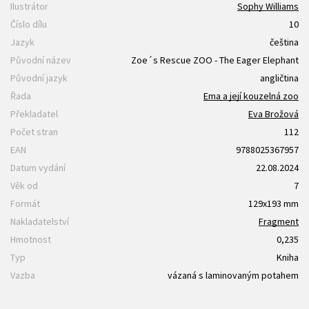
Ilustrátor
Sophy Williams
Číslo dílu
10
Jazyk
čeština
Původní název
Zoe´s Rescue ZOO - The Eager Elephant
Původní jazyk
angličtina
Řada
Ema a její kouzelná zoo
Překladatel
Eva Brožová
Počet stran
112
EAN
9788025367957
Datum vydání
22.08.2024
Věk od
7
Formát
129x193 mm
Nakladatelství
Fragment
Hmotnost
0,235
Typ
Kniha
Vazba
vázaná s laminovaným potahem