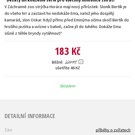
Desátý díl kouzelné série pro všechny milovnice zvířat!
V Záchranné zoo strýčka Horáce mají nový přírůstek. Sloník Bertík je
Young adult (SK)
Zahraniční literatura
Zdraví a životní styl
do všeho hrr a zastavit ho nedokáže Ema, natož jeho dospělý
kamarád, slon Oskar. Když přímo před Eminýma očima skočí Bertík do
Všechny tituly
hrošího jezírka a uvízne v bahně, začne jít do tuhého. Dokáže Ema
slůně z téhle bryndy vytáhnout?
183 Kč
229 Kč
Běžně
ušetříte 46 Kč
Skladem
DETAILNÍ INFORMACE
Žánr
příběhy o zvířatech