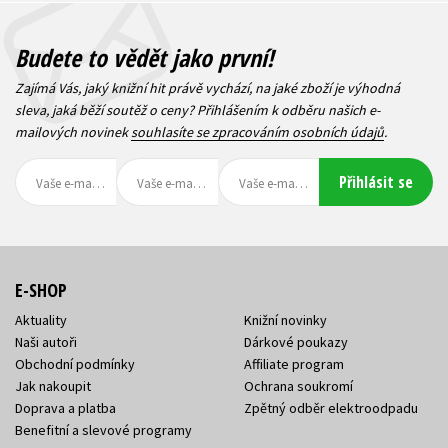
zoo - Uličnický mýval
Amelia Cobb
Budete to vědět jako první!
183 Kč
183 Kč
229 Kč
229 Kč
Zajímá Vás, jaký knižní hit právě vychází, na jaké zboží je výhodná
sleva, jaká běží soutěž o ceny? Přihlášením k odběru našich e-
mailových novinek
souhlasíte se zpracováním osobních údajů
.
183 Kč
229 Kč
Přihlásit se
Ema a její kouzelná
Útulek záhad
zoo - Mazlivá koala
Petr Hugo Šlik
Amelia Cobb
E-SHOP
Ema a její kouzelná
Aktuality
Knižní novinky
zoo - Zvědavý
Naši autoři
Dárkové poukazy
279 Kč
klokánek
349 Kč
Obchodní podmínky
Affiliate program
183 Kč
229 Kč
Amelia Cobb
Jak nakoupit
Ochrana soukromí
Doprava a platba
Zpětný odběr elektroodpadu
Benefitní a slevové programy