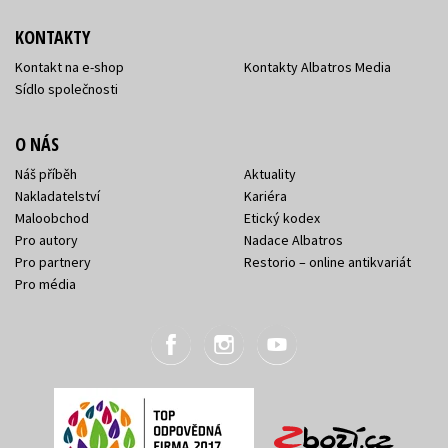
KONTAKTY
183 Kč
Kontakt na e-shop
Kontakty Albatros Media
229 Kč
Gerda: Příběh moře
Kočičí válečníci: BOX
Sídlo společnosti
a odvahy
1-6
Adrián Macho
O NÁS
Erin Hunterová
Náš příběh
Aktuality
Nakladatelství
Kariéra
Ema a její kouzelná
Maloobchod
Etický kodex
zoo - Odvážná
Pro autory
Nadace Albatros
lištička
1 272 Kč
1 590 Kč
Pro partnery
Restorio – online antikvariát
263 Kč
Amelia Cobb
329 Kč
Pro média
183 Kč
Nové příběhy se
229 Kč
Když kocour štěká
šťastným koncem –