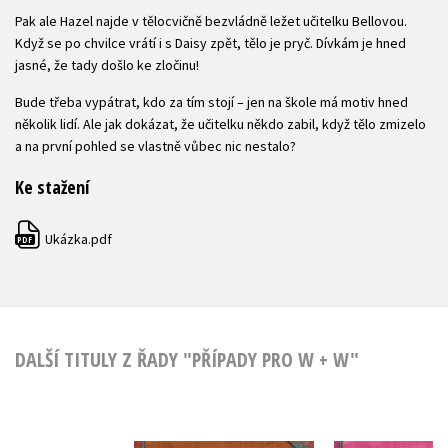
Pak ale Hazel najde v tělocvičně bezvládně ležet učitelku Bellovou.
Když se po chvilce vrátí i s Daisy zpět, tělo je pryč. Dívkám je hned
jasné, že tady došlo ke zločinu!
Bude třeba vypátrat, kdo za tím stojí – jen na škole má motiv hned
několik lidí. Ale jak dokázat, že učitelku někdo zabil, když tělo zmizelo
a na první pohled se vlastně vůbec nic nestalo?
Ke stažení
Ukázka.pdf
PDF
DALŠÍ TITULY Z ŘADY "PŘÍPADY PRO W + W"