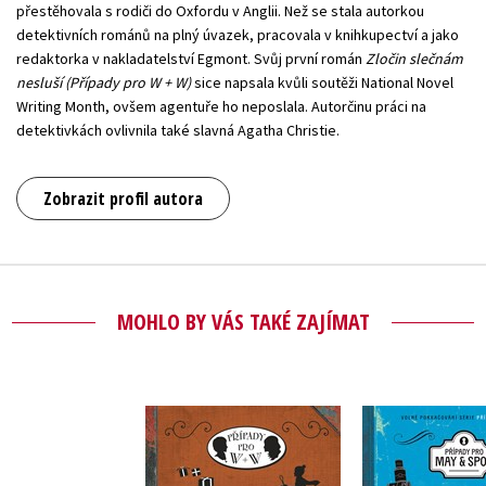
přestěhovala s rodiči do Oxfordu v Anglii. Než se stala autorkou
detektivních románů na plný úvazek, pracovala v knihkupectví a jako
redaktorka v nakladatelství Egmont. Svůj první román
Zločin slečnám
nesluší (Případy pro W + W)
sice napsala kvůli soutěži National Novel
Writing Month, ovšem agentuře ho neposlala. Autorčinu práci na
detektivkách ovlivnila také slavná Agatha Christie.
Zobrazit profil autora
MOHLO BY VÁS TAKÉ ZAJÍMAT
Podezř
Šťastné a krvavé
nenápadné 
Vánoce