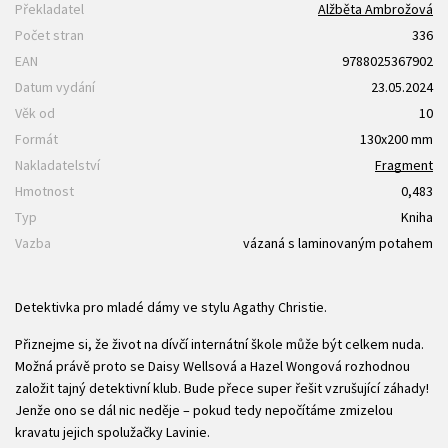
Překladatel
Alžběta Ambrožová
Počet stran
336
EAN
9788025367902
Datum vydání
23.05.2024
Věk od
10
Formát
130x200 mm
Nakladatelství
Fragment
Hmotnost
0,483
Typ
Kniha
Vazba
vázaná s laminovaným potahem
Detektivka pro mladé dámy ve stylu Agathy Christie.
Přiznejme si, že život na dívčí internátní škole může být celkem nuda.
Možná právě proto se Daisy Wellsová a Hazel Wongová rozhodnou
založit tajný detektivní klub. Bude přece super řešit vzrušující záhady!
Jenže ono se dál nic neděje – pokud tedy nepočítáme zmizelou
kravatu jejich spolužačky Lavinie.