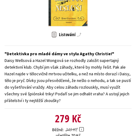
Young adult (SK)
Zahraniční literatura
Zdraví a životní styl
Všechny tituly
Listování
Detektivka pro mladé dámy ve stylu Agathy Christie!
Daisy Wellsová a Hazel Wongová se rozhodly založit supertajný
detektivní klub. Chybí jim však záhady, které by mohly řešit. Pak ale
Hazel najde v tělocvičně mrtvou učitelku, a než na místo dorazí i Daisy,
tělo je pryč. Dívky jsou přesvědčené, že nešlo o nehodu, a tak se pustí
do vyšetřování vraždy. Aby celou záhadu rozlouskly, musí využít
všechny své špiónské triky! Podaří se jim odhalit vraha? A ustojí jejich
přátelství i ty nejtěžší zkoušky?
279 Kč
349 Kč
Běžně
ušetříte 70 Kč