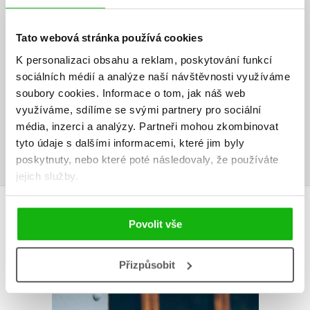
HODNOCENÍ ČTENÁŘŮ
Tato webová stránka používá cookies
V současné době nejsou vytvořena žádná uživatelská hodnocení.
K personalizaci obsahu a reklam, poskytování funkcí
sociálních médií a analýze naší návštěvnosti využíváme
Vaše hodnocení
soubory cookies.
Informace o tom, jak náš web
využíváme, sdílíme se svými partnery pro sociální
Uživatelskou recenzi mohou vkládat pouze registrovaní uživatelé
média, inzerci a analýzy.
Partneři mohou zkombinovat
Přihlásit
tyto údaje s dalšími informacemi, které jim byly
poskytnuty, nebo které poté následovaly, že používáte
jejich služby.
AUTOR KNIHY
Povolit vše
Přizpůsobit