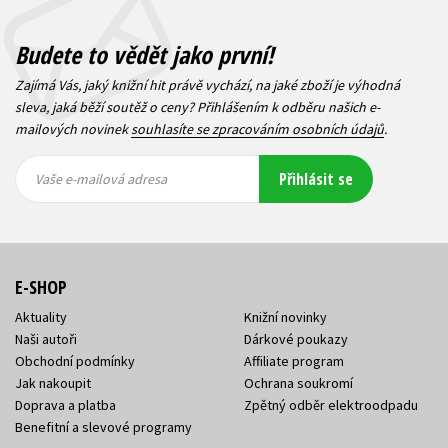
Budete to vědět jako první!
Zajímá Vás, jaký knižní hit právě vychází, na jaké zboží je výhodná
sleva, jaká běží soutěž o ceny? Přihlášením k odběru našich e-
mailových novinek
souhlasíte se zpracováním osobních údajů
.
Vaše e-
Vaše e-
Přihlásit se
mailová
mailová
Vaše e-mailová adresa
adresa
adresa
E-SHOP
Aktuality
Knižní novinky
Naši autoři
Dárkové poukazy
Obchodní podmínky
Affiliate program
Jak nakoupit
Ochrana soukromí
Doprava a platba
Zpětný odběr elektroodpadu
Benefitní a slevové programy