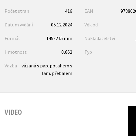
Počet stran
416
EAN
978802
Datum vydání
05.12.2024
Věk od
Formát
145x215 mm
Nakladatelství
Hmotnost
0,662
Typ
Vazba
vázaná s pap. potahem s
lam. přebalem
VIDEO