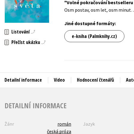
Volné pokračování bestseller
Auto - moto
Osm postav, osm let, osm minut
Jazyky
Beletrie pro děti
Kalendáře
Jiné dostupné formáty:
Beletrie pro dospělé
Listování
Kariéra a osobní rozvoj
e-kniha (Palmknihy.cz)
Byznys a ekonomie
Přečíst ukázku
Komiks
V
Detailní informace
Video
Hodnocení čtenářů
Aut
DETAILNÍ INFORMACE
Žánr
román
Jazyk
česká próza