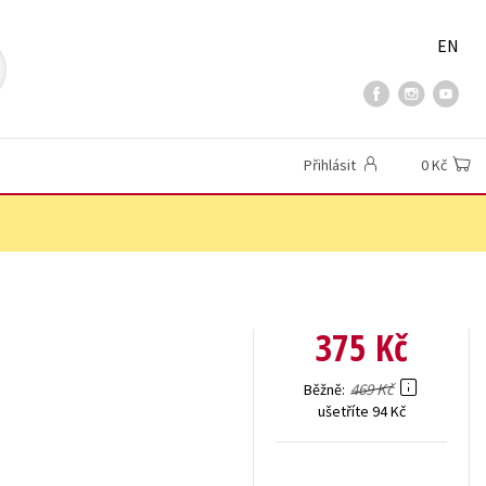
EN
Přihlásit
0 Kč
375 Kč
469 Kč
Běžně
ušetříte 94 Kč