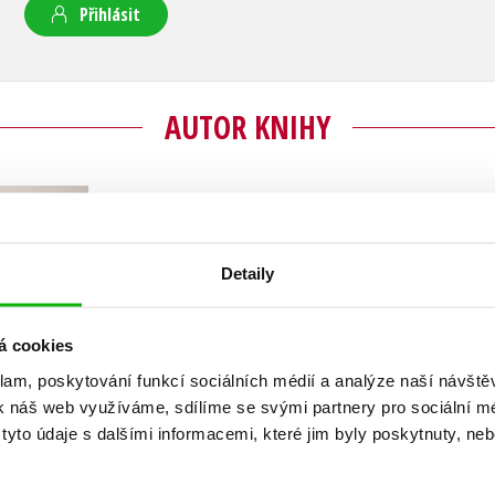
Přihlásit
AUTOR KNIHY
Radka Třeštíková
Detaily
Radka Třeštíková patří mezi nejprodávanější so
vyrůstala na jižní Moravě, vystudovala práva a 
věnovala. Svoji prvotinu
Dobře mi tak
vydala v r
á cookies
zatím dosáhla její třetí kniha
Bábovky
, která se
klam, poskytování funkcí sociálních médií a analýze naší návšt
2016 a dočkala se také filmové adaptace. Mimo
k náš web využíváme, sdílíme se svými partnery pro sociální méd
Veselí
, ve kterém se hlavní hrdinka vrací z Pra
yto údaje s dalšími informacemi, které jim byly poskytnuty, neb
autorka pochází. Po niterné roadstory
Foukneš
nejrozsáhlejší román
Tajemství
a syrový příběh