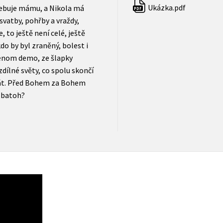
Ukázka.pdf
třebuje mámu, a Nikola má
PDF
svatby, pohřby a vraždy,
e, to ještě není celé, ještě
do by byl zraněný, bolest i
 jenom demo, ze šlapky
zdílné světy, co spolu skončí
krát. Před Bohem za Bohem
n batoh?