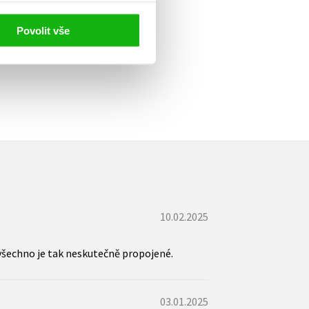
titulem
Bábovky na konci světa
.
čtenářům nabízí příběhy s
Povolit vše
Žije v Praze, kde vychovává
10.02.2025
všechno je tak neskutečně propojené.
03.01.2025