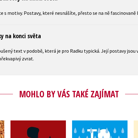
ce s motivy. Postavy, které nesnášíte, přesto se na ně fascinovaně l
ky na konci světa
ušený text v podobě, která je pro Radku typická. Její postavy jsou v
překvapivý zvrat.
MOHLO BY VÁS TAKÉ ZAJÍMAT
To prší moře
Osm