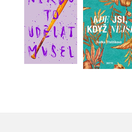
,
Velikovsky
Radka Třeštíková
Radka Třeštíková
Do košíku
Do košíku
359 Kč
449 Kč
399 Kč
499 Kč