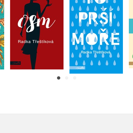
Radka Třeštíková
Radka Třeštíková
Do košíku
Do košíku
359 Kč
449 Kč
295 Kč
369 Kč