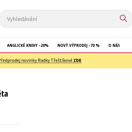
Vyhledávání
ANGLICKÉ KNIHY -20%
NOVÝ VÝPRODEJ -70 %
O NÁS
Předprodej novinky Radky Třeštíkové
ZDE
Přírodní vědy
Křížovky
Společnost, politika
Kuchařky
Technika a věda
New Adult
ěta
Učebnice
Ostatní
Umění a kultura
Počítače
Výchova a pedagogika
Poezie
Young adult