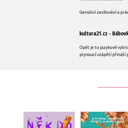
Geniální zesíťování a prá
kultura21.cz - Bábov
Opět je to jazykově vybro
plynoucí vzápětí přináší 
Někdo to udělat musel
Kde jsi, když nejsi