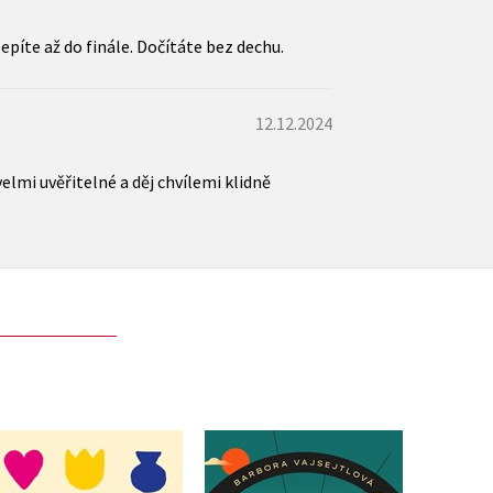
epíte až do finále. Dočítáte bez dechu.
12.12.2024
elmi uvěřitelné a děj chvílemi klidně
Záh
Bábovky (brož.)
Cyklista
č