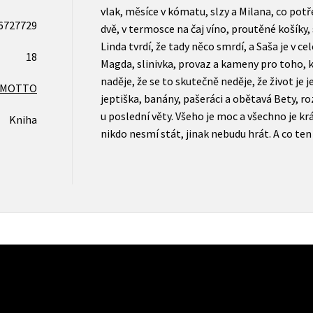
vlak, měsíce v kómatu, slzy a Milana, co po
6727729
dvě, v termosce na čaj víno, proutěné košíky, 
Linda tvrdí, že tady něco smrdí, a Saša je v cel
18
Magda, slinivka, provaz a kameny pro toho, k
naděje, že se to skutečně neděje, že život je
MOTTO
jeptiška, banány, pašeráci a obětavá Bety, ro
u poslední věty. Všeho je moc a všechno je 
Kniha
nikdo nesmí stát, jinak nebudu hrát. A co te