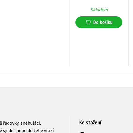
Skladem
Do košíku
375
Kč
s DPH
Ke stažení
vě řadovky, sněhuláci,
é sjedeš nebo do tebe vrazí