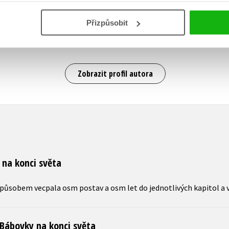
Na svoji nejprodávanější knihu volně navázala 
Radka Třeštíková je bravurní vypravěčka, svým 
Přizpůsobit
náročnější strukturou, ráda využívá sarkasmus. 
dceru Elu a syna Jonatána.
Zobrazit profil autora
 na konci světa
působem vecpala osm postav a osm let do jednotlivých kapitol a 
Bábovky na konci světa