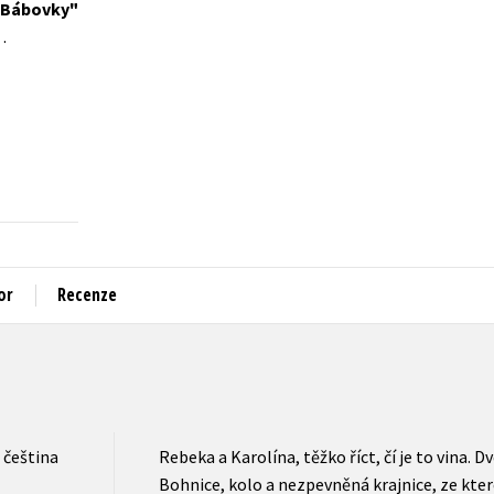
u Bábovky
Populárně - naučná pro dospělé
…
Young adult (SK)
Populárně - naučné pro děti
Zahraniční literatura
Předškoláci
Zdraví a životní styl
Příroda a zahrada
šechny tituly
or
Recenze
čeština
Rebeka a Karolína, těžko říct, čí je to vina. D
Bohnice, kolo a nezpevněná krajnice, ze kter