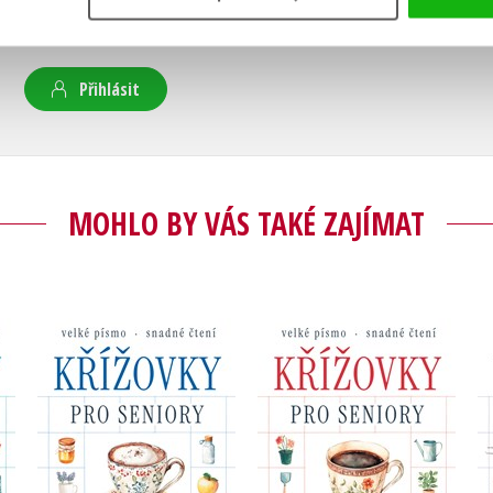
Uživatelskou recenzi mohou vkládat pouze registrovaní uživat
Přihlásit
MOHLO BY VÁS TAKÉ ZAJÍMAT
 -
Křížovky pro seniory -
Křížovky pro seniory -
Rady našich babiček
Pokojové rostliny
Kolektiv
Kolektiv