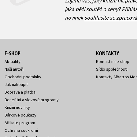
Zajímá Vás, jaký knižní hit práv
jaká běží soutěž o ceny? Přihl
novinek
souhlasíte se zpracov
E-SHOP
KONTAKTY
Aktuality
Kontakt na e-shop
Naši autoři
Sídlo společnosti
Obchodní podmínky
Kontakty Albatros Med
Jak nakoupit
Doprava a platba
Benefitní a slevové programy
Knižní novinky
Dárkové poukazy
Affiliate program
Ochrana soukromí