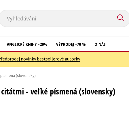
Vyhledávání
ANGLICKÉ KNIHY -20%
VÝPRODEJ -70 %
O NÁS
Předprodej novinky bestsellerové autorky
Přírodní vědy
Křížovky
Společnost, politika
é písmená (slovensky)
Kuchařky
Technika a věda
New Adult
 citátmi - veľké písmená (slovensky)
Učebnice
Ostatní
Umění a kultura
Počítače
Výchova a pedagogika
Poezie
Young adult