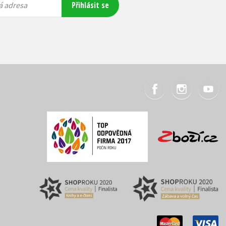
Přihlásit se
á adresa