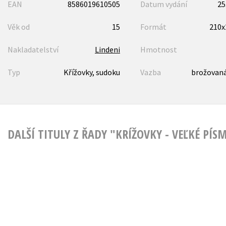
EAN
8586019610505
Datum vydání
25
Věk od
15
Formát
210
Nakladatelství
Lindeni
Hmotnost
Typ
Křížovky, sudoku
Vazba
brožovaná
DALŠÍ TITULY Z ŘADY "KRÍŽOVKY - VEĽKÉ PÍS