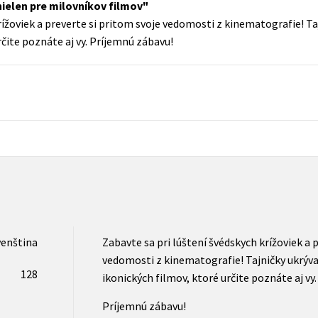
ielen pre milovníkov filmov
Populárně - naučná pro dospělé
rížoviek a preverte si pritom svoje vedomosti z kinematografie! Taj
Young adult (SK)
Populárně - naučné pro děti
rčite poznáte aj vy. Príjemnú zábavu!
Zahraniční literatura
Předškoláci
Zdraví a životní styl
Příroda a zahrada
šechny tituly
venština
Zabavte sa pri lúštení švédskych krížoviek a 
vedomosti z kinematografie! Tajničky ukrývajú
128
ikonických filmov, ktoré určite poznáte aj vy.
Príjemnú zábavu!