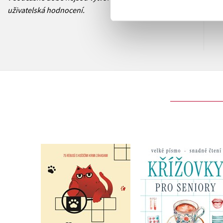
uživatelská hodnocení.
Mňaudoku: 75 rébusů s
Křížovky pro seniory
kočičími krimi
Vtipy z ordinace
záhadami
Kolektiv
,
Gareth Moore
,
Michaela Tylová
Laura Jane Ayres