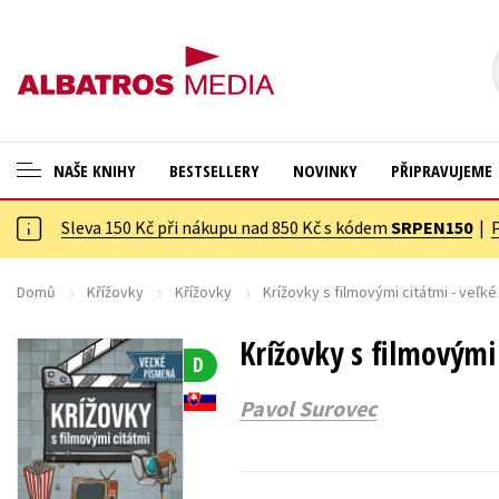
NAŠE KNIHY
BESTSELLERY
NOVINKY
PŘIPRAVUJEME
Sleva 150 Kč při nákupu nad 850 Kč s kódem
SRPEN150
|
ANGLICKÉ KNIHY -20 %
Cestování
VÝPRODEJ -70 %
Dárkové publikace
Domů
Křížovky
Křížovky
Krížovky s filmovými citátmi - veľk
KNIHY S DÁRKEM
Dárkové zboží
Krížovky s filmovými
D
ASTERIX S DÁRKEM
Digitální fotografie
Pavol Surovec
🎁DÁRKOVÉ PUBLIKACE
Esoterika a duchovní svět
✉️ DÁRKOVÉ POUKAZY
Historie a military
Hobby