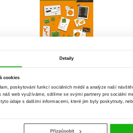
Do košíku
143 Kč
179 Kč
Detaily
á cookies
klam, poskytování funkcí sociálních médií a analýze naší návšt
k náš web využíváme, sdílíme se svými partnery pro sociální méd
yto údaje s dalšími informacemi, které jim byly poskytnuty, neb
Přizpůsobit
Vaše hodnocení