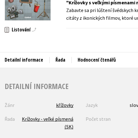
Krížovky s veľkými písmenami n
Auto - moto
Zabavte sa pri lúštení švédskych k
Jazyky
Beletrie pro děti
citáty z ikonických filmov, ktoré u
Kalendáře
Beletrie pro dospělé
Listování
Kariéra a osobní rozvoj
Byznys a ekonomie
Komiks
Detailní informace
Řada
Hodnocení čtenářů
V
DETAILNÍ INFORMACE
Žánr
křížovky
Jazyk
slo
Řada
Krížovky - veľké písmená
Počet stran
(SK)