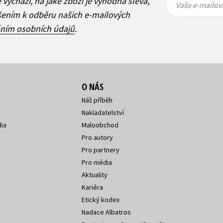
ě vychází, na jaké zboží je výhodná sleva,
mailová
mailová
Vaše e-mailov
adresa
adresa
ášením k odběru našich e-mailových
áním osobních údajů
.
O NÁS
Náš příběh
Nakladatelství
ia
Maloobchod
Pro autory
Pro partnery
Pro média
Aktuality
Kariéra
Etický kodex
Nadace Albatros