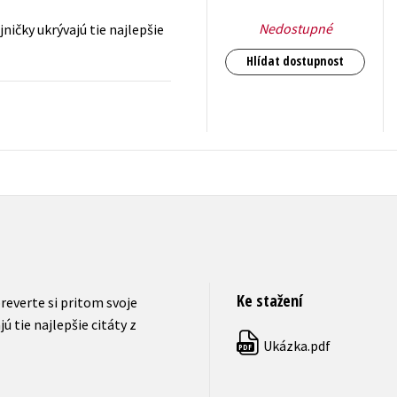
Nedostupné
ničky ukrývajú tie najlepšie
Hlídat dostupnost
143
Kč
s DPH
Ke stažení
preverte si pritom svoje
 tie najlepšie citáty z
Ukázka.pdf
PDF