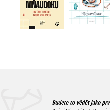
Do košíku
Do košíku
119 Kč
149 Kč
279 Kč
349 Kč
Budete to vědět jako prv