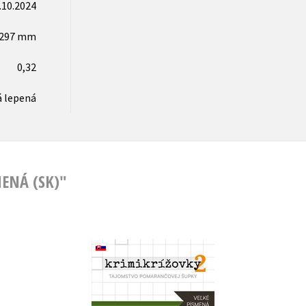
.10.2024
x297 mm
0,32
 lepená
MENÁ (SK)"
Krimikrížovky 2 - veľké
písmená (slovensky)
,
Peter Derňár
Ľubomír Bajcar