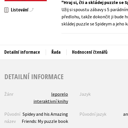
Hraj si, čti a skládej puzzle s
Auto - moto
Listování
Užij si spoustu zábavy s 5 parádní
Jazyky
Beletrie pro děti
předlohu, takže dokončit ji bude hr
Kalendáře
skládej puzzle se Spideym a jeho 
Beletrie pro dospělé
Kariéra a osobní rozvoj
Byznys a ekonomie
Komiks
Detailní informace
Řada
Hodnocení čtenářů
V
DETAILNÍ INFORMACE
Žánr
leporelo
Jazyk
interaktivní knihy
Původní
Spidey and his Amazing
Původní jazyk
an
název
Friends: My puzzle book