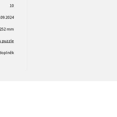
10
.09.2024
x252 mm
s puzzle
 doplněk