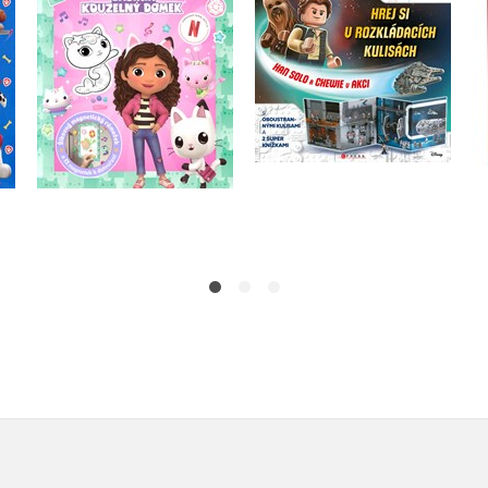
magnetky
akci
Kolektiv
Kolektiv
Do košíku
Do košíku
183 Kč
319 Kč
229 Kč
399 Kč