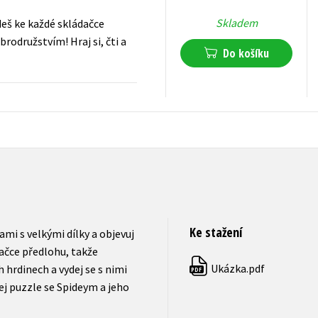
Skladem
jdeš ke každé skládačce
brodružstvím! Hraj si, čti a
Do košíku
215
Kč
s DPH
Ke stažení
ami s velkými dílky a objevuj
dačce předlohu, takže
Ukázka.pdf
h hrdinech a vydej se s nimi
PDF
dej puzzle se Spideym a jeho