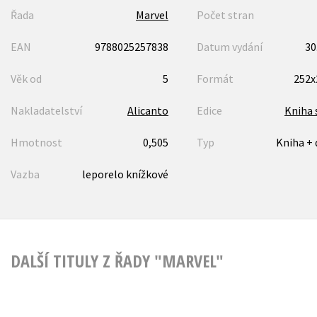
Řada
Marvel
Počet stran
EAN
9788025257838
Datum vydání
30
Věk od
5
Formát
252
Nakladatelství
Alicanto
Edice
Kniha 
Hmotnost
0,505
Typ
Kniha +
Vazba
leporelo knížkové
DALŠÍ TITULY Z ŘADY "MARVEL"