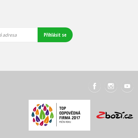
Přihlásit se
á adresa