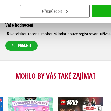
Přizpůsobit
Vaše hodnocení
Uživatelskou recenzi mohou vkládat pouze registrovaní uživat
Přihlásit
MOHLO BY VÁS TAKÉ ZAJÍMAT
Gábinin kouzelný
LEGO® Star Wars™
-
domek - Vybarvuj
Han Solo a Chewie v
y