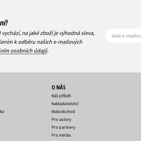
ní!
Vaše e-
Vaše e-
ě vychází, na jaké zboží je výhodná sleva,
mailová
mailová
Vaše e-mailov
adresa
adresa
ášením k odběru našich e-mailových
áním osobních údajů
.
O NÁS
Náš příběh
Nakladatelství
ia
Maloobchod
Pro autory
Pro partnery
Pro média