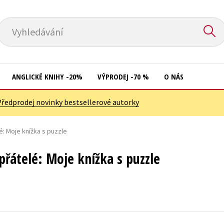
Vyhledávání
ANGLICKÉ KNIHY -20%
VÝPRODEJ -70 %
O NÁS
Předprodej novinky bestsellerové autorky
Přírodní vědy
Křížovky
Společnost, politika
é: Moje knížka s puzzle
Kuchařky
Technika a věda
New Adult
přátelé: Moje knížka s puzzle
Učebnice
Ostatní
Umění a kultura
Počítače
Výchova a pedagogika
Poezie
Young adult