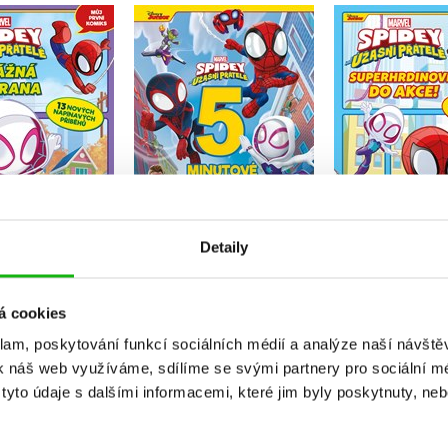
 - Spidey a jeho
Marvel - Spidey a jeho
Marvel - Spi
asní přátelé:
úžasní přátelé -
úžasní př
ážná záchrana
5minutové pohádky
Superhrdin
akce
Kolektiv
Kolektiv
Kolekt
Do košíku
Do košíku
Do košík
Detaily
15 Kč
319 Kč
199 Kč
269 Kč
399 Kč
2
á cookies
klam, poskytování funkcí sociálních médií a analýze naší návšt
k náš web využíváme, sdílíme se svými partnery pro sociální méd
yto údaje s dalšími informacemi, které jim byly poskytnuty, neb