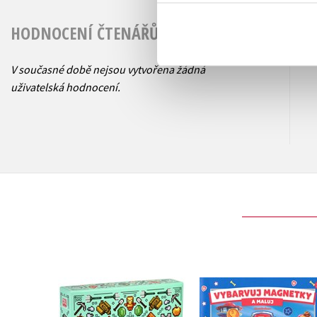
HODNOCENÍ ČTENÁŘŮ
V současné době nejsou vytvořena žádná
uživatelská hodnocení.
Tlapková patrola 
Minecraft - Dárková
Vybarvuj magnetk
kolekce pro přežití