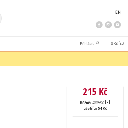
EN
Přihlásit
0 Kč
215 Kč
269 Kč
Běžně
ušetříte 54 Kč