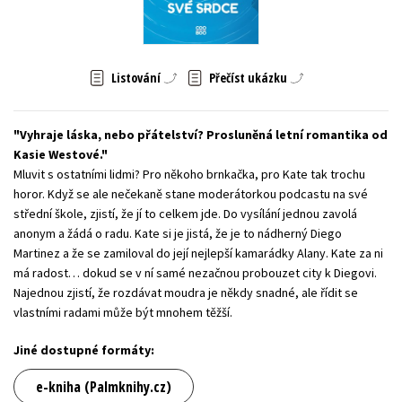
Young adult (SK)
Zahraniční literatura
Zdraví a životní styl
Všechny tituly
Listování
Přečíst ukázku
Vyhraje láska, nebo přátelství? Prosluněná letní romantika od
Kasie Westové.
Mluvit s ostatními lidmi? Pro někoho brnkačka, pro Kate tak trochu
horor. Když se ale nečekaně stane moderátorkou podcastu na své
střední škole, zjistí, že jí to celkem jde. Do vysílání jednou zavolá
anonym a žádá o radu. Kate si je jistá, že je to nádherný Diego
Martinez a že se zamiloval do její nejlepší kamarádky Alany. Kate za ni
má radost… dokud se v ní samé nezačnou probouzet city k Diegovi.
Najednou zjistí, že rozdávat moudra je někdy snadné, ale řídit se
vlastními radami může být mnohem těžší.
Jiné dostupné formáty:
e-kniha (Palmknihy.cz)