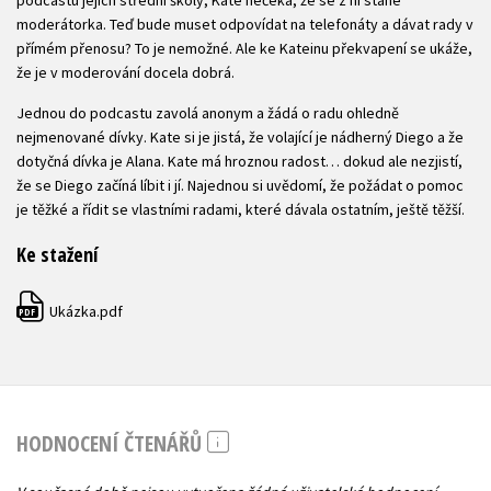
podcastu jejich střední školy, Kate nečeká, že se z ní stane
moderátorka. Teď bude muset odpovídat na telefonáty a dávat rady v
přímém přenosu? To je nemožné. Ale ke Kateinu překvapení se ukáže,
že je v moderování docela dobrá.
Jednou do podcastu zavolá anonym a žádá o radu ohledně
nejmenované dívky. Kate si je jistá, že volající je nádherný Diego a že
dotyčná dívka je Alana. Kate má hroznou radost… dokud ale nezjistí,
že se Diego začíná líbit i jí. Najednou si uvědomí, že požádat o pomoc
je těžké a řídit se vlastními radami, které dávala ostatním, ještě těžší.
Ke stažení
Ukázka.pdf
PDF
HODNOCENÍ ČTENÁŘŮ