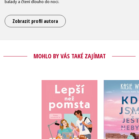
balady a čtení dlouho do noci.
Zobrazit profil autora
MOHLO BY VÁS TAKÉ ZAJÍMAT
Kde jsme
Lepší než pomsta
neby
Kasie West
Kasie W