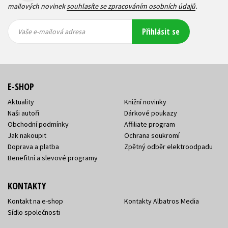
mailových novinek
souhlasíte se zpracováním osobních údajů
.
Vaše e-
Vaše e-
Přihlásit se
mailová
mailová
Vaše e-mailová adresa
adresa
adresa
E-SHOP
Aktuality
Knižní novinky
Naši autoři
Dárkové poukazy
Obchodní podmínky
Affiliate program
Jak nakoupit
Ochrana soukromí
Doprava a platba
Zpětný odběr elektroodpadu
Benefitní a slevové programy
KONTAKTY
Kontakt na e-shop
Kontakty Albatros Media
Sídlo společnosti