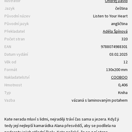
Ilustrátor
Ondřej David
Jazyk
čeština
Původní název
Listen to Your Heart
Původní jazyk
angličtina
Překladatel
Adéla Špínová
Počet stran
320
EAN
9788074988301
Datum vydání
03.02.2025
Věk od
12
Formát
130x200 mm
Nakladatelství
COOBOO
Hmotnost
0,406
Typ
Kniha
Vazba
vázaná s laminovaným potahem
Kate nerada mluví s lidmi, nejraději tráví čas sama u jezera. Když ji
tedy její nejlepší kamarádka Alana přesvědčí, aby se podílela na