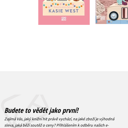
Do košíku
Do košík
319 Kč
399 Kč
319 Kč
3
Budete to vědět jako první!
Zajímá Vás, jaký knižní hit právě vychází, na jaké zboží je výhodná
sleva, jaká běží soutěž o ceny? Přihlášením k odběru našich e-