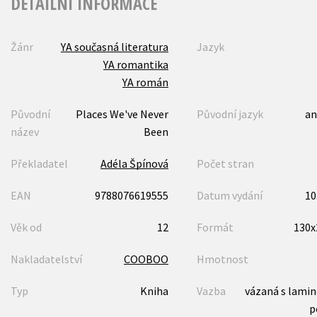
DETAILNÍ INFORMACE
Žánr
YA současná literatura
Jazyk
YA romantika
YA román
Původní
Places We've Never
Původní jazyk
an
název
Been
Překladatel
Adéla Špínová
Počet stran
EAN
9788076619555
Datum vydání
10
Věk od
12
Formát
130
Nakladatelství
COOBOO
Hmotnost
Typ
Kniha
Vazba
vázaná s lami
p