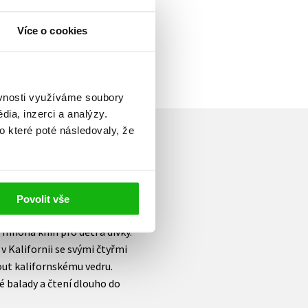
Více o cookies
ěvnosti využíváme soubory
ia, inzerci a analýzy.
o které poté následovaly, že
Povolit vše
mnoha knih pro děti a dívky.
 v Kalifornii se svými čtyřmi
out kalifornskému vedru.
 balady a čtení dlouho do