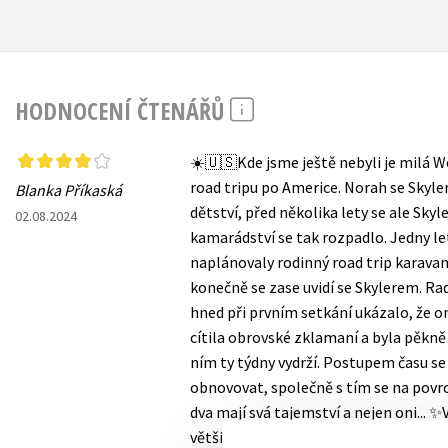
HODNOCENÍ ČTENÁŘŮ
☀️🇺🇸Kde jsme ještě nebyli je milá 
road tripu po Americe. Norah se Skyle
Blanka Příkaská
dětství, před několika lety se ale Sky
02.08.2024
kamarádství se tak rozpadlo. Jedny le
naplánovaly rodinný road trip karavan
konečně se zase uvidí se Skylerem. Rad
hned při prvním setkání ukázalo, že on
cítila obrovské zklamaní a byla pěkně
ním ty týdny vydrží. Postupem času s
obnovovat, společně s tím se na povrch
dva mají svá tajemství a nejen oni... 
většinou je děj lehce předvídatelný. J