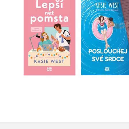
Lepší než pomsta
Poslouchej své srd
Kasie West
Kasie West
Do košíku
Do košíku
319 Kč
399 Kč
319 Kč
399 Kč