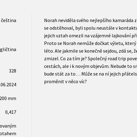
čeština
Norah neviděla svého nejlepšího kamaráda z d
se odstěhoval, byli spolu neustále v kontaktu
jejich vztah omezil na vzájemné lajkování p
Proto se Norah nemůže dočkat výletu, který 
gličtina
léto. Ale jakmile se konečně sejdou, zdá se, ž
zmizel. Co za tím je? Společný road trip po
cestách, ale i k novým objevům. Nebude to s
328
bude stát za to… Může se na ní jejich přátel
proměnit v něco víc?
.06.2024
x200 mm
0,417
novaným
otahem