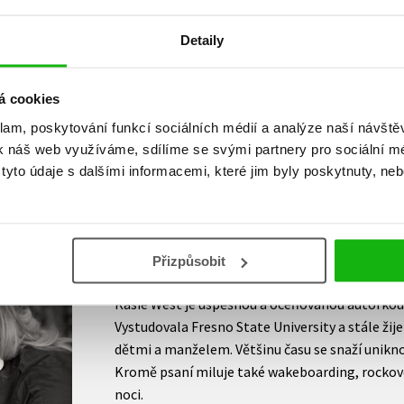
u. Pokud máte chuť si přečíst nějakou
ovince. Kde jsme ještě nebyli, je čtení o
Detaily
 a lásce. Hodnocení 3,5 ⭐
á cookies
klam, poskytování funkcí sociálních médií a analýze naší návšt
k náš web využíváme, sdílíme se svými partnery pro sociální méd
yto údaje s dalšími informacemi, které jim byly poskytnuty, neb
AUTOR KNIHY
Kasie West
Přizpůsobit
Kasie West je úspěšnou a oceňovanou autorkou 
Vystudovala Fresno State University a stále žije
dětmi a manželem. Většinu času se snaží unikn
Kromě psaní miluje také wakeboarding, rockové
noci.