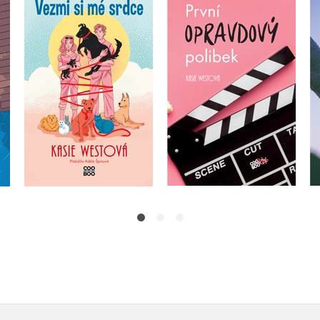
První opravdový
Vezmi si mé srdce
ce
polibek
Kasie West
Kasie West
Do košíku
Do košíku
319 Kč
399 Kč
279 Kč
349 Kč