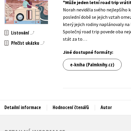
Může jeden letní road trip vrát
Auto - moto
Norah neviděla svého nejlepšího ka
Jazyky
Beletrie pro děti
poslední době se jejich vztah ome
Kalendáře
který jejich rodiny naplánovaly na 
Beletrie pro dospělé
Společný road trip povede oba nej
Listování
Kariéra a osobní rozvoj
Byznys a ekonomie
stát za to…
Přečíst ukázku
Komiks
Jiné dostupné formáty:
V
e-kniha (Palmknihy.cz)
Detailní informace
Hodnocení čtenářů
Autor