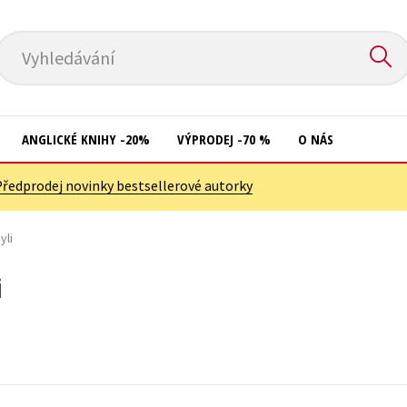
Vyhledávání
ANGLICKÉ KNIHY -20%
VÝPRODEJ -70 %
O NÁS
Předprodej novinky bestsellerové autorky
Přírodní vědy
Křížovky
Společnost, politika
yli
Kuchařky
Technika a věda
New Adult
i
Učebnice
Ostatní
Umění a kultura
Počítače
Výchova a pedagogika
Poezie
Young adult