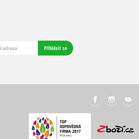
Přihlásit se
á adresa