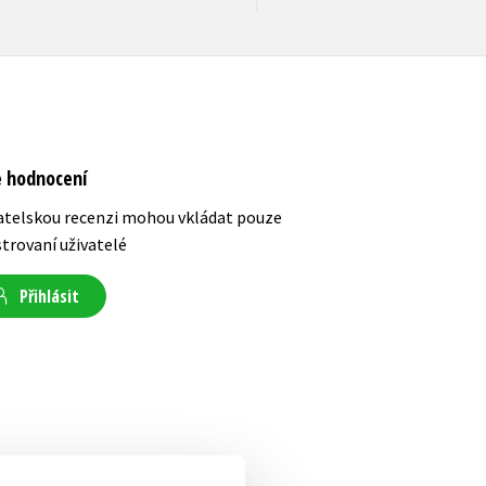
e hodnocení
atelskou recenzi mohou vkládat pouze
strovaní uživatelé
Přihlásit