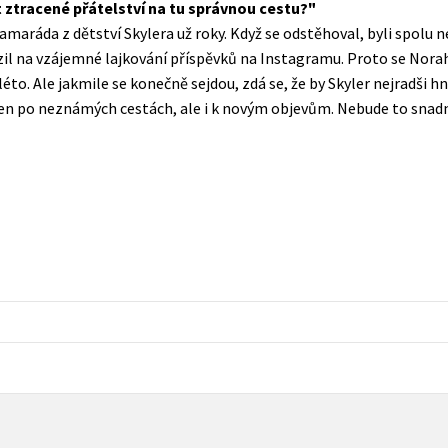
it ztracené přátelství na tu správnou cestu?
Populárně - naučná pro dospělé
maráda z dětství Skylera už roky. Když se odstěhoval, byli spolu n
Young adult (SK)
Populárně - naučné pro děti
zil na vzájemné lajkování příspěvků na Instagramu. Proto se Nora
Zahraniční literatura
léto. Ale jakmile se konečně sejdou, zdá se, že by Skyler nejradši h
Předškoláci
en po neznámých cestách, ale i k novým objevům. Nebude to snadn
Zdraví a životní styl
Příroda a zahrada
šechny tituly