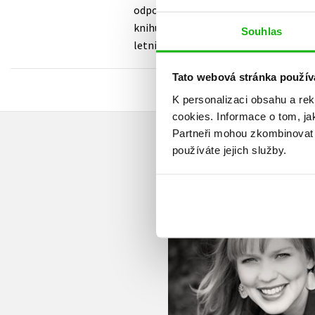
odpoledne nebo víkend jako jednohubk
knihu z žánru YA, tak sáhněte po této n
Souhlas
letním cestování, rodině, kamarádství
Tato webová stránka použív
K personalizaci obsahu a re
cookies.
Informace o tom, ja
Partneři mohou zkombinovat t
používáte jejich služby.