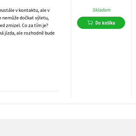
Skladem
eustále v kontaktu, ale v
h nemůže dočkat výletu,
Do košíku
ned zmizel. Co za tím je?
á jízda, ale rozhodně bude
319
Kč
s DPH