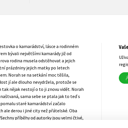
Westovka o kamarádství, lásce a rodinném
Vaš
rem bývali největšími kamarády již od
Uživ
lerova rodina musela odstěhovat a jejich
regi
tní prázdniny jejich matky po letech
em. Norah se na setkání moc těšila,
ost jí ale dlouho nevydržela, protože se
 tak nějak nestojí o to ji znovu vidět. Norah
 naštvaná, sama sebe se ptala jak to teď s
e pomalu staré kamarádství začalo
 ale derou i jiné city než přátelské. Oba
✨Všechny příběhy od autorky jsou velmi čtivé,
e to odpočinkové čtení, které zhltnete za