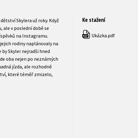
Ke stažení
ětství Skylera už roky. Když
, ale v poslední době se
Ukázka.pdf
říspěvků na Instagramu.
PDF
jejich rodiny naplánovaly na
e by Skyler nejradši hned
vede oba nejen po neznámých
nadná jízda, ale rozhodně
ství, které téměř zmizelo,