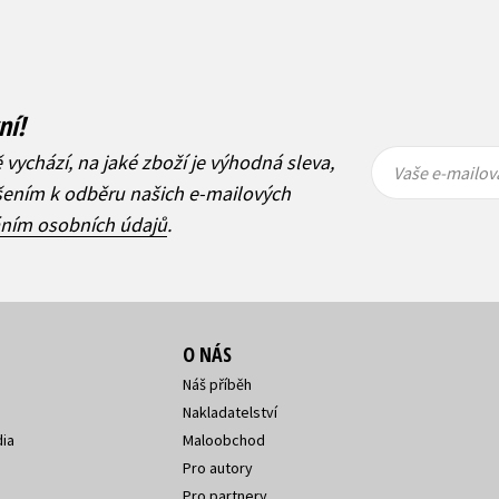
ní!
Vaše e-
Vaše e-
ě vychází, na jaké zboží je výhodná sleva,
mailová
mailová
Vaše e-mailov
adresa
adresa
ášením k odběru našich e-mailových
áním osobních údajů
.
O NÁS
Náš příběh
Nakladatelství
ia
Maloobchod
Pro autory
Pro partnery