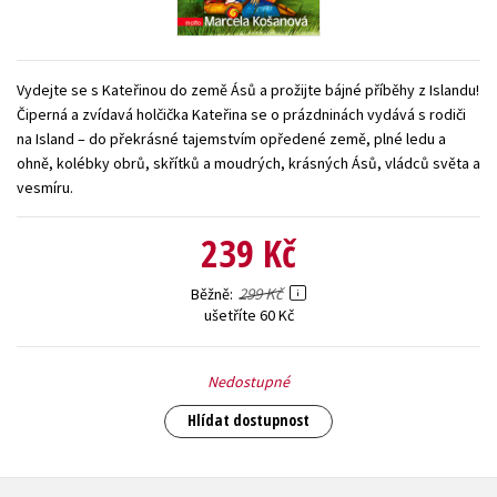
Young adult (SK)
Zahraniční literatura
Zdraví a životní styl
Všechny tituly
Vydejte se s Kateřinou do země Ásů a prožijte bájné příběhy z Islandu!
Čiperná a zvídavá holčička Kateřina se o prázdninách vydává s rodiči
na Island – do překrásné tajemstvím opředené země, plné ledu a
ohně, kolébky obrů, skřítků a moudrých, krásných Ásů, vládců světa a
vesmíru.
239 Kč
299 Kč
Běžně
ušetříte 60 Kč
Nedostupné
Hlídat dostupnost