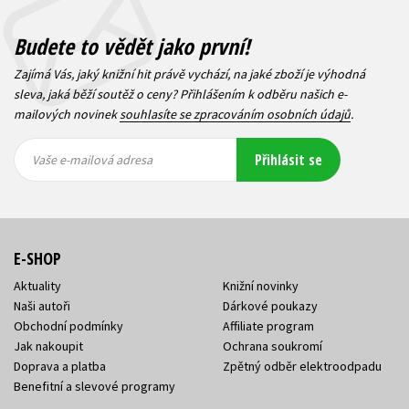
Budete to vědět jako první!
Zajímá Vás, jaký knižní hit právě vychází, na jaké zboží je výhodná
sleva, jaká běží soutěž o ceny? Přihlášením k odběru našich e-
mailových novinek
souhlasíte se zpracováním osobních údajů
.
Vaše e-
Vaše e-
Přihlásit se
mailová
mailová
Vaše e-mailová adresa
adresa
adresa
E-SHOP
Aktuality
Knižní novinky
Naši autoři
Dárkové poukazy
Obchodní podmínky
Affiliate program
Jak nakoupit
Ochrana soukromí
Doprava a platba
Zpětný odběr elektroodpadu
Benefitní a slevové programy