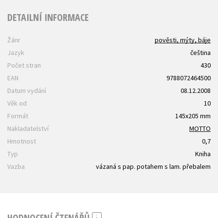
DETAILNÍ INFORMACE
Žánr
pověsti, mýty, báje
Jazyk
čeština
Počet stran
430
EAN
9788072464500
Datum vydání
08.12.2008
Věk od
10
Formát
145x205 mm
Nakladatelství
MOTTO
Hmotnost
0,7
Typ
Kniha
Vazba
vázaná s pap. potahem s lam. přebalem
HODNOCENÍ ČTENÁŘŮ