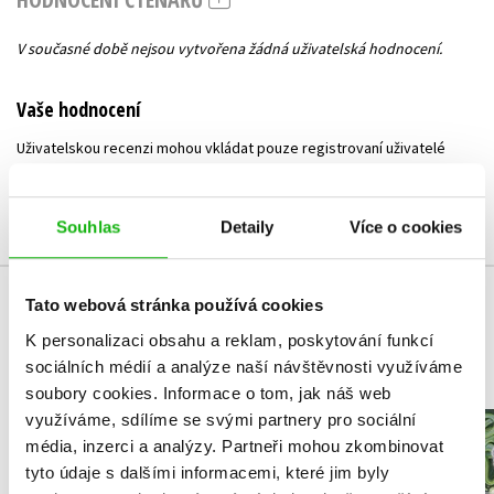
V současné době nejsou vytvořena žádná uživatelská hodnocení.
Vaše hodnocení
Uživatelskou recenzi mohou vkládat pouze registrovaní uživatelé
Přihlásit
Souhlas
Detaily
Více o cookies
Tato webová stránka používá cookies
MOHLO BY VÁS TAKÉ ZAJÍMAT
K personalizaci obsahu a reklam, poskytování funkcí
sociálních médií a analýze naší návštěvnosti využíváme
soubory cookies.
Informace o tom, jak náš web
využíváme, sdílíme se svými partnery pro sociální
Percy Jackson 7 –
Fantastick
média, inzerci a analýzy.
Partneři mohou zkombinovat
Hnev trojhlavej
(sloven
tyto údaje s dalšími informacemi, které jim byly
bohyne (slovensky)
Eleonora B