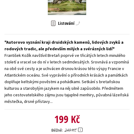
Young adult (SK)
Zahraniční literatura
Zdraví a životní styl
Všechny tituly
Listování
Autorovo vyznání kraji druidských kamenů, lidových zvyků a
rodových tradic, ale především milých a svérázných lidí
František Kožík navštívil Bretaň poprvé ve třicátých letech minulého
století a vracel se do ní v letech sedmdesátých. Srovnává a vzpomíná
na obě své cesty a je uchvácen drsnou krásou této výspy Francie v
Atlantickém oceánu. Své vyprávění o přírodních krásách a památkách
doplňuje keltskými pověstmi a pohádkami. Setkání s bretaňskou
kulturou a starobylým jazykem na něj silně zapůsobilo. Předmětem
jeho cestovatelského zájmu jsou tajuplné menhiry, půvabná lázeňská
městečka, drsné přístavy...
199 Kč
249 Kč
Běžně