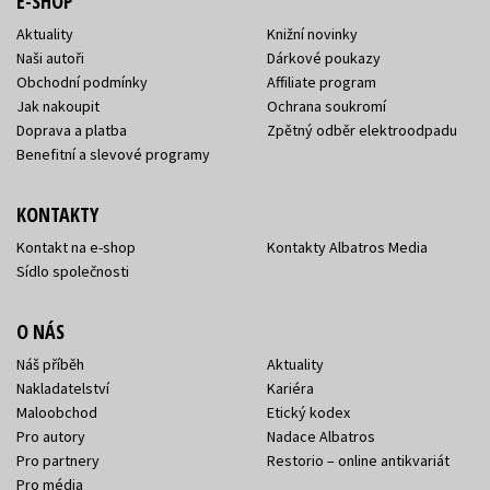
E-SHOP
Aktuality
Knižní novinky
Naši autoři
Dárkové poukazy
Obchodní podmínky
Affiliate program
Jak nakoupit
Ochrana soukromí
Doprava a platba
Zpětný odběr elektroodpadu
Benefitní a slevové programy
KONTAKTY
Kontakt na e-shop
Kontakty Albatros Media
Sídlo společnosti
O NÁS
Náš příběh
Aktuality
Nakladatelství
Kariéra
Maloobchod
Etický kodex
Pro autory
Nadace Albatros
Pro partnery
Restorio – online antikvariát
Pro média