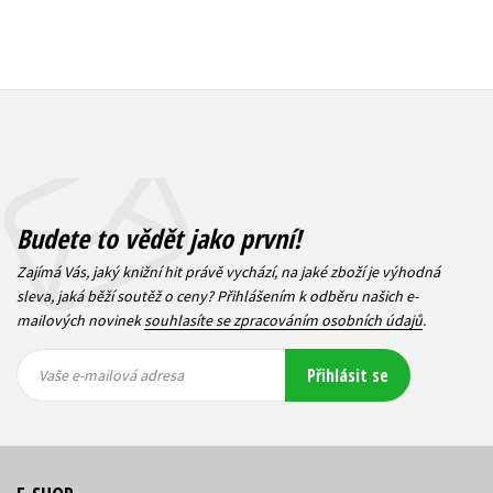
Budete to vědět jako první!
Zajímá Vás, jaký knižní hit právě vychází, na jaké zboží je výhodná
sleva, jaká běží soutěž o ceny? Přihlášením k odběru našich e-
mailových novinek
souhlasíte se zpracováním osobních údajů
.
Vaše e-
Vaše e-
Přihlásit se
mailová
mailová
Vaše e-mailová adresa
adresa
adresa