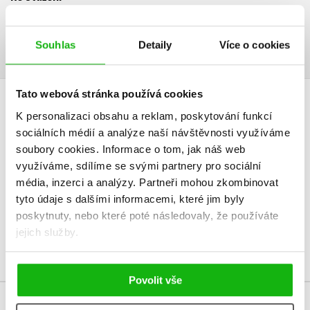
Ukázka.pdf
PDF
Souhlas
Detaily
Více o cookies
Tato webová stránka používá cookies
HODNOCENÍ ČTENÁŘŮ
K personalizaci obsahu a reklam, poskytování funkcí
sociálních médií a analýze naší návštěvnosti využíváme
V současné době nejsou vytvořena žádná uživatelská hodnocení.
soubory cookies.
Informace o tom, jak náš web
využíváme, sdílíme se svými partnery pro sociální
Vaše hodnocení
média, inzerci a analýzy.
Partneři mohou zkombinovat
tyto údaje s dalšími informacemi, které jim byly
Uživatelskou recenzi mohou vkládat pouze registrovaní uživatelé
poskytnuty, nebo které poté následovaly, že používáte
jejich služby.
Přihlásit
Povolit vše