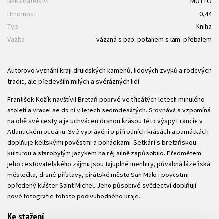
Nakladatelství
MOTTO
Hmotnost
0,44
Typ
Kniha
Vazba
vázaná s pap. potahem s lam. přebalem
Autorovo vyznání kraji druidských kamenů, lidových zvyků a rodových
tradic, ale především milých a svérázných lidí
František Kožík navštívil Bretaň poprvé ve třicátých letech minulého
století a vracel se do ní v letech sedmdesátých. Srovnává a vzpomíná
na obě své cesty a je uchvácen drsnou krásou této výspy Francie v
Atlantickém oceánu. Své vyprávění o přírodních krásách a památkách
doplňuje keltskými pověstmi a pohádkami. Setkání s bretaňskou
kulturou a starobylým jazykem na něj silně zapůsobilo. Předmětem
jeho cestovatelského zájmu jsou tajuplné menhiry, půvabná lázeňská
městečka, drsné přístavy, pirátské město San Malo i pověstmi
opředený klášter Saint Michel. Jeho působivé svědectví doplňují
nové fotografie tohoto podivuhodného kraje.
Ke stažení