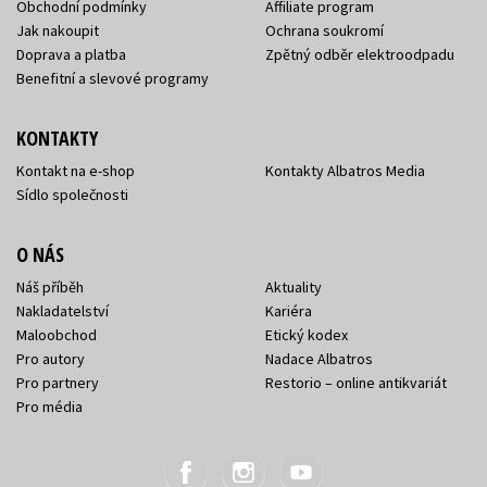
Obchodní podmínky
Affiliate program
Jak nakoupit
Ochrana soukromí
Doprava a platba
Zpětný odběr elektroodpadu
Benefitní a slevové programy
KONTAKTY
Kontakt na e-shop
Kontakty Albatros Media
Sídlo společnosti
O NÁS
Náš příběh
Aktuality
Nakladatelství
Kariéra
Maloobchod
Etický kodex
Pro autory
Nadace Albatros
Pro partnery
Restorio – online antikvariát
Pro média