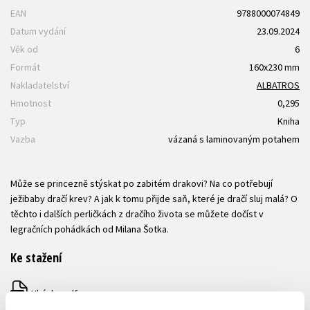
EAN
9788000074849
Datum vydání
23.09.2024
Věk od
6
Formát
160x230 mm
Nakladatelství
ALBATROS
Hmotnost
0,295
Typ
Kniha
Vazba
vázaná s laminovaným potahem
Může se princezně stýskat po zabitém drakovi? Na co potřebují
ježibaby dračí krev? A jak k tomu přijde saň, které je dračí sluj malá? O
těchto i dalších perličkách z dračího života se můžete dočíst v
legračních pohádkách od Milana Šotka.
Ke stažení
Ukázka.pdf
PDF