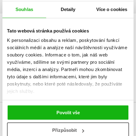
Souhlas
Detaily
Více o cookies
HODNOCENÍ ČTENÁŘŮ
Tato webová stránka používá cookies
K personalizaci obsahu a reklam, poskytování funkcí
V současné době nejsou vytvořena žádná uživatelská hodnocení.
sociálních médií a analýze naší návštěvnosti využíváme
soubory cookies.
Informace o tom, jak náš web
Vaše hodnocení
využíváme, sdílíme se svými partnery pro sociální
média, inzerci a analýzy.
Partneři mohou zkombinovat
Uživatelskou recenzi mohou vkládat pouze registrovaní uživatelé
tyto údaje s dalšími informacemi, které jim byly
Přihlásit
poskytnuty, nebo které poté následovaly, že používáte
jejich služby.
Povolit vše
MOHLO BY VÁS TAKÉ ZAJÍMAT
Přizpůsobit