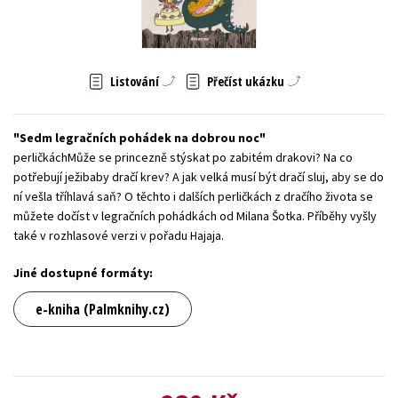
Young adult (SK)
Zahraniční literatura
Zdraví a životní styl
Všechny tituly
Listování
Přečíst ukázku
Sedm legračních pohádek na dobrou noc
perličkáchMůže se princezně stýskat po zabitém drakovi? Na co
potřebují ježibaby dračí krev? A jak velká musí být dračí sluj, aby se do
ní vešla tříhlavá saň? O těchto i dalších perličkách z dračího života se
můžete dočíst v legračních pohádkách od Milana Šotka. Příběhy vyšly
také v rozhlasové verzi v pořadu Hajaja.
Jiné dostupné formáty:
e-kniha (Palmknihy.cz)