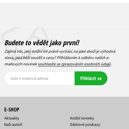
Budete to vědět jako první!
Zajímá Vás, jaký knižní hit právě vychází, na jaké zboží je výhodná
sleva, jaká běží soutěž o ceny? Přihlášením k odběru našich e-
mailových novinek
souhlasíte se zpracováním osobních údajů
.
Vaše e-
Vaše e-
Přihlásit se
mailová
mailová
Vaše e-mailová adresa
adresa
adresa
E-SHOP
Aktuality
Knižní novinky
Naši autoři
Dárkové poukazy