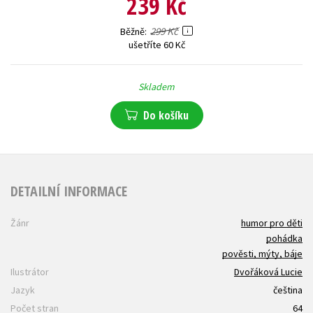
239 Kč
299 Kč
Běžně
ušetříte 60 Kč
Skladem
Do košíku
DETAILNÍ INFORMACE
Žánr
humor pro děti
pohádka
pověsti, mýty, báje
Ilustrátor
Dvořáková Lucie
Jazyk
čeština
Počet stran
64