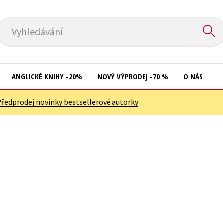
Vyhledávání
ANGLICKÉ KNIHY -20%
NOVÝ VÝPRODEJ -70 %
O NÁS
Předprodej novinky bestsellerové autorky
Přírodní vědy
Křížovky
Společnost, politika
Kuchařky
Technika a věda
New Adult
Učebnice
Ostatní
Umění a kultura
Počítače
Výchova a pedagogika
Poezie
Young adult