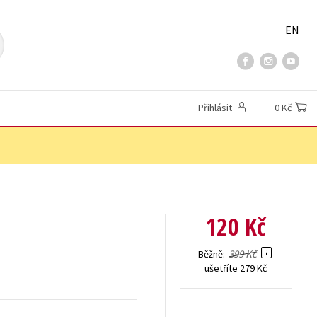
EN
Přihlásit
0 Kč
120 Kč
399 Kč
Běžně
ušetříte 279 Kč