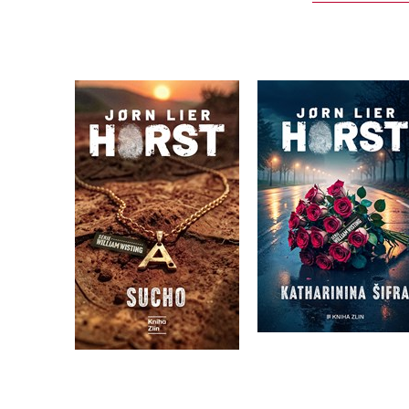
Katharinina šifra
Sucho
Jorn Lier Horst
Jorn Lier Horst
Do košíku
Do košíku
375 Kč
469 Kč
359 Kč
449 Kč