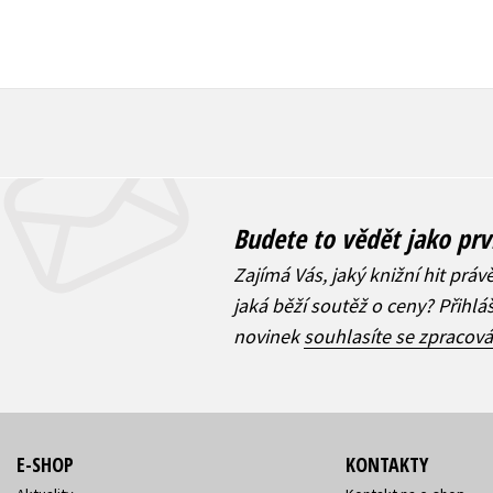
Budete to vědět jako prv
Zajímá Vás, jaký knižní hit práv
jaká běží soutěž o ceny? Přihl
novinek
souhlasíte se zpracov
E-SHOP
KONTAKTY