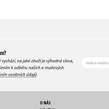
ní!
Vaše e-
Vaše e-
ě vychází, na jaké zboží je výhodná sleva,
mailová
mailová
Vaše e-mailov
adresa
adresa
ášením k odběru našich e-mailových
áním osobních údajů
.
O NÁS