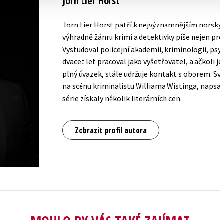
Jorn Lier Horst
Jorn Lier Horst patří k nejvýznamnějším norsk
výhradně žánru krimi a detektivky píše nejen pro
Vystudoval policejní akademii, kriminologii, psy
dvacet let pracoval jako vyšetřovatel, a ačkoli
plný úvazek, stále udržuje kontakt s oborem. Sv
na scénu kriminalistu Williama Wistinga, napsal
série získaly několik literárních cen.
Zobrazit profil autora