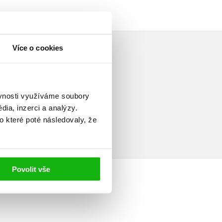
Více o cookies
ěvnosti využíváme soubory
elé
ia, inzerci a analýzy.
o které poté následovaly, že
Povolit vše