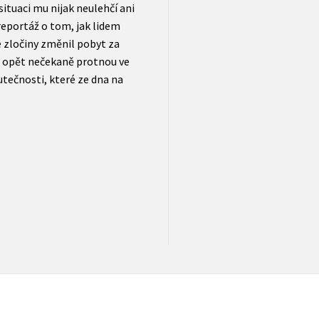
ituaci mu nijak neulehčí ani
reportáž o tom, jak lidem
 zločiny změnil pobyt za
se opět nečekaně protnou ve
utečnosti, které ze dna na