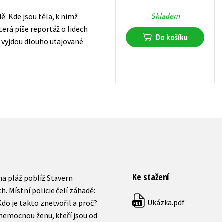
Skladem
ě: Kde jsou těla, k nimž
která píše reportáž o lidech
Do košíku
 vyjdou dlouho utajované
120
Kč
s DPH
Ke stažení
a pláž poblíž Stavern
. Místní policie čelí záhadě:
Ukázka.pdf
do je takto znetvořil a proč?
PDF
 nemocnou ženu, kteří jsou od