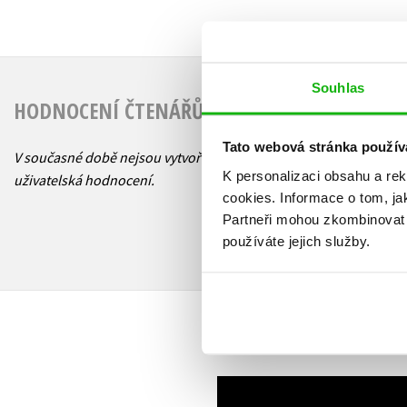
Souhlas
HODNOCENÍ ČTENÁŘŮ
Tato webová stránka použív
V současné době nejsou vytvořena žádná
K personalizaci obsahu a re
uživatelská hodnocení.
cookies.
Informace o tom, ja
Partneři mohou zkombinovat t
používáte jejich služby.