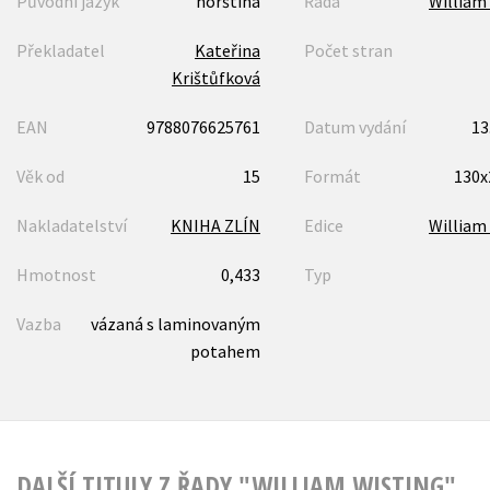
Původní jazyk
norština
Řada
William
Překladatel
Kateřina
Počet stran
Krištůfková
EAN
9788076625761
Datum vydání
13
Věk od
15
Formát
130
Nakladatelství
KNIHA ZLÍN
Edice
William
Hmotnost
0,433
Typ
Vazba
vázaná s laminovaným
potahem
DALŠÍ TITULY Z ŘADY "WILLIAM WISTING"