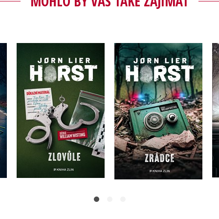
MOHLO BY VÁS TAKÉ ZAJÍMAT
Zlovůle
Zrádce
Jorn Lier Horst
Jorn Lier Horst
Do košíku
Do košíku
359 Kč
449 Kč
319 Kč
399 Kč