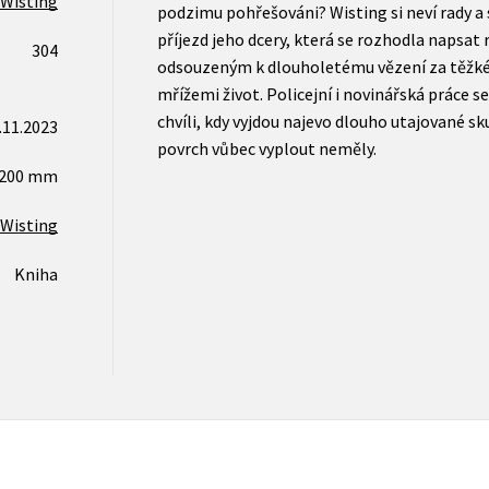
 Wisting
podzimu pohřešováni? Wisting si neví rady a s
příjezd jeho dcery, která se rozhodla napsat 
304
odsouzeným k dlouholetému vězení za těžké
mřížemi život. Policejní i novinářská práce 
chvíli, kdy vyjdou najevo dlouho utajované sk
.11.2023
povrch vůbec vyplout neměly.
x200 mm
 Wisting
Kniha