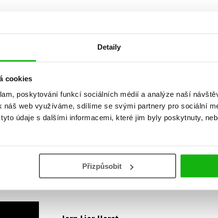
Detaily
á cookies
Vaše hodnocení
klam, poskytování funkcí sociálních médií a analýze naší návšt
Uživatelskou recenzi mohou vkládat pouze registrovaní uživat
k náš web využíváme, sdílíme se svými partnery pro sociální méd
yto údaje s dalšími informacemi, které jim byly poskytnuty, neb
Přihlásit
Přizpůsobit
AUTOR KNIHY