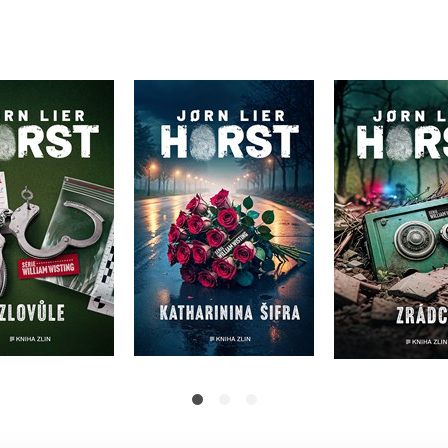
Zlovůle
Katharinina šifra
Zrád
orn Lier Horst
Jorn Lier Horst
Jorn Lier
Do košík
Do košíku
Do košíku
359 Kč
4
19 Kč
359 Kč
399 Kč
449 Kč