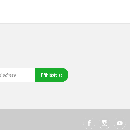
Přihlásit se
á adresa