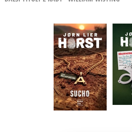
Sucho
J
Jorn Lier Horst
Do košíku
375 Kč
469 Kč
3