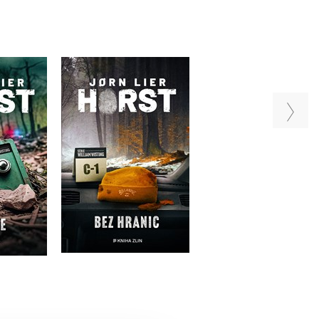
Bez hranic
Poustevník
ce
Jorn Lier Horst
Jorn Lier Horst
 Horst
u
Do košíku
Do košíku
49 Kč
375 Kč
319 Kč
469 Kč
399 Kč