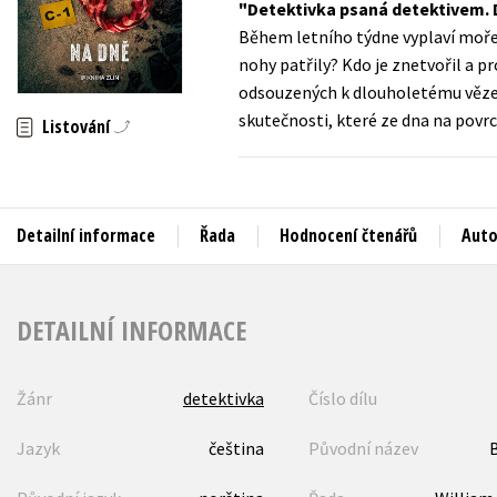
Detektivka psaná detektivem. D
Auto - moto
Během letního týdne vyplaví moře na
Jazyky
Beletrie pro děti
nohy patřily? Kdo je znetvořil a pr
Kalendáře
odsouzených k dlouholetému vězení
Beletrie pro dospělé
skutečnosti, které ze dna na povr
Kariéra a osobní rozvoj
Listování
Byznys a ekonomie
Komiks
Detailní informace
Řada
Hodnocení čtenářů
Auto
V
DETAILNÍ INFORMACE
Žánr
detektivka
Číslo dílu
Jazyk
čeština
Původní název