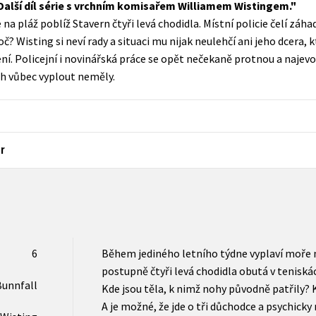
alší díl série s vrchním komisařem Williamem Wistingem.
Populárně - naučná pro dospělé
 pláž poblíž Stavern čtyři levá chodidla. Místní policie čelí záhad
Young adult (SK)
Populárně - naučné pro děti
oč? Wisting si neví rady a situaci mu nijak neulehčí ani jeho dcera, 
Zahraniční literatura
. Policejní i novinářská práce se opět nečekaně protnou a najevo
Předškoláci
ch vůbec vyplout neměly.
Zdraví a životní styl
Příroda a zahrada
r
šechny tituly
6
Během jediného letního týdne vyplaví moře n
postupně čtyři levá chodidla obutá v teniskách
Bunnfall
Kde jsou těla, k nimž nohy původně patřily? K
A je možné, že jde o tři důchodce a psychicky