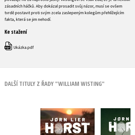
zásadních háčků. Aby dokázal prosadit svůj názor, musí se ovšem
tvrdě postavit proti svým zcela zaslepeným kolegům přehlížejícím
fakta, která se jim nehodí.
Ke stažení
Ukázka.pdf
PDF
DALŠÍ TITULY Z ŘADY "WILLIAM WISTING"
Zlovů
Sucho
Jorn Lier
Jorn Lier Horst