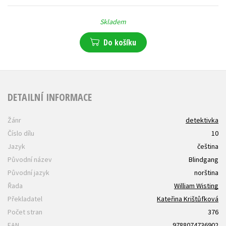
Skladem
Do košíku
DETAILNÍ INFORMACE
Žánr
detektivka
Číslo dílu
10
Jazyk
čeština
Původní název
Blindgang
Původní jazyk
norština
Řada
William Wisting
Překladatel
Kateřina Krištůfková
Počet stran
376
EAN
9788074736902