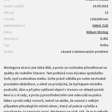
Datum vydání
24.09.2018
Věk od
15
Formát
130x200 mm
Nakladatelství
KNIHA ZLÍN
Edice
William Wisting
Hmotnost
0,491
Typ
Kniha
Vazba
vázaná s laminovaným potahem
Wistingova dcera Line čeká dítě, a proto se rozhodne přestěhovat se
zpátky do rodného Stavern. Tam potkává svou bývalou spolužačku
Sofii, nyní svobodnou matku. Sofie právě zdědila po svém nechvalně
proslulém dědečkovi, o němž se proslýchá, že byl kápem místního
podsvětí, dům a při jeho vyklízení objeví v trezoru ve sklepě pistoli.
Neví si s ní rady, a proto ji prostřednictvím Line odevzdá na policii.
Nález vyvolá velký rozruch, neboť se ukáže, že souvisí s velkým
případem přesahujícím místní rámec, který už policie vyřešila a
považuje ho za naprosto jasný. Wistingovi se však zdá, že je tu několik