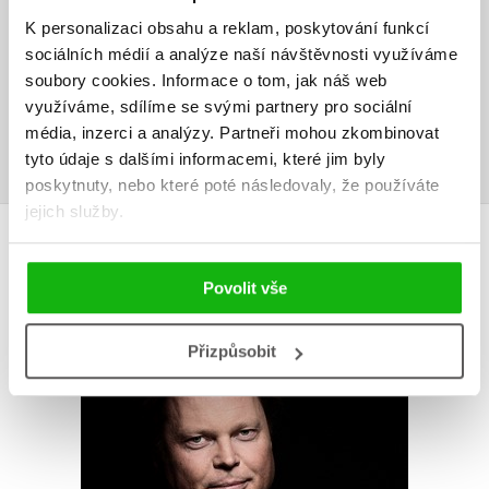
K personalizaci obsahu a reklam, poskytování funkcí
Vaše hodnocení
sociálních médií a analýze naší návštěvnosti využíváme
soubory cookies.
Informace o tom, jak náš web
Uživatelskou recenzi mohou vkládat pouze registrovaní uživatelé
využíváme, sdílíme se svými partnery pro sociální
média, inzerci a analýzy.
Partneři mohou zkombinovat
Přihlásit
tyto údaje s dalšími informacemi, které jim byly
poskytnuty, nebo které poté následovaly, že používáte
jejich služby.
AUTOR KNIHY
Povolit vše
Přizpůsobit