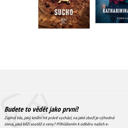
Do košíku
Do košík
375 Kč
469 Kč
359 Kč
4
Budete to vědět jako první!
Zajímá Vás, jaký knižní hit právě vychází, na jaké zboží je výhodná
sleva, jaká běží soutěž o ceny? Přihlášením k odběru našich e-