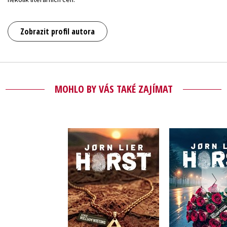
Zobrazit profil autora
MOHLO BY VÁS TAKÉ ZAJÍMAT
Katharinin
Sucho
Jorn Lier
Jorn Lier Horst