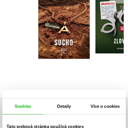
Do košíku
Do košík
375 Kč
469 Kč
319 Kč
3
Souhlas
Detaily
Více o cookies
HODNOCENÍ ČTENÁŘŮ
V současné době nejsou vytvořena žádná uživatelská hodnocení.
Tato webová stránka používá cookies