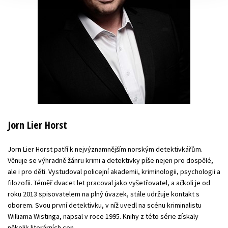
Jorn Lier Horst
Jorn Lier Horst patří k nejvýznamnějším norským detektivkářům.
Věnuje se výhradně žánru krimi a detektivky píše nejen pro dospělé,
ale i pro děti. Vystudoval policejní akademii, kriminologii, psychologii a
filozofii. Téměř dvacet let pracoval jako vyšetřovatel, a ačkoli je od
roku 2013 spisovatelem na plný úvazek, stále udržuje kontakt s
oborem. Svou první detektivku, v níž uvedl na scénu kriminalistu
Williama Wistinga, napsal v roce 1995. Knihy z této série získaly
několik literárních cen.