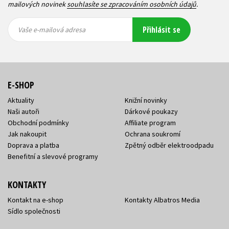
mailových novinek
souhlasíte se zpracováním osobních údajů
.
Vaše e-
Vaše e-
Přihlásit se
mailová
mailová
Vaše e-mailová adresa
adresa
adresa
E-SHOP
Aktuality
Knižní novinky
Naši autoři
Dárkové poukazy
Obchodní podmínky
Affiliate program
Jak nakoupit
Ochrana soukromí
Doprava a platba
Zpětný odběr elektroodpadu
Benefitní a slevové programy
KONTAKTY
Kontakt na e-shop
Kontakty Albatros Media
Sídlo společnosti