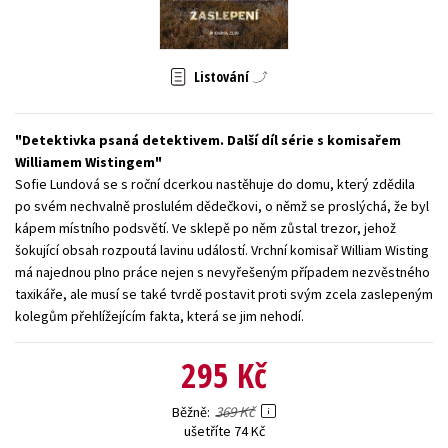
Young adult (SK)
Zahraniční literatura
Zdraví a životní styl
Všechny tituly
Listování
Detektivka psaná detektivem. Další díl série s komisařem
Williamem Wistingem
Sofie Lundová se s roční dcerkou nastěhuje do domu, který zdědila
po svém nechvalně proslulém dědečkovi, o němž se proslýchá, že byl
kápem místního podsvětí. Ve sklepě po něm zůstal trezor, jehož
šokující obsah rozpoutá lavinu událostí. Vrchní komisař William Wisting
má najednou plno práce nejen s nevyřešeným případem nezvěstného
taxikáře, ale musí se také tvrdě postavit proti svým zcela zaslepeným
kolegům přehlížejícím fakta, která se jim nehodí.
295 Kč
369 Kč
Běžně
ušetříte 74 Kč