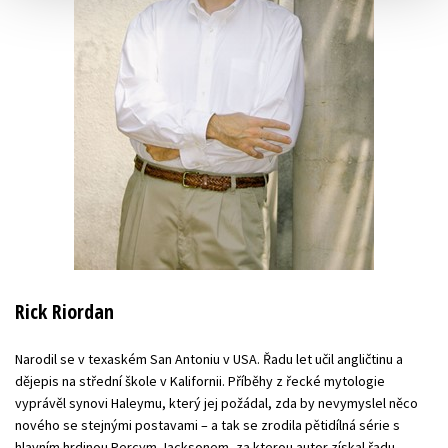
Rick Riordan
Narodil se v texaském San Antoniu v USA. Řadu let učil angličtinu a
dějepis na střední škole v Kalifornii. Příběhy z řecké mytologie
vyprávěl synovi Haleymu, který jej požádal, zda by nevymyslel něco
nového se stejnými postavami – a tak se zrodila pětidílná série s
hlavním hrdinou Percym Jacksonem, za kterou autor získal řadu