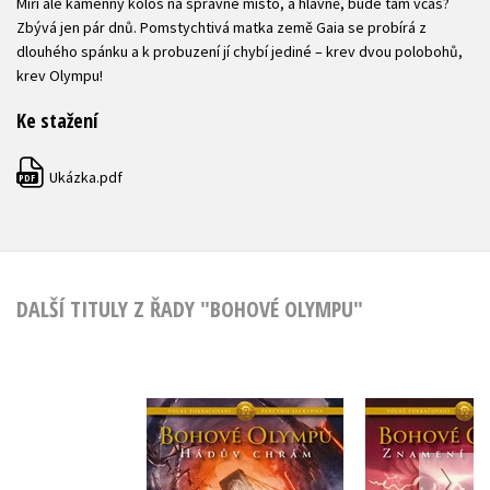
Míří ale kamenný kolos na správné místo, a hlavně, bude tam včas?
Zbývá jen pár dnů. Pomstychtivá matka země Gaia se probírá z
dlouhého spánku a k probuzení jí chybí jediné – krev dvou polobohů,
krev Olympu!
Ke stažení
Ukázka.pdf
PDF
DALŠÍ TITULY Z ŘADY "BOHOVÉ OLYMPU"
Bohové Olympu –
Bohové Ol
Hádův chrám
Znamení 
Rick Riordan
Rick Rio