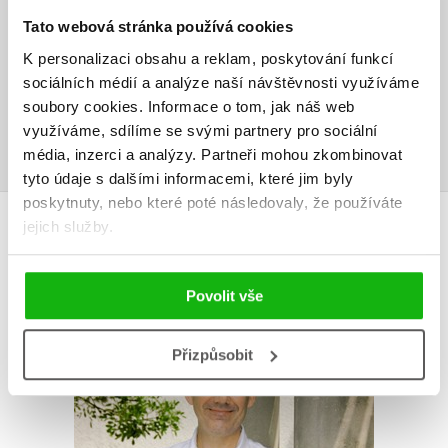
Tato webová stránka používá cookies
Vaše hodnocení
K personalizaci obsahu a reklam, poskytování funkcí
sociálních médií a analýze naší návštěvnosti využíváme
Uživatelskou recenzi mohou vkládat pouze registrovaní uživatelé
soubory cookies.
Informace o tom, jak náš web
Přihlásit
využíváme, sdílíme se svými partnery pro sociální
média, inzerci a analýzy.
Partneři mohou zkombinovat
tyto údaje s dalšími informacemi, které jim byly
poskytnuty, nebo které poté následovaly, že používáte
AUTOR KNIHY
jejich služby.
Povolit vše
Přizpůsobit