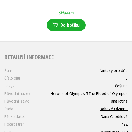
Skladem
Do košíku
DETAILNÍ INFORMACE
Žánr
fantasy pro děti
Číslo dílu
5
Jazyk
čeština
Původní název
Heroes of Olympus 5-The Blood of Olympus
Původní jazyk
angličtina
Řada
Bohové Olympu
Překladatel
Dana Chodilová
Počet stran
472
EAN
9788025368770