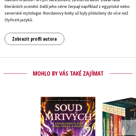
literárních ocenění. Další jeho série čerpají například z egyptské nebo
severské mytologie. Riordanovy knihy už byly přeloženy do více než
čtyřiceti jazyků.
Zobrazit profil autora
MOHLO BY VÁS TAKÉ ZAJÍMAT
PERCY JAC
Soud mrtvých
komplet 
Rick Riordan
Rick Rio