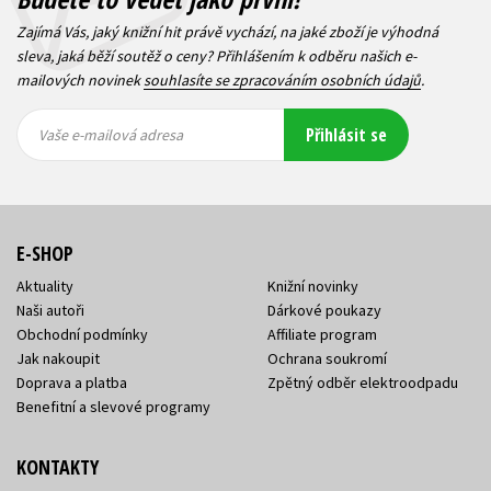
Zajímá Vás, jaký knižní hit právě vychází, na jaké zboží je výhodná
sleva, jaká běží soutěž o ceny? Přihlášením k odběru našich e-
mailových novinek
souhlasíte se zpracováním osobních údajů
.
Vaše e-
Vaše e-
Přihlásit se
mailová
mailová
Vaše e-mailová adresa
adresa
adresa
E-SHOP
Aktuality
Knižní novinky
Naši autoři
Dárkové poukazy
Obchodní podmínky
Affiliate program
Jak nakoupit
Ochrana soukromí
Doprava a platba
Zpětný odběr elektroodpadu
Benefitní a slevové programy
KONTAKTY