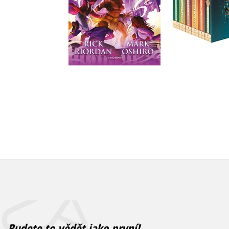
Do košíku
Do košík
375 Kč
469 Kč
1 912 Kč
Budete to vědět jako první!