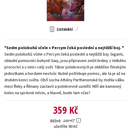
Young adult (SK)
Zahraniční literatura
Zdraví a životní styl
Všechny tituly
Listování
Sedm polobohů včele s Percym čeká poslední a nejtěžší boj.
Sedm polobohů včele s Percym čeká poslední a nejtěžší boj. Giganti,
obludní pomocníci bohyně Gaiy, jsou připraveni zničit hrdiny z Velkého
proroctví a s nimi i celý svět. Tábor polokrevných je obklíčen římskými
jednotkami a hordami nestvůr. Nutně potřebuje pomoc, ale ta je až na
druhém konci světa. Obří socha Athény Parthenonské by mohla válku
mezi Řeky a Římany zastavit a polokrevné usmířit. Míří ale kamenný
kolos na správné místo, a hlavně, bude tam včas?
359 Kč
449 Kč
Běžně
ušetříte 90 Kč