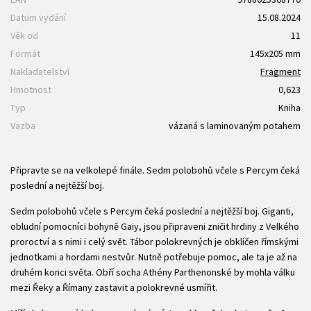
Datum vydání
15.08.2024
Věk od
11
Formát
145x205 mm
Nakladatelství
Fragment
Hmotnost
0,623
Typ
Kniha
Vazba
vázaná s laminovaným potahem
Připravte se na velkolepé finále. Sedm polobohů včele s Percym čeká
poslední a nejtěžší boj.
Sedm polobohů včele s Percym čeká poslední a nejtěžší boj. Giganti,
obludní pomocníci bohyně Gaiy, jsou připraveni zničit hrdiny z Velkého
proroctví a s nimi i celý svět. Tábor polokrevných je obklíčen římskými
jednotkami a hordami nestvůr. Nutně potřebuje pomoc, ale ta je až na
druhém konci světa. Obří socha Athény Parthenonské by mohla válku
mezi Řeky a Římany zastavit a polokrevné usmířit.