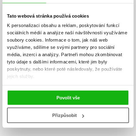
Tato webová stránka používá cookies
K personalizaci obsahu a reklam, poskytování funkcí
sociálních médií a analýze naší návštěvnosti využíváme
soubory cookies.
Informace o tom, jak náš web
využíváme, sdílíme se svými partnery pro sociální
Vladimíra Havlová
média, inzerci a analýzy.
Partneři mohou zkombinovat
tyto údaje s dalšími informacemi, které jim byly
Bc. Vladimíra Havlová pracuje od roku 1992 jako edukační sestra v
poskytnuty, nebo které poté následovaly, že používáte
Centru diabetologie Institutu klinické a experimentální medicíny v
jejich služby.
Praze. Vystudovala střední zdravotní školu – obor dietologie a získala
atestaci z poruch metabolismu a výživy. Je členkou výboru sekce
sester České diabetologické společnosti a autorkou řady odborných
Povolit vše
publikací.
Přizpůsobit
Zobrazit profil autora