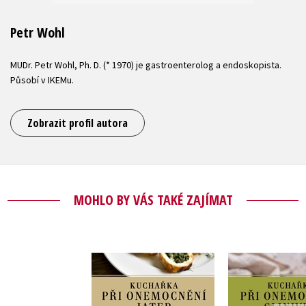
Petr Wohl
MUDr. Petr Wohl, Ph. D. (* 1970) je gastroenterolog a endoskopista.
Působí v IKEMu.
Zobrazit profil autora
MOHLO BY VÁS TAKÉ ZAJÍMAT
Kuchařka při
Kuchařk
onemocnění jater
onemocnění 
,
Vladimíra Havlová
,
Růžena Mi