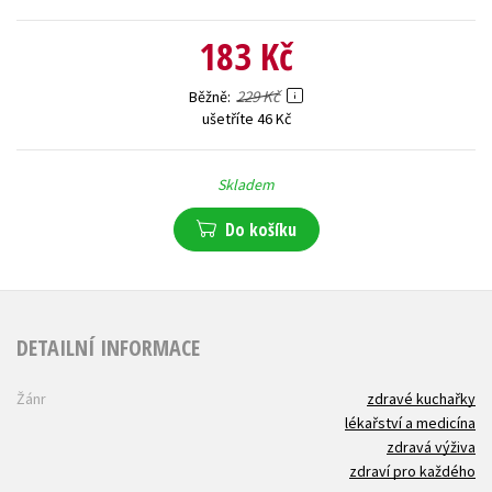
183 Kč
229 Kč
Běžně
ušetříte 46 Kč
Skladem
Do košíku
DETAILNÍ INFORMACE
Žánr
zdravé kuchařky
lékařství a medicína
zdravá výživa
zdraví pro každého