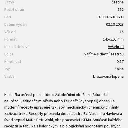
Jazyk
čeština
Počet stran
112
EAN
9788076018693
Datum vydání
02.10.2023
Věk od
15
Formát
145x205 mm
Nakladatelství
Vyšehrad
Edice
Vaříme s dietní sestrou
Hmotnost
0,17
Typ
Kniha
Vazba
brožovaná lepená
Kuchařka určená pacientům s žaludečními obtížemi (žaludeční
neurózou, žaludečními vředy nebo žaludeční dyspepsií) obsahuje
moderní recepty upravené tak, aby mechanicky i chemicky chránily
zažívací trakt. Recepty připravila dietní sestra Bc. Vladimíra Havlová a
úvod sepsal MUDr. Petr Wohl, oba pracovníci IKEMu. Součástí každého
receptu je tabulka s kalorickými a biologickými hodnotami použitých