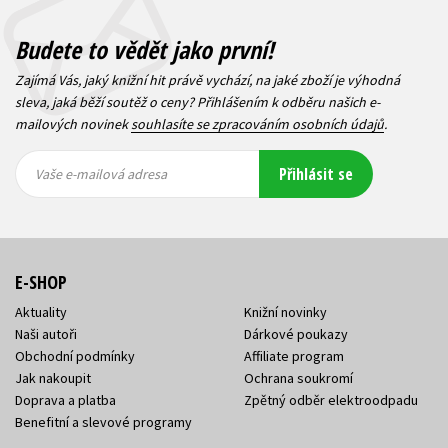
Budete to vědět jako první!
Zajímá Vás, jaký knižní hit právě vychází, na jaké zboží je výhodná
sleva, jaká běží soutěž o ceny? Přihlášením k odběru našich e-
mailových novinek
souhlasíte se zpracováním osobních údajů
.
Vaše e-
Vaše e-
Přihlásit se
mailová
mailová
Vaše e-mailová adresa
adresa
adresa
E-SHOP
Aktuality
Knižní novinky
Naši autoři
Dárkové poukazy
Obchodní podmínky
Affiliate program
Jak nakoupit
Ochrana soukromí
Doprava a platba
Zpětný odběr elektroodpadu
Benefitní a slevové programy