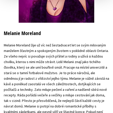
Melanie Moreland
Melanie Moreland žije už víc než šestadvacet let se svým milovaným
manželem šťastným a spokojeným životem v poklidné oblasti Ontaria.
Ze všeho nejvíc si považuje svých přátel a rodiny a užívá si každou
chvilku, kterou s nimi může strávit. Lidé Melanii znají jako tichého
člověka, který se ale umí bouřlivě smát. Pracuje na místní univerzitě a
stará se o tamní fotbalové mužstvo. Je to práce náročná, ale
odměnou jí je radost z vítězství jejího týmu. Melanie je vážně závislá na
kávě a poněkud zaostalá ve všech záležitostech, dotýkajících se
počítačů a techniky. Zato miluje pečení a vaření a nadšeně sbírá nové
recepty. Ráda pořádá večeře a večírky a miluje cestování jak doma,
tak v cizině. Přesto je přesvědčená, že nejlepší částí každé cesty je
návrat domů. Melanie si potrpí na dobré romantické příběhy s
kvalitními zápletkami, ale pevně věří ve šťastné konce. Pokud není