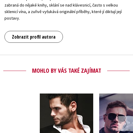
zabraná do nějaké knihy, sklání se nad klávesnicí, často s velkou
sklenicí vína, a zuřivě vyťukává originální příběhy, které jí diktují její
postavy.
Zobrazit profil autora
MOHLO BY VÁS TAKÉ ZAJÍMAT
Roman
Zvýšit ry
Melanie Moreland
Melanie M