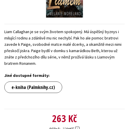
Young adult (SK)
Zahraniční literatura
Zdraví a životní styl
Všechny tituly
Liam Callaghan je se svým životem spokojený. Má úspěšný byznys i
milující rodinu a zdánlivě mu nic nechybí. Pak ho ale pomoc bratrovi
zavede k Paige, svobodné matce malé dcerky, a okamžitě mezi nimi
přeskočí jiskra. Paige bydlí v domku s kamarádkou Beth, kterou už
znáte z předchozího dílu série, v němž prožívá lásku s Liamovým
bratrem Ronanem.
Jiné dostupné formáty:
e-kniha (Palmknihy.cz)
263 Kč
329 Kč
Běžně