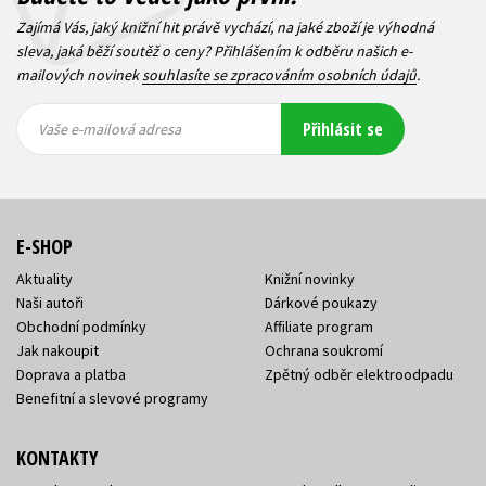
Zajímá Vás, jaký knižní hit právě vychází, na jaké zboží je výhodná
sleva, jaká běží soutěž o ceny? Přihlášením k odběru našich e-
mailových novinek
souhlasíte se zpracováním osobních údajů
.
Vaše e-
Vaše e-
Přihlásit se
mailová
mailová
Vaše e-mailová adresa
adresa
adresa
E-SHOP
Aktuality
Knižní novinky
Naši autoři
Dárkové poukazy
Obchodní podmínky
Affiliate program
Jak nakoupit
Ochrana soukromí
Doprava a platba
Zpětný odběr elektroodpadu
Benefitní a slevové programy
KONTAKTY