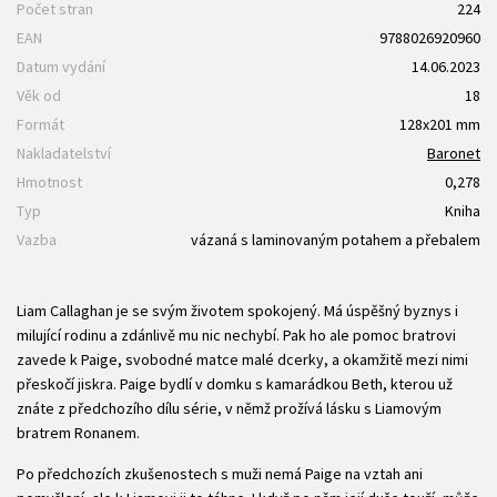
Počet stran
224
EAN
9788026920960
Datum vydání
14.06.2023
Věk od
18
Formát
128x201 mm
Nakladatelství
Baronet
Hmotnost
0,278
Typ
Kniha
Vazba
vázaná s laminovaným potahem a přebalem
Liam Callaghan je se svým životem spokojený. Má úspěšný byznys i
milující rodinu a zdánlivě mu nic nechybí. Pak ho ale pomoc bratrovi
zavede k Paige, svobodné matce malé dcerky, a okamžitě mezi nimi
přeskočí jiskra. Paige bydlí v domku s kamarádkou Beth, kterou už
znáte z předchozího dílu série, v němž prožívá lásku s Liamovým
bratrem Ronanem.
Po předchozích zkušenostech s muži nemá Paige na vztah ani