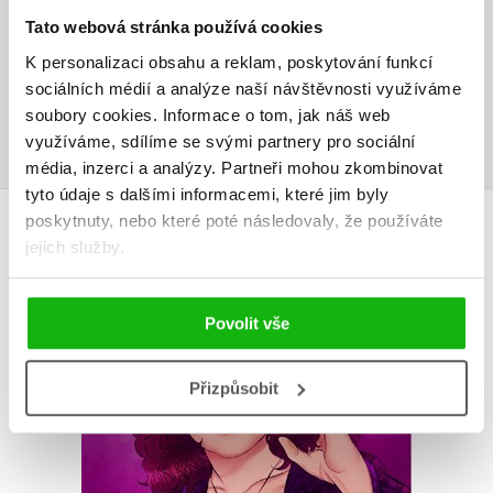
Tato webová stránka používá cookies
Vaše hodnocení
K personalizaci obsahu a reklam, poskytování funkcí
Uživatelskou recenzi mohou vkládat pouze registrovaní uživatelé
sociálních médií a analýze naší návštěvnosti využíváme
soubory cookies.
Informace o tom, jak náš web
Přihlásit
využíváme, sdílíme se svými partnery pro sociální
média, inzerci a analýzy.
Partneři mohou zkombinovat
tyto údaje s dalšími informacemi, které jim byly
AUTOR KNIHY
poskytnuty, nebo které poté následovaly, že používáte
jejich služby.
Povolit vše
Přizpůsobit