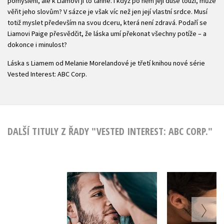
pomyšlení, ale k Liamovi ji to táhne. I když po něm její duše touží, může
věřit jeho slovům? V sázce je však víc než jen její vlastní srdce. Musí
totiž myslet především na svou dceru, která není zdravá. Podaří se
Liamovi Paige přesvědčit, že láska umí překonat všechny potíže – a
dokonce i minulost?
Láska s Liamem od Melanie Morelandové je třetí knihou nové série
Vested Interest: ABC Corp.
DALŠÍ TITULY Z ŘADY "VESTED INTEREST: ABC CORP."
Čas pro Avu
Ronanovo
Melanie Moreland
Melanie M