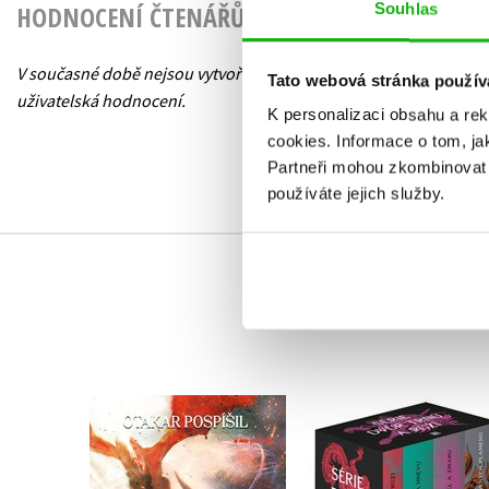
HODNOCENÍ ČTENÁŘŮ
Souhlas
V současné době nejsou vytvořena žádná
Tato webová stránka použív
uživatelská hodnocení.
K personalizaci obsahu a re
cookies.
Informace o tom, ja
Partneři mohou zkombinovat t
používáte jejich služby.
Dvůr trnů a růží - box
Bezejmenná: Cesta
4
Otakar Pospíšil
Sarah J. Maas