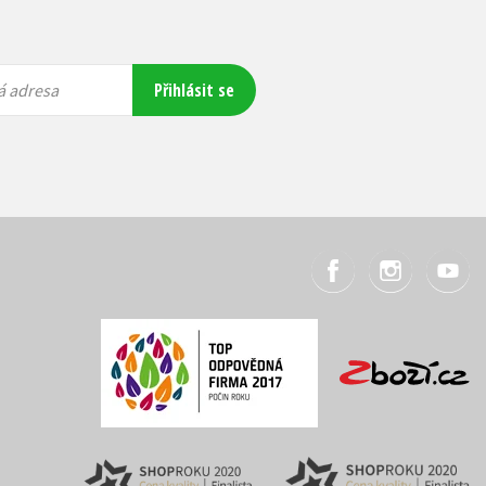
Přihlásit se
á adresa