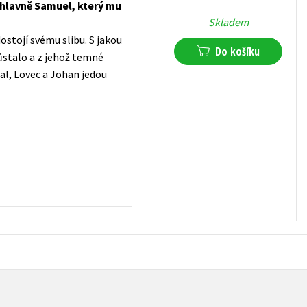
 hlavně Samuel, který mu
Skladem
ostojí svému slibu. S jakou
Do košíku
zůstalo a z jehož temné
al, Lovec a Johan jedou
359
Kč
s DPH