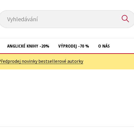
Vyhledávání
ANGLICKÉ KNIHY -20%
VÝPRODEJ -70 %
O NÁS
Předprodej novinky bestsellerové autorky
Přírodní vědy
Křížovky
Společnost, politika
Kuchařky
Technika a věda
New Adult
Učebnice
Ostatní
Umění a kultura
Počítače
Výchova a pedagogika
Poezie
Young adult