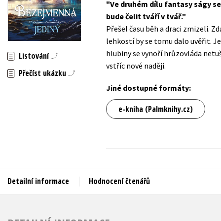
Ve druhém dílu fantasy ságy se
Auto - moto
bude čelit tváří v tvář.
Jazyky
Beletrie pro děti
Přešel času běh a draci zmizeli. Z
Kalendáře
lehkostí by se tomu dalo uvěřit. Je
Beletrie pro dospělé
hlubiny se vynoří hrůzovláda netu
Kariéra a osobní rozvoj
Listování
Byznys a ekonomie
vstříc nové naději.
Přečíst ukázku
Komiks
Jiné dostupné formáty:
V
e-kniha (Palmknihy.cz)
Detailní informace
Hodnocení čtenářů