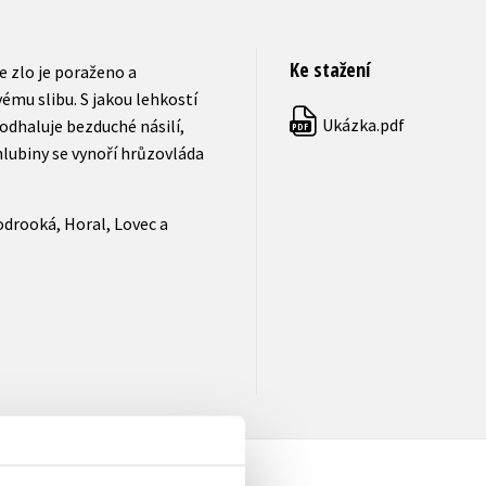
Ke stažení
že zlo je poraženo a
ému slibu. S jakou lehkostí
Ukázka.pdf
 odhaluje bezduché násilí,
PDF
hlubiny se vynoří hrůzovláda
odrooká, Horal, Lovec a