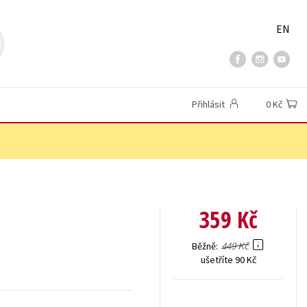
EN
Přihlásit
0 Kč
359 Kč
449 Kč
Běžně
ušetříte 90 Kč