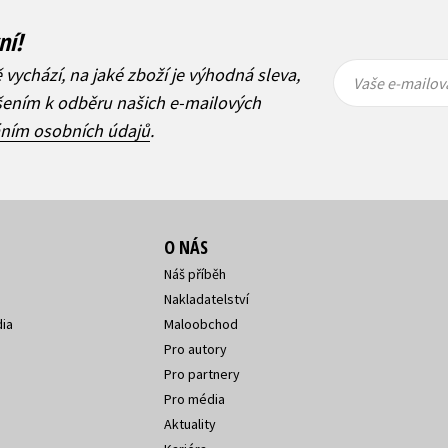
ní!
Vaše e-
Vaše e-
ě vychází, na jaké zboží je výhodná sleva,
mailová
mailová
Vaše e-mailov
adresa
adresa
ášením k odběru našich e-mailových
áním osobních údajů
.
O NÁS
Náš příběh
Nakladatelství
ia
Maloobchod
Pro autory
Pro partnery
Pro média
Aktuality