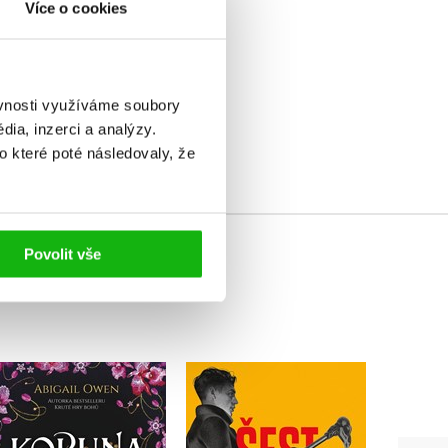
Více o cookies
elé
ěvnosti využíváme soubory
ia, inzerci a analýzy.
o které poté následovaly, že
Povolit vše
Šest vran (brož.)
Prohn
Koruna lhářů
Leigh Bardugo
L
Abigail Owen