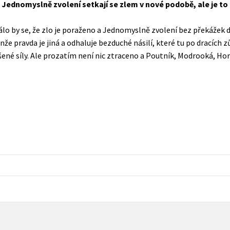
 Jednomyslně zvolení setkají se zlem v nové podobě, ale je to
Populárně - naučná pro dospělé
Young adult (SK)
Populárně - naučné pro děti
dálo by se, že zlo je poraženo a Jednomyslně zvolení bez překážek d
Zahraniční literatura
nže pravda je jiná a odhaluje bezduché násilí, které tu po dracích 
Předškoláci
šené síly. Ale prozatím není nic ztraceno a Poutník, Modrooká, Hor
Zdraví a životní styl
Příroda a zahrada
šechny tituly