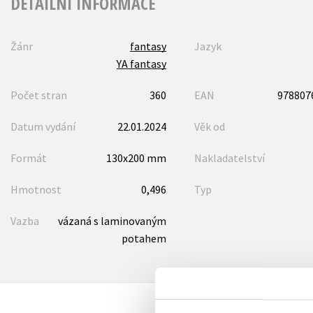
DETAILNÍ INFORMACE
Žánr
fantasy
Jazyk
YA fantasy
Počet stran
360
EAN
978807
Datum vydání
22.01.2024
Věk od
Formát
130x200 mm
Nakladatelství
Hmotnost
0,496
Typ
Vazba
vázaná s laminovaným
potahem