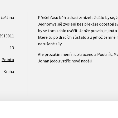
čeština
Přešel času běh a draci zmizeli. Zdálo by se, 
Jednomyslně zvolení bez překážek dostojí sv
by se tomu dalo uvěřit. Jenže pravda je jiná a
6913011
které tu po dracích zůstalo a z jehož temné 
netušené síly.
13
Ale prozatím není nic ztraceno a Poutník, M
Pointa
Johan jedou vstříc nové naději.
Kniha