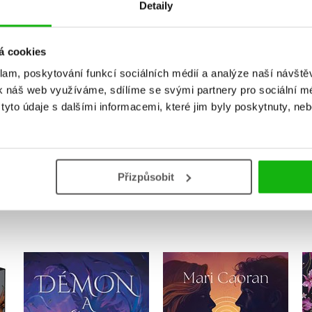
Detaily
Vaše hodnocení
á cookies
Uživatelskou recenzi mohou vkládat pouze registrovaní uživat
klam, poskytování funkcí sociálních médií a analýze naší návšt
k náš web využíváme, sdílíme se svými partnery pro sociální méd
Přihlásit
yto údaje s dalšími informacemi, které jim byly poskytnuty, neb
Přizpůsobit
MOHLO BY VÁS TAKÉ ZAJÍMAT
 1-
Ve vlnách času
Démon a Světlo
Mari Caoran
Axie Oh