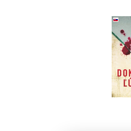
Dok
(
He
4