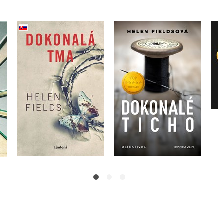
Dokonalá tma
Dokonalé ticho
(slovensky)
Helen Fieldsová
Helen Fieldsová
Do košíku
Do košíku
375 Kč
439 Kč
469 Kč
549 Kč