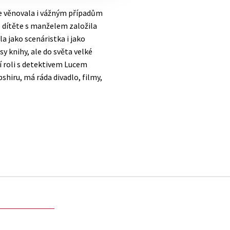
se věnovala i vážným případům
 dítěte s manželem založila
a jako scenáristka i jako
y knihy, ale do světa velké
vní roli s detektivem Lucem
shiru, má ráda divadlo, filmy,