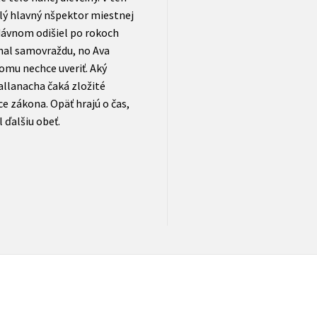
lý hlavný nšpektor miestnej
dávnom odišiel po rokoch
chal samovraždu, no Ava
omu nechce uveriť. Aký
llanacha čaká zložité
e zákona. Opäť hrajú o čas,
 ďalšiu obeť.