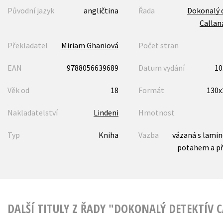
Původní jazyk
angličtina
Řada
Dokonalý 
Callan
Překladatel
Miriam Ghaniová
Počet stran
EAN
9788056639689
Datum vydání
10
Věk od
18
Formát
130
Nakladatelství
Lindeni
Hmotnost
Typ
Kniha
Vazba
vázaná s lami
potahem a p
DALŠÍ TITULY Z ŘADY "DOKONALÝ DETEKTÍV 