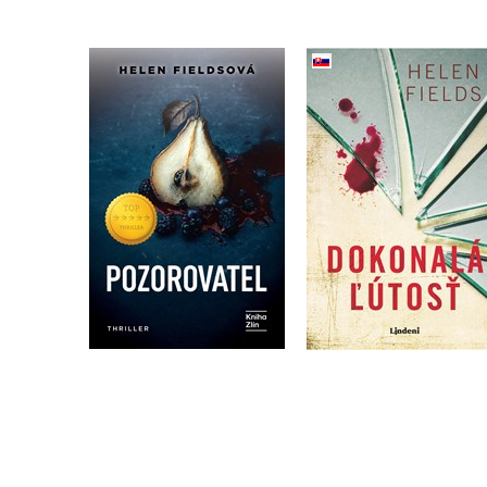
Dokonalá ľútosť
Pozorovatel
(slovensky)
Helen Fieldsová
Helen Fieldsová
Do košíku
Do košíku
375 Kč
469 Kč
455 Kč
569 Kč