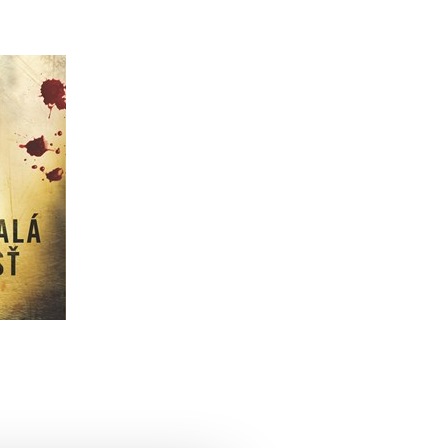
korisť
sky)
ldsová
u
49 Kč