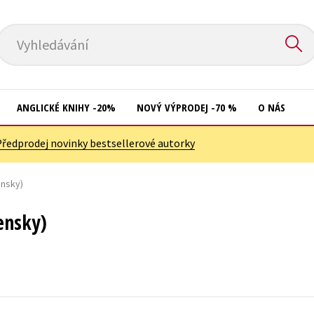
Vyhledávání
ANGLICKÉ KNIHY -20%
NOVÝ VÝPRODEJ -70 %
O NÁS
Předprodej novinky bestsellerové autorky
Přírodní vědy
Křížovky
Společnost, politika
ensky)
Kuchařky
Technika a věda
New Adult
ensky)
Učebnice
Ostatní
Umění a kultura
Počítače
Výchova a pedagogika
Poezie
Young adult