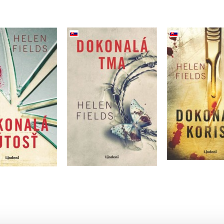
onalá ľútosť
Dokonalá 
Dokonalá tma
slovensky)
(sloven
(slovensky)
len Fieldsová
Helen Fie
Helen Fieldsová
Do košíku
Do košíku
Do košík
439 Kč
549 Kč
55 Kč
439 Kč
569 Kč
5