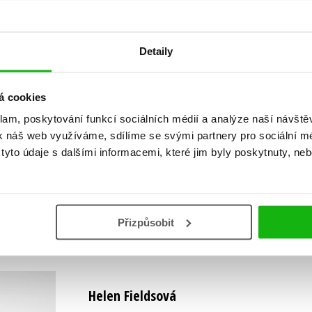
Detaily
á cookies
Vaše hodnocení
klam, poskytování funkcí sociálních médií a analýze naší návšt
Uživatelskou recenzi mohou vkládat pouze registrovaní uživat
k náš web využíváme, sdílíme se svými partnery pro sociální méd
yto údaje s dalšími informacemi, které jim byly poskytnuty, neb
Přihlásit
Přizpůsobit
AUTOR KNIHY
Helen Fieldsová