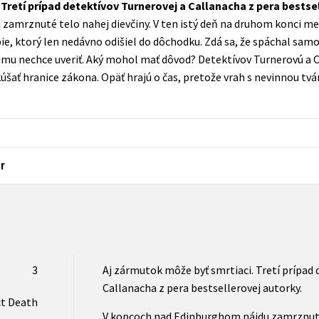
Tretí prípad detektívov Turnerovej a Callanacha z pera bestse
Populárně - naučná pro dospělé
zamrznuté telo nahej dievčiny. V ten istý deň na druhom konci me
Young adult (SK)
Populárně - naučné pro děti
e, ktorý len nedávno odišiel do dôchodku. Zdá sa, že spáchal sam
Zahraniční literatura
omu nechce uveriť. Aký mohol mať dôvod? Detektívov Turnerovú a C
Předškoláci
šať hranice zákona. Opäť hrajú o čas, pretože vrah s nevinnou tváro
Zdraví a životní styl
Příroda a zahrada
šechny tituly
r
3
Aj zármutok môže byť smrtiaci. Tretí prípad 
Callanacha z pera bestsellerovej autorky.
ct Death
V kopcoch nad Edinburghom nájdu zamrznuté 