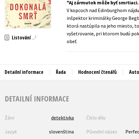
Aj zármutok môže byť smrtiaci. 
Auto - moto
V kopcoch nad Edinburghom nájdu 
Jazyky
Beletrie pro děti
inšpektor kriminálky George Begbi
Kalendáře
ktorá nastúpila na jeho miesto, t
Beletrie pro dospělé
vyšetrovanie, pri ktorom budú pokú
Kariéra a osobní rozvoj
Listování
Byznys a ekonomie
obeť.
Komiks
V
Detailní informace
Řada
Hodnocení čtenářů
Auto
DETAILNÍ INFORMACE
Žánr
detektivka
Číslo dílu
Jazyk
slovenština
Původní název
Perfe