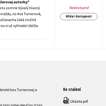
llerovej autorky.
Nedostupné
sta zomrie bývalý hlavný
ovraždu, no Ava Turnerová,
Hlídat dostupnost
allanacha čaká zložité
u si už vyhliadol ďalšiu
399
Kč
s DPH
Ke stažení
detektívov Turnerovej a
Ukázka.pdf
PDF
telo nahej dievčiny. V ten