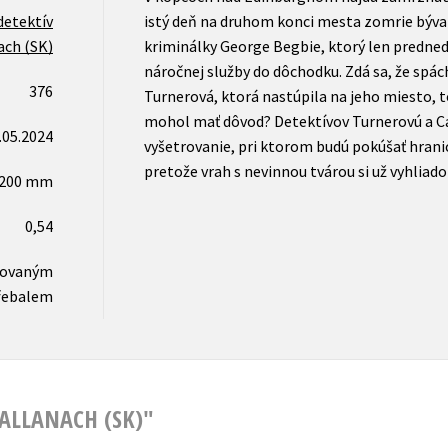
detektív
istý deň na druhom konci mesta zomrie býva
ach (SK)
kriminálky George Begbie, ktorý len predne
náročnej služby do dôchodku. Zdá sa, že spá
376
Turnerová, ktorá nastúpila na jeho miesto, t
mohol mať dôvod? Detektívov Turnerovú a Ca
.05.2024
vyšetrovanie, pri ktorom budú pokúšať hranic
pretože vrah s nevinnou tvárou si už vyhliadol
x200 mm
0,54
novaným
řebalem
CALLANACH (SK)"