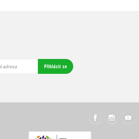
Přihlásit se
á adresa