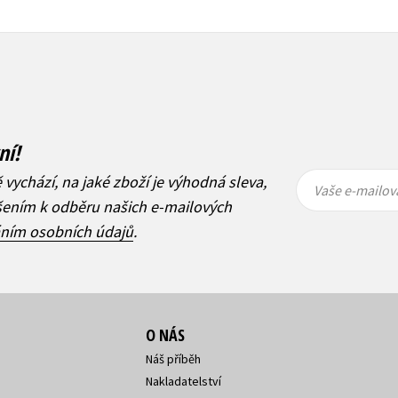
ní!
Vaše e-
Vaše e-
ě vychází, na jaké zboží je výhodná sleva,
mailová
mailová
Vaše e-mailov
adresa
adresa
ášením k odběru našich e-mailových
áním osobních údajů
.
O NÁS
Náš příběh
Nakladatelství