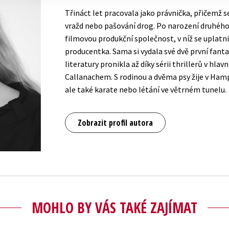
Třináct let pracovala jako právnička, přičemž 
vražd nebo pašování drog. Po narození druhého
filmovou produkční společnost, v níž se uplatnil
producentka. Sama si vydala své dvě první fantas
literatury pronikla až díky sérii thrillerů v hla
Callanachem. S rodinou a dvěma psy žije v Hamp
ale také karate nebo létání ve větrném tunelu.
Zobrazit profil autora
MOHLO BY VÁS TAKÉ ZAJÍMAT