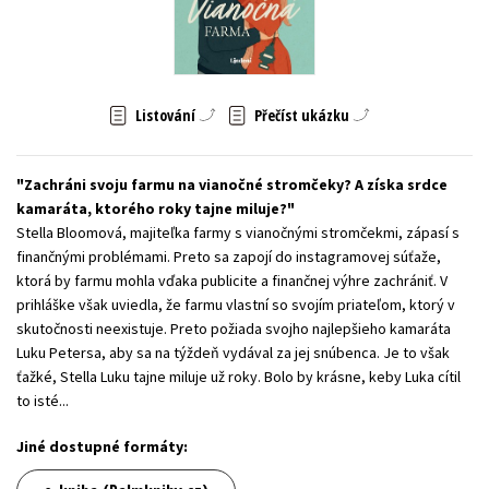
Young adult (SK)
Zahraniční literatura
Zdraví a životní styl
Všechny tituly
Listování
Přečíst ukázku
Zachráni svoju farmu na vianočné stromčeky? A získa srdce
kamaráta, ktorého roky tajne miluje?
Stella Bloomová, majiteľka farmy s vianočnými stromčekmi, zápasí s
finančnými problémami. Preto sa zapojí do instagramovej súťaže,
ktorá by farmu mohla vďaka publicite a finančnej výhre zachrániť. V
prihláške však uviedla, že farmu vlastní so svojím priateľom, ktorý v
skutočnosti neexistuje. Preto požiada svojho najlepšieho kamaráta
Luku Petersa, aby sa na týždeň vydával za jej snúbenca. Je to však
ťažké, Stella Luku tajne miluje už roky. Bolo by krásne, keby Luka cítil
to isté...
Jiné dostupné formáty: