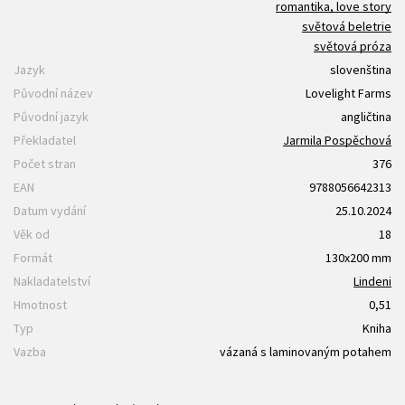
romantika, love story
světová beletrie
světová próza
Jazyk
slovenština
Původní název
Lovelight Farms
Původní jazyk
angličtina
Překladatel
Jarmila Pospěchová
Počet stran
376
EAN
9788056642313
Datum vydání
25.10.2024
Věk od
18
Formát
130x200 mm
Nakladatelství
Lindeni
Hmotnost
0,51
Typ
Kniha
Vazba
vázaná s laminovaným potahem