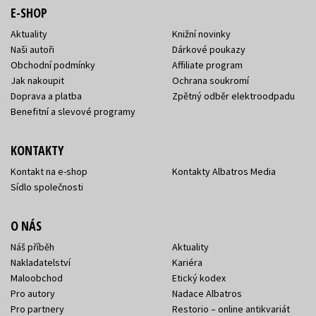
E-SHOP
Aktuality
Knižní novinky
Naši autoři
Dárkové poukazy
Obchodní podmínky
Affiliate program
Jak nakoupit
Ochrana soukromí
Doprava a platba
Zpětný odběr elektroodpadu
Benefitní a slevové programy
KONTAKTY
Kontakt na e-shop
Kontakty Albatros Media
Sídlo společnosti
O NÁS
Náš příběh
Aktuality
Nakladatelství
Kariéra
Maloobchod
Etický kodex
Pro autory
Nadace Albatros
Pro partnery
Restorio – online antikvariát