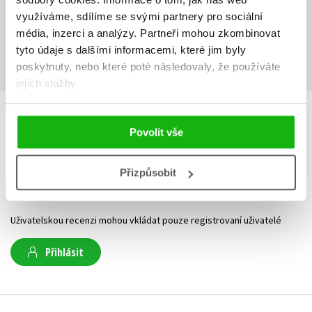
Ke stažení
využíváme, sdílíme se svými partnery pro sociální
média, inzerci a analýzy.
Partneři mohou zkombinovat
Ukázka.pdf
PDF
tyto údaje s dalšími informacemi, které jim byly
poskytnuty, nebo které poté následovaly, že používáte
jejich služby.
HODNOCENÍ ČTENÁŘŮ
Povolit vše
V současné době nejsou vytvořena žádná uživatelská hodnocení.
Přizpůsobit
Vaše hodnocení
Uživatelskou recenzi mohou vkládat pouze registrovaní uživatelé
Přihlásit