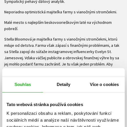
Sympatický pehavý dátový analytik.
Neporiadna optimistická majiteľka farmy s vianočnými stromčekmi.
Malé mesto s najlepším lieskovoorieškovým laté na východnom
pobreží.
Stella Bloomová je majiteľka farmy s vianočnými stromčekmi, ktorú
miluje od detstva. Farma však zápasí s finančnými problémami, a tak
sa Stella zapojí do súťaže instagramovej influencerky Evelyn St.
Jamesovej. Vďaka väčšej publicite a obrovskej finančnej výhre by sa
jej mohlo podariť farmu zachrániť. Je tu však jeden problém. Aby
farma vyzerala ako vysnívané romantické miesto na dovolenku, v
prihláške uviedla, že ju vlastní so svojím priateľom... ibaže nik taký
neexistuje.
Souhlas
Detaily
Více o cookies
Do hry tak vstupuje jej najlepší kamarát Luka Peters. Požiada ho, aby
sa na jeden týždeň zmenil na jej snúbenca. Aby mohla predstierať, že
Tato webová stránka používá cookies
je doňho zamilovaná už desať rokov. A musí sa veľmi snažiť, aby sa
neprezradila, že ho ľúbi naozaj. Bolo by také krásne, keby Luka cítil to
K personalizaci obsahu a reklam, poskytování funkcí
isté...
sociálních médií a analýze naší návštěvnosti využíváme
soubory cookies.
Informace o tom, jak náš web