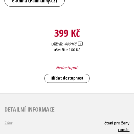
e-kniha (Palmknihy.cz)
399 Kč
499 Kč
Běžně
ušetříte 100 Kč
Nedostupné
Hlídat dostupnost
DETAILNÍ INFORMACE
Žánr
čtení pro ženy
román