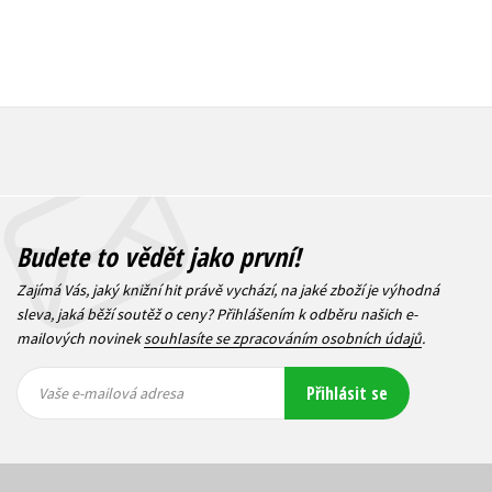
Budete to vědět jako první!
Zajímá Vás, jaký knižní hit právě vychází, na jaké zboží je výhodná
sleva, jaká běží soutěž o ceny? Přihlášením k odběru našich e-
mailových novinek
souhlasíte se zpracováním osobních údajů
.
Vaše e-
Vaše e-
Přihlásit se
mailová
mailová
Vaše e-mailová adresa
adresa
adresa