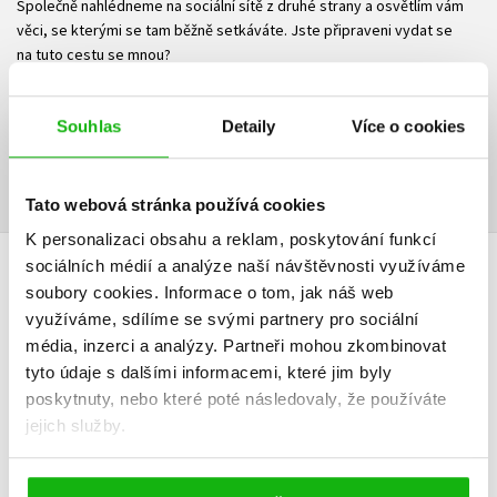
Společně nahlédneme na sociální sítě z druhé strany a osvětlím vám
věci, se kterými se tam běžně setkáváte. Jste připraveni vydat se
na tuto cestu se mnou?
Ke stažení
Souhlas
Detaily
Více o cookies
Ukázka.pdf
PDF
Tato webová stránka používá cookies
K personalizaci obsahu a reklam, poskytování funkcí
sociálních médií a analýze naší návštěvnosti využíváme
HODNOCENÍ ČTENÁŘŮ
soubory cookies.
Informace o tom, jak náš web
využíváme, sdílíme se svými partnery pro sociální
V současné době nejsou vytvořena žádná uživatelská hodnocení.
média, inzerci a analýzy.
Partneři mohou zkombinovat
tyto údaje s dalšími informacemi, které jim byly
Vaše hodnocení
poskytnuty, nebo které poté následovaly, že používáte
jejich služby.
Uživatelskou recenzi mohou vkládat pouze registrovaní uživatelé
Přihlásit