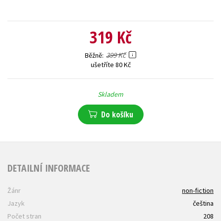
319 Kč
399 Kč
Běžně
ušetříte 80 Kč
Skladem
Do košíku
DETAILNÍ INFORMACE
Žánr
non-fiction
Jazyk
čeština
Počet stran
208