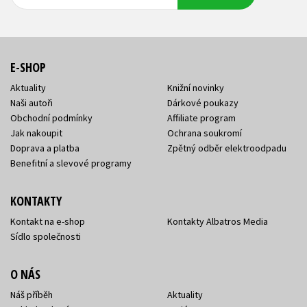
adresa
adresa
E-SHOP
Aktuality
Knižní novinky
Naši autoři
Dárkové poukazy
Obchodní podmínky
Affiliate program
Jak nakoupit
Ochrana soukromí
Doprava a platba
Zpětný odběr elektroodpadu
Benefitní a slevové programy
KONTAKTY
Kontakt na e-shop
Kontakty Albatros Media
Sídlo společnosti
O NÁS
Náš příběh
Aktuality