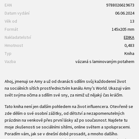
EAN
9788026619673
Datum vydání
06.06.2024
Věk od
13
Formát
145x205 mm
Nakladatelství
EDIKA
Hmotnost
0,483
Typ
Kniha
Vazba
vázaná s laminovaným potahem
Ahoj, jmenuji se Amy a už od dvanácti sdílím svůj každodenní život
na sociálních sítích prostřednictvím kanálu Amy’s World. Ukazuji vám
svět svýma očima a sdílím své sny, za nimiž už nějaký čas kráčím.
Tato kniha není jen dalším pohledem na život influencera. Otevřeně se
zde dělím o své osobní zážitky, od dětství a nezapomenutelných
prázdnin na venkově přes první lásky až po současnost. Najdete tu
moje zkušenosti se sociálními sítěmi, online světem a spolupracemi.
Poradím vám, jak se v dnešní době prosadit, a mnoho dalšího.