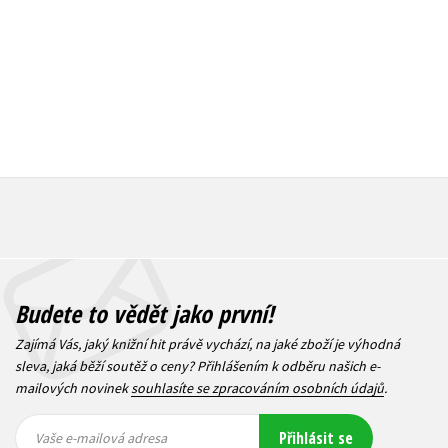
Budete to vědět jako první!
Zajímá Vás, jaký knižní hit právě vychází, na jaké zboží je výhodná
sleva, jaká běží soutěž o ceny? Přihlášením k odběru našich e-
mailových novinek
souhlasíte se zpracováním osobních údajů
.
Vaše e-
Vaše e-
Přihlásit se
mailová
mailová
Vaše e-mailová adresa