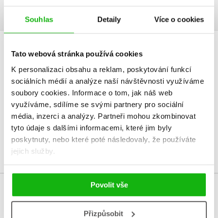
Souhlas
Detaily
Více o cookies
HODNOCENÍ ČTENÁŘŮ
Tato webová stránka používá cookies
K personalizaci obsahu a reklam, poskytování funkcí
V současné době nejsou vytvořena žádná uživatelská hodnocení.
sociálních médií a analýze naší návštěvnosti využíváme
soubory cookies.
Informace o tom, jak náš web
Vaše hodnocení
využíváme, sdílíme se svými partnery pro sociální
média, inzerci a analýzy.
Partneři mohou zkombinovat
Uživatelskou recenzi mohou vkládat pouze registrovaní uživatelé
tyto údaje s dalšími informacemi, které jim byly
poskytnuty, nebo které poté následovaly, že používáte
Přihlásit
jejich služby.
Povolit vše
MOHLO BY VÁS TAKÉ ZAJÍMAT
Přizpůsobit