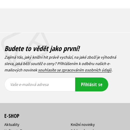
Budete to vědět jako první!
Zajímá Vás, jaký knižní hit právě vychází, na jaké zboží je výhodná
sleva, jaká běží soutěž o ceny? Přihlášením k odběru našich e-
mailových novinek
souhlasíte se zpracováním osobních údajů
.
Vaše e-
Vaše e-
Přihlásit se
mailová
mailová
Vaše e-mailová adresa
adresa
adresa
E-SHOP
Aktuality
Knižní novinky