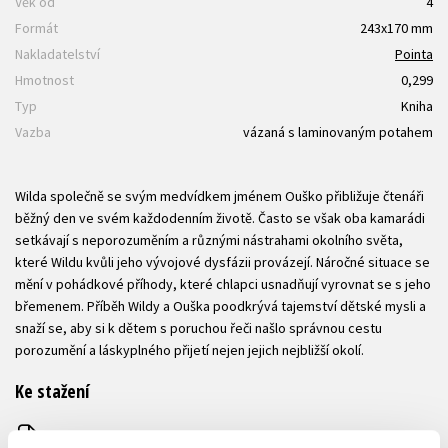
Věk od
4
Formát
243x170 mm
Nakladatelství
Pointa
Hmotnost
0,299
Typ
Kniha
Vazba
vázaná s laminovaným potahem
Wilda společně se svým medvídkem jménem Ouško přibližuje čtenáři
běžný den ve svém každodenním životě. Často se však oba kamarádi
setkávají s neporozuměním a různými nástrahami okolního světa,
které Wildu kvůli jeho vývojové dysfázii provázejí. Náročné situace se
mění v pohádkové příhody, které chlapci usnadňují vyrovnat se s jeho
břemenem. Příběh Wildy a Ouška poodkrývá tajemství dětské mysli a
snaží se, aby si k dětem s poruchou řeči našlo správnou cestu
porozumění a láskyplného přijetí nejen jejich nejbližší okolí.
Ke stažení
Ukázka.pdf
PDF