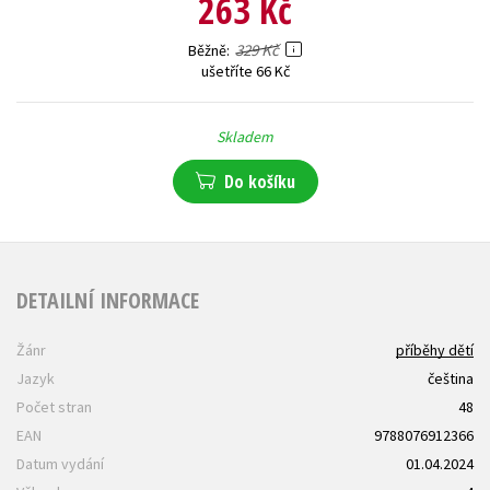
263 Kč
329 Kč
Běžně
ušetříte 66 Kč
Skladem
Do košíku
DETAILNÍ INFORMACE
Žánr
příběhy dětí
Jazyk
čeština
Počet stran
48
EAN
9788076912366
Datum vydání
01.04.2024