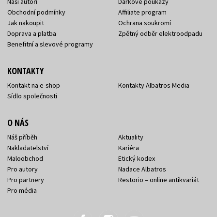
Naši autoři
Dárkové poukazy
Obchodní podmínky
Affiliate program
Jak nakoupit
Ochrana soukromí
Doprava a platba
Zpětný odběr elektroodpadu
Benefitní a slevové programy
KONTAKTY
Kontakt na e-shop
Kontakty Albatros Media
Sídlo společnosti
O NÁS
Náš příběh
Aktuality
Nakladatelství
Kariéra
Maloobchod
Etický kodex
Pro autory
Nadace Albatros
Pro partnery
Restorio – online antikvariát
Pro média