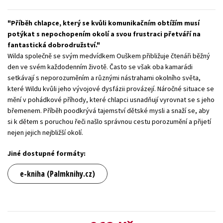
Young adult (SK)
Zahraniční literatura
Zdraví a životní styl
Příběh chlapce, který se kvůli komunikačním obtížím musí
potýkat s nepochopením okolí a svou frustraci přetváří na
Všechny tituly
fantastická dobrodružství.
Wilda společně se svým medvídkem Ouškem přibližuje čtenáři běžný
den ve svém každodenním životě. Často se však oba kamarádi
setkávají s neporozuměním a různými nástrahami okolního světa,
které Wildu kvůli jeho vývojové dysfázii provázejí. Náročné situace se
mění v pohádkové příhody, které chlapci usnadňují vyrovnat se s jeho
břemenem. Příběh poodkrývá tajemství dětské mysli a snaží se, aby
si k dětem s poruchou řeči našlo správnou cestu porozumění a přijetí
nejen jejich nejbližší okolí.
Jiné dostupné formáty:
e-kniha (Palmknihy.cz)