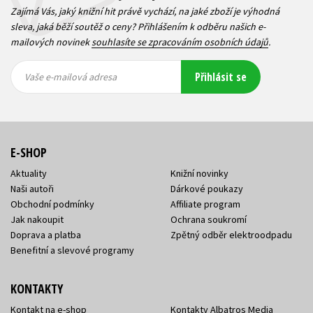
Zajímá Vás, jaký knižní hit právě vychází, na jaké zboží je výhodná
sleva, jaká běží soutěž o ceny? Přihlášením k odběru našich e-
mailových novinek
souhlasíte se zpracováním osobních údajů
.
Vaše e-
Vaše e-
Přihlásit se
mailová
mailová
Vaše e-mailová adresa
adresa
adresa
E-SHOP
Aktuality
Knižní novinky
Naši autoři
Dárkové poukazy
Obchodní podmínky
Affiliate program
Jak nakoupit
Ochrana soukromí
Doprava a platba
Zpětný odběr elektroodpadu
Benefitní a slevové programy
KONTAKTY
Kontakt na e-shop
Kontakty Albatros Media