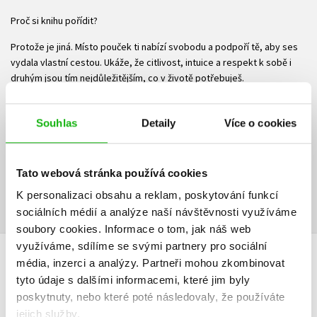
Proč si knihu pořídit?
Protože je jiná. Místo pouček ti nabízí svobodu a podpoří tě, aby ses
vydala vlastní cestou. Ukáže, že citlivost, intuice a respekt k sobě i
druhým jsou tím nejdůležitějším, co v životě potřebuješ.
Vejdi do fascinujícího světa kamenů a hravým způsobem objevuj sebe
sama.
Souhlas
Detaily
Více o cookies
Ke stažení
Tato webová stránka používá cookies
Ukázka.pdf
PDF
K personalizaci obsahu a reklam, poskytování funkcí
sociálních médií a analýze naší návštěvnosti využíváme
soubory cookies.
Informace o tom, jak náš web
využíváme, sdílíme se svými partnery pro sociální
média, inzerci a analýzy.
Partneři mohou zkombinovat
HODNOCENÍ ČTENÁŘŮ
tyto údaje s dalšími informacemi, které jim byly
poskytnuty, nebo které poté následovaly, že používáte
V současné době nejsou vytvořena žádná uživatelská hodnocení.
jejich služby.