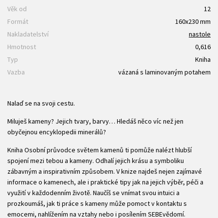
Věk od
12
Formát
160x230 mm
Nakladatelství
nastole
Hmotnost
0,616
Typ
Kniha
Vazba
vázaná s laminovaným potahem
Nalaď se na svoji cestu.
Miluješ kameny? Jejich tvary, barvy… Hledáš něco víc než jen
obyčejnou encyklopedii minerálů?
Kniha Osobní průvodce světem kamenů ti pomůže nalézt hlubší
spojení mezi tebou a kameny. Odhalí jejich krásu a symboliku
zábavným a inspirativním způsobem. V knize najdeš nejen zajímavé
informace o kamenech, ale i praktické tipy jak na jejich výběr, péči a
využití v každodenním životě. Naučíš se vnímat svou intuici a
prozkoumáš, jak ti práce s kameny může pomoct v kontaktu s
emocemi, nahlížením na vztahy nebo i posílením SEBEvědomí.