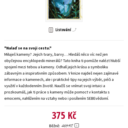
Young adult (SK)
Zahraniční literatura
Zdraví a životní styl
Všechny tituly
Listování
Nalaď se na svoji cestu.
Miluješ kameny? Jejich tvary, barvy… Hledáš něco víc než jen
obyčejnou encyklopedii minerálů? Tato kniha ti pomůže nalézt hlubší
spojení mezi tebou a kameny. Odhalí jejich krásu a symboliku
zábavným a inspirativním způsobem. V knize najdeš nejen zajímavé
informace o kamenech, ale i praktické tipy na jejich výběr, péči a
využití v každodenním životě. Naučíš se vnímat svoji intuici a
prozkoumáš, jak ti práce s kameny může pomoct v kontaktu s
emocemi, nahlížením na vztahy nebo i posílením SEBEvědomí.
375 Kč
469 Kč
Běžně