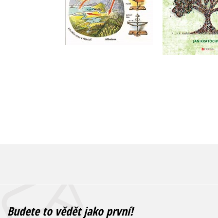
Do košík
Do košíku
319 Kč
3
279 Kč
349 Kč
Budete to vědět jako první!