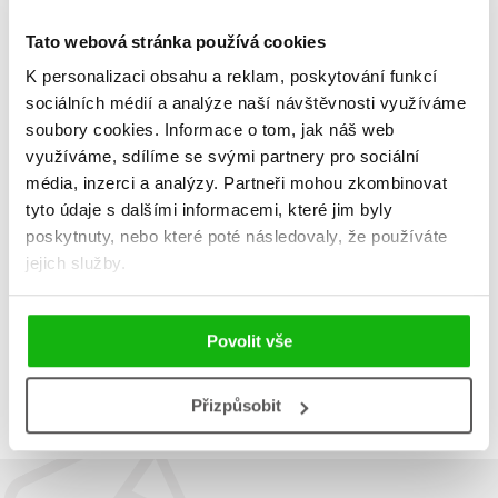
Tato webová stránka používá cookies
K personalizaci obsahu a reklam, poskytování funkcí
sociálních médií a analýze naší návštěvnosti využíváme
soubory cookies.
Informace o tom, jak náš web
Potrapte svou hlavu
využíváme, sdílíme se svými partnery pro sociální
Dagmar Jandová
média, inzerci a analýzy.
Partneři mohou zkombinovat
279 Kč
349 Kč
tyto údaje s dalšími informacemi, které jim byly
Do košíku
poskytnuty, nebo které poté následovaly, že používáte
jejich služby.
Povolit vše
Zobrazuji 1 až 1 z celkem 1 záznamů
Zobraz záznamů
Předchozí
1
Další
Přizpůsobit