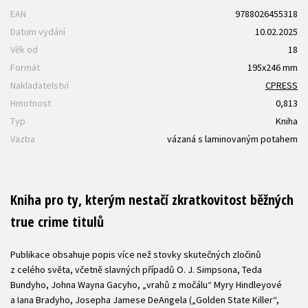
EAN
9788026455318
Datum vydání
10.02.2025
Věk od
18
Formát
195x246 mm
Nakladatelství
CPRESS
Hmotnost
0,813
Typ
Kniha
Vazba
vázaná s laminovaným potahem
Kniha pro ty, kterým nestačí zkratkovitost běžných
true crime titulů
Publikace obsahuje popis více než stovky skutečných zločinů
z celého světa, včetně slavných případů O. J. Simpsona, Teda
Bundyho, Johna Wayna Gacyho, „vrahů z močálu“ Myry Hindleyové
a Iana Bradyho, Josepha Jamese DeAngela („Golden State Killer“,