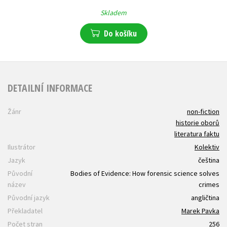
Skladem
Do košíku
DETAILNÍ INFORMACE
Žánr
non-fiction
historie oborů
literatura faktu
Ilustrátor
Kolektiv
Jazyk
čeština
Původní
Bodies of Evidence: How forensic science solves
název
crimes
Původní jazyk
angličtina
Překladatel
Marek Pavka
Počet stran
256