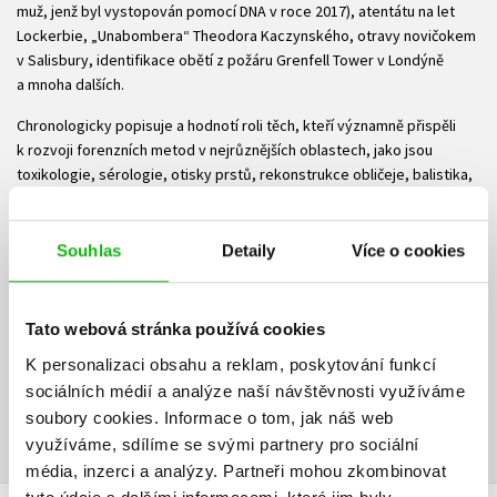
muž, jenž byl vystopován pomocí DNA v roce 2017), atentátu na let
Lockerbie, „Unabombera“ Theodora Kaczynského, otravy novičokem
v Salisbury, identifikace obětí z požáru Grenfell Tower v Londýně
a mnoha dalších.
Chronologicky popisuje a hodnotí roli těch, kteří významně přispěli
k rozvoji forenzních metod v nejrůznějších oblastech, jako jsou
toxikologie, sérologie, otisky prstů, rekonstrukce obličeje, balistika,
psychologický profil pachatelů nebo třeba DNA profilování.
Obsahuje na 200 fotografií, z nichž mnohé nabízejí vzácný a současně
Souhlas
Detaily
Více o cookies
fascinující pohled do policejních spisů a moderních forenzních
technik.
Tato webová stránka používá cookies
Ke stažení
K personalizaci obsahu a reklam, poskytování funkcí
sociálních médií a analýze naší návštěvnosti využíváme
Ukázka.pdf
PDF
soubory cookies.
Informace o tom, jak náš web
využíváme, sdílíme se svými partnery pro sociální
média, inzerci a analýzy.
Partneři mohou zkombinovat