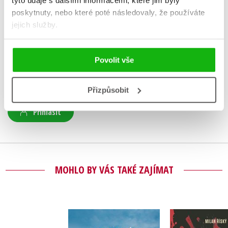
tyto údaje s dalšími informacemi, které jim byly
poskytnuty, nebo které poté následovaly, že používáte
HODNOCENÍ ČTENÁŘŮ
jejich služby.
V současné době nejsou vytvořena žádná uživatelská hodnocení.
Povolit vše
Vaše hodnocení
Uživatelskou recenzi mohou vkládat pouze registrovaní uživatelé
Přizpůsobit
Přihlásit
MOHLO BY VÁS TAKÉ ZAJÍMAT
Kuchaři 