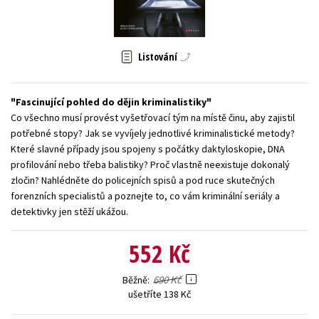
Young adult (SK)
Zahraniční literatura
Zdraví a životní styl
Všechny tituly
Listování
Fascinující pohled do dějin kriminalistiky
Co všechno musí provést vyšetřovací tým na místě činu, aby zajistil
potřebné stopy? Jak se vyvíjely jednotlivé kriminalistické metody?
Které slavné případy jsou spojeny s počátky daktyloskopie, DNA
profilování nebo třeba balistiky? Proč vlastně neexistuje dokonalý
zločin? Nahlédněte do policejních spisů a pod ruce skutečných
forenzních specialistů a poznejte to, co vám kriminální seriály a
detektivky jen stěží ukážou.
552 Kč
690 Kč
Běžně
ušetříte 138 Kč