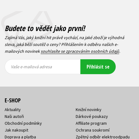
Budete to vědět jako první!
Zajímá Vás, jaký knižní hit právě vychází, na jaké zboží je výhodná
sleva, jaká běží soutěž o ceny? Přihlášením k odběru našich e-
mailových novinek
souhlasíte se zpracováním osobních údajů
.
Vaše e-
Vaše e-
Přihlásit se
mailová
mailová
Vaše e-mailová adresa
adresa
adresa
E-SHOP
Aktuality
Knižní novinky
Naši autoři
Dárkové poukazy
Obchodní podmínky
Affiliate program
Jak nakoupit
Ochrana soukromí
Doprava a platba
Zpětný odběr elektroodpadu