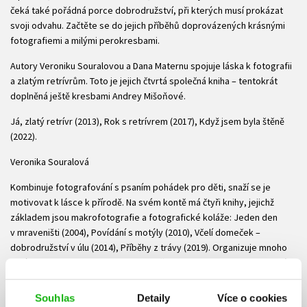
čeká také pořádná porce dobrodružství, při kterých musí prokázat
svoji odvahu. Začtěte se do jejich příběhů doprovázených krásnými
fotografiemi a milými perokresbami.
Autory Veroniku Souralovou a Dana Maternu spojuje láska k fotografii
a zlatým retrívrům. Toto je jejich čtvrtá společná kniha – tentokrát
doplněná ještě kresbami Andrey Mišoňové.
Já, zlatý retrívr (2013), Rok s retrívrem (2017), Když jsem byla štěně
(2022).
Veronika Souralová
Kombinuje fotografování s psaním pohádek pro děti, snaží se je
motivovat k lásce k přírodě. Na svém kontě má čtyři knihy, jejichž
základem jsou makrofotografie a fotografické koláže: Jeden den
v mraveništi (2004), Povídání s motýly (2010), Včelí domeček –
dobrodružství v úlu (2014), Příběhy z trávy (2019). Organizuje mnoho
akcí v oblasti fotografie, vede společnost Czech Photo o.p.s., která
stojí za renomovanou soutěží Czech Press Photo. Je
spoluzakladatelkou soutěže Czech Nature Photo pro české
Souhlas
Detaily
Více o cookies