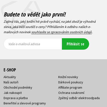
Budete to vědět jako první!
Zajímá Vás, jaký knižní hit právě vychází, na jaké zboží je výhodná
sleva, jaká běží soutěž o ceny? Přihlášením k odběru našich e-
mailových novinek
souhlasíte se zpracováním osobních údajů
.
Vaše e-
Vaše e-
Přihlásit se
mailová
mailová
Vaše e-mailová adresa
adresa
adresa
E-SHOP
Aktuality
Knižní novinky
Naši autoři
Dárkové poukazy
Obchodní podmínky
Affiliate program
Jak nakoupit
Ochrana soukromí
Doprava a platba
Zpětný odběr elektroodpadu
Benefitní a slevové programy