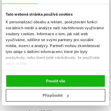
a slovenské fotografy přírody.
Dan Materna
Tato webová stránka používá cookies
Téměř tři desetiletí fotografoval především reportáže, přinášel
K personalizaci obsahu a reklam, poskytování funkcí
obrazové zpravodajství nejen z České republiky, ale i z významných
sociálních médií a analýze naší návštěvnosti využíváme
událostí ve světě. Je držitelem řady ocenění v soutěži Czech Press
soubory cookies.
Informace o tom, jak náš web
Photo, včetně Fotografie roku. Od března 2021 pracuje
využíváme, sdílíme se svými partnery pro sociální
ve společnosti Czech Photo na pozici manažera projektu Czech Press
Photo. Dlouhodobě se věnuje fotografování volně žijících zvířat. Knihy:
média, inzerci a analýzy.
Partneři mohou zkombinovat
Tajemství českého lesa (2009) a Česko z letadla (2015). Každodenně
tyto údaje s dalšími informacemi, které jim byly
fotografuje své psy, zlaté retrívry.
poskytnuty, nebo které poté následovaly, že používáte
jejich služby.
Ke stažení
Povolit vše
Ukázka.pdf
PDF
Přizpůsobit