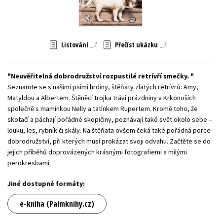
Young adult (SK)
Zahraniční literatura
Zdraví a životní styl
Všechny tituly
Listování
Přečíst ukázku
Neuvěřitelná dobrodružství rozpustilé retrívří smečky.
Seznamte se s našimi psími hrdiny, štěňaty zlatých retrívrů: Amy,
Matyldou a Albertem. Štěněcí trojka tráví prázdniny v Krkonoších
společně s maminkou Nelly a tatínkem Rupertem. Kromě toho, že
skotačí a páchají pořádné skopičiny, poznávají také svět okolo sebe –
louku, les, rybník či skály. Na štěňata ovšem čeká také pořádná porce
dobrodružství, při kterých musí prokázat svoji odvahu. Začtěte se do
jejich příběhů doprovázených krásnými fotografiemi a milými
perokresbami.
Jiné dostupné formáty:
e-kniha (Palmknihy.cz)