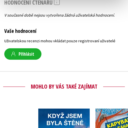
HODNOCENÍ ČTENÁŘŮ
V současné době nejsou vytvořena žádná uživatelská hodnocení.
Vaše hodnocení
Uživatelskou recenzi mohou vkládat pouze registrovaní uživatelé
Přihlásit
MOHLO BY VÁS TAKÉ ZAJÍMAT
Kapybary
Když jsem byla štěně
záha
,
Dan Materna