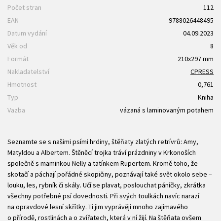
Počet stran
112
EAN
9788026448495
Datum vydání
04.09.2023
Věk od
8
Formát
210x297 mm
Nakladatelství
CPRESS
Hmotnost
0,761
Typ
Kniha
Vazba
vázaná s laminovaným potahem
Seznamte se s našimi psími hrdiny, štěňaty zlatých retrívrů: Amy,
Matyldou a Albertem. Štěněcí trojka tráví prázdniny v Krkonoších
společně s maminkou Nelly a tatínkem Rupertem. Kromě toho, že
skotačí a páchají pořádné skopičiny, poznávají také svět okolo sebe –
louku, les, rybník či skály. Učí se plavat, poslouchat páníčky, zkrátka
všechny potřebné psí dovednosti. Při svých toulkách navíc narazí
na opravdové lesní skřítky. Ti jim vyprávějí mnoho zajímavého
o přírodě, rostlinách a o zvířatech, která v ní žijí. Na štěňata ovšem