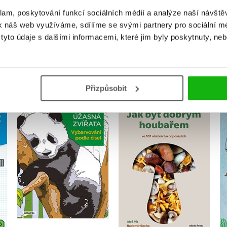
klam, poskytování funkcí sociálních médií a analýze naší návšt
k náš web využíváme, sdílíme se svými partnery pro sociální méd
yto údaje s dalšími informacemi, které jim byly poskytnuty, neb
MOHLO BY VÁS TAKÉ ZAJÍMAT
Přizpůsobit
Vybarvování podle
Jak být dobrým
čísel: Úžasná zvířata
houbařem
r
Kolektiv
Aleš Vít
,
Radomír Socha
Do košíku
Do košíku