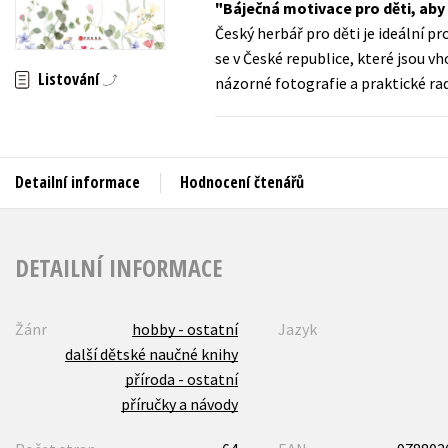
Báječná motivace pro děti, aby 
Auto - moto
Český herbář pro děti je ideální p
Jazyky
Beletrie pro děti
se v České republice, které jsou v
Kalendáře
Listování
názorné fotografie a praktické rady,
Beletrie pro dospělé
Kariéra a osobní rozvoj
Byznys a ekonomie
Komiks
Detailní informace
Hodnocení čtenářů
V
DETAILNÍ INFORMACE
Žánr
hobby - ostatní
Jazyk
další dětské naučné knihy
příroda - ostatní
příručky a návody