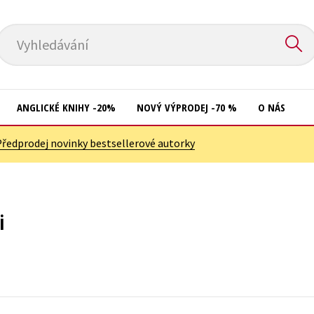
Vyhledávání
ANGLICKÉ KNIHY -20%
NOVÝ VÝPRODEJ -70 %
O NÁS
Předprodej novinky bestsellerové autorky
Přírodní vědy
Křížovky
Společnost, politika
Kuchařky
Technika a věda
New Adult
i
Učebnice
Ostatní
Umění a kultura
Počítače
Výchova a pedagogika
Poezie
Young adult