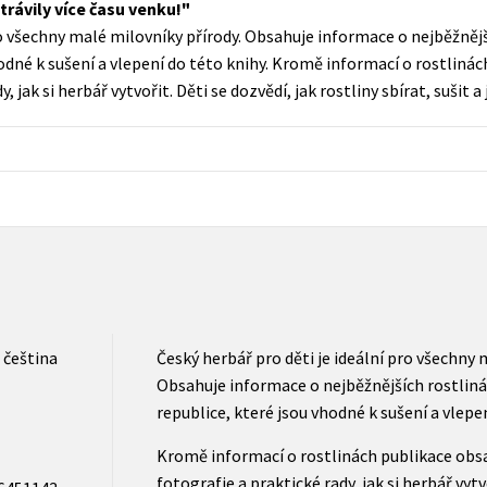
trávily více času venku!
Populárně - naučná pro dospělé
ro všechny malé milovníky přírody. Obsahuje informace o nejběžnějš
Young adult (SK)
Populárně - naučné pro děti
hodné k sušení a vlepení do této knihy. Kromě informací o rostliná
Zahraniční literatura
 jak si herbář vytvořit. Děti se dozvědí, jak rostliny sbírat, sušit a 
Předškoláci
Zdraví a životní styl
Příroda a zahrada
šechny tituly
čeština
Český herbář pro děti je ideální pro všechny 
Obsahuje informace o nejběžnějších rostlinác
republice, které jsou vhodné k sušení a vlepen
Kromě informací o rostlinách publikace obs
fotografie a praktické rady, jak si herbář vytv