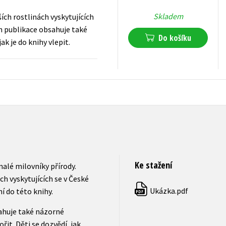
Skladem
ích rostlinách vyskytujících
ch publikace obsahuje také
Do košíku
jak je do knihy vlepit.
239
Kč
s DPH
Ke stažení
malé milovníky přírody.
h vyskytujících se v České
Ukázka.pdf
í do této knihy.
PDF
ahuje také názorné
ořit. Děti se dozvědí, jak