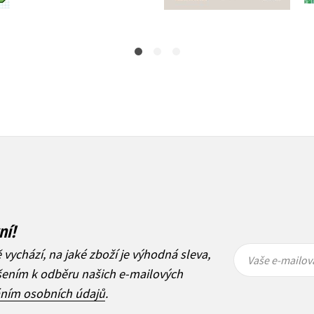
239 Kč
359 Kč
299 Kč
449 Kč
ní!
Vaše e-
Vaše e-
ě vychází, na jaké zboží je výhodná sleva,
mailová
mailová
Vaše e-mailov
adresa
adresa
ášením k odběru našich e-mailových
áním osobních údajů
.