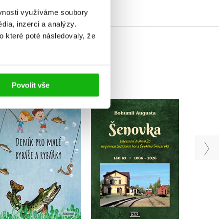
ěvnosti využíváme soubory
ia, inzerci a analýzy.
o které poté následovaly, že
Povolit vše
Deník pro malé rybáře
Šenovka
Zá
a rybářky
Bohumil Augusta
Jakub 
Michaela Hrušková
Do košíku
Do košíku
640 Kč
263 Kč
800 Kč
329 Kč