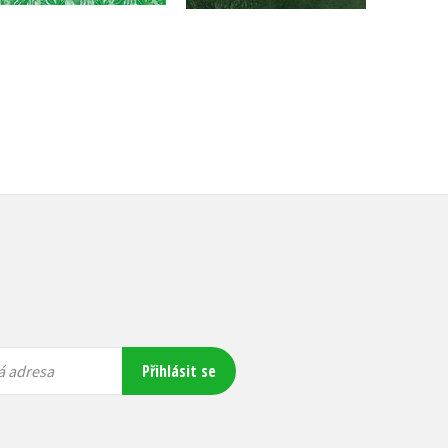
Přihlásit se
á adresa