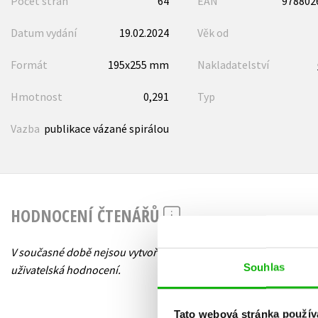
Počet stran
64
EAN
978802
Datum vydání
19.02.2024
Věk od
Formát
195x255 mm
Nakladatelství
Hmotnost
0,291
Typ
Vazba
publikace vázané spirálou
HODNOCENÍ ČTENÁŘŮ
V současné době nejsou vytvořena žádná
Souhlas
uživatelská hodnocení.
Tato webová stránka použív