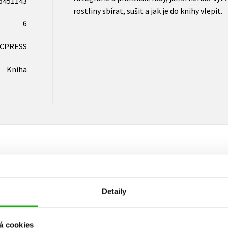
6451143
rostliny sbírat, sušit a jak je do knihy vlepit.
6
CPRESS
Kniha
Vaše hodnocení
Detaily
Uživatelskou recenzi mohou vkládat pouze registrovaní uživat
Přihlásit
á cookies