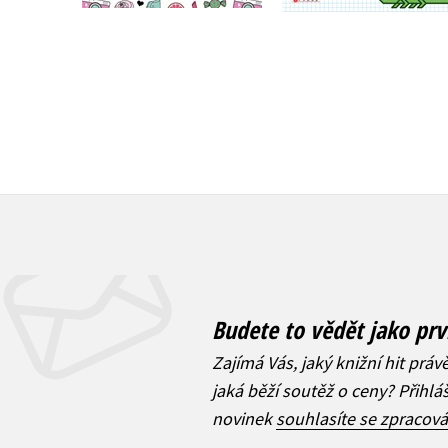
239 Kč
299 Kč
Budete to vědět jako prv
Zajímá Vás, jaký knižní hit práv
jaká běží soutěž o ceny? Přihl
novinek
souhlasíte se zpracov