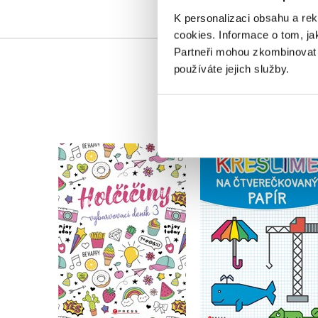
K personalizaci obsahu a re
cookies.
Informace o tom, ja
Partneři mohou zkombinovat t
používáte jejich služby.
Holčičiny - Vybarvovací
Kreslíme na
deník 3
čtverečkovaný papí
Věra Mleczková
Věra Mleczková
Do košíku
Do košíku
183 Kč
229 Kč