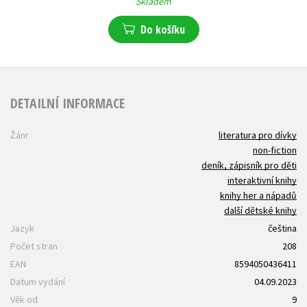
Skladem
Do košíku
DETAILNÍ INFORMACE
Žánr
literatura pro dívky
non-fiction
deník, zápisník pro děti
interaktivní knihy
knihy her a nápadů
další dětské knihy
Jazyk
čeština
Počet stran
208
EAN
8594050436411
Datum vydání
04.09.2023
Věk od
9