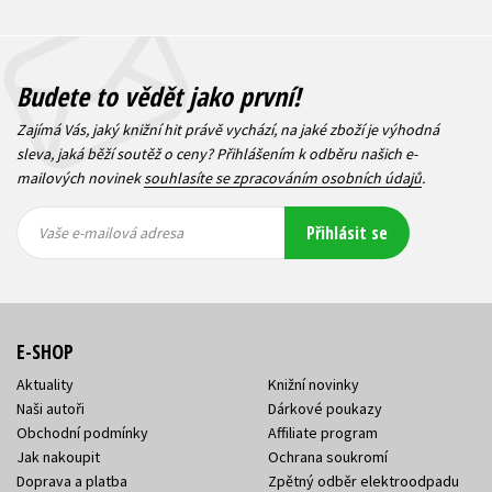
Budete to vědět jako první!
Zajímá Vás, jaký knižní hit právě vychází, na jaké zboží je výhodná
sleva, jaká běží soutěž o ceny? Přihlášením k odběru našich e-
mailových novinek
souhlasíte se zpracováním osobních údajů
.
Vaše e-
Vaše e-
Přihlásit se
mailová
mailová
Vaše e-mailová adresa
adresa
adresa
E-SHOP
Aktuality
Knižní novinky
Naši autoři
Dárkové poukazy
Obchodní podmínky
Affiliate program
Jak nakoupit
Ochrana soukromí
Doprava a platba
Zpětný odběr elektroodpadu