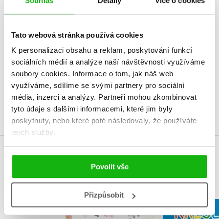
Souhlas
Detaily
Více o cookies
HODNOCENÍ ČTENÁŘŮ
Tato webová stránka používá cookies
V současné době nejsou vytvořena žádná uživatelská hodnocení.
K personalizaci obsahu a reklam, poskytování funkcí
sociálních médií a analýze naší návštěvnosti využíváme
Vaše hodnocení
soubory cookies.
Informace o tom, jak náš web
Uživatelskou recenzi mohou vkládat pouze registrovaní uživatelé
využíváme, sdílíme se svými partnery pro sociální
média, inzerci a analýzy.
Partneři mohou zkombinovat
Přihlásit
tyto údaje s dalšími informacemi, které jim byly
poskytnuty, nebo které poté následovaly, že používáte
jejich služby.
MOHLO BY VÁS TAKÉ ZAJÍMAT
Povolit vše
Přizpůsobit
Český herbář pro
Kreslím