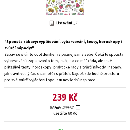
Young adult (SK)
Zahraniční literatura
Zdraví a životní styl
Všechny tituly
Listování
Spousta zábavy: vyplňování, vybarvování, testy, horoskopy i
tvůrčí nápady!
Zabav se s tímto cool deníkem a poznej sama sebe. Čeká tě spousta
vybarvování i zapisování o tom, jaká jsi a co máš ráda, ale také
přitažlivé testy, horoskopy, praktické rady a tvůrčí návody i nápady,
jak trávit volný čas o samotě i s přáteli. Najdeš zde hodně prostoru
pro své tvůrčí vyjádření i spoustu nevšední inspirace.
239 Kč
299 Kč
Běžně
ušetříte 60 Kč