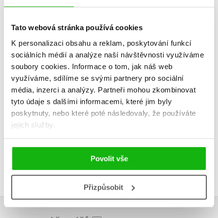
Pracovní
předškoláka 4
předškol
Ivana Novotná
Ivana No
Tato webová stránka používá cookies
K personalizaci obsahu a reklam, poskytování funkcí
sociálních médií a analýze naší návštěvnosti využíváme
soubory cookies.
Informace o tom, jak náš web
využíváme, sdílíme se svými partnery pro sociální
Do košík
média, inzerci a analýzy.
Partneři mohou zkombinovat
Do košíku
tyto údaje s dalšími informacemi, které jim byly
159 Kč
1
159 Kč
199 Kč
poskytnuty, nebo které poté následovaly, že používáte
jejich služby.
Povolit vše
Přizpůsobit