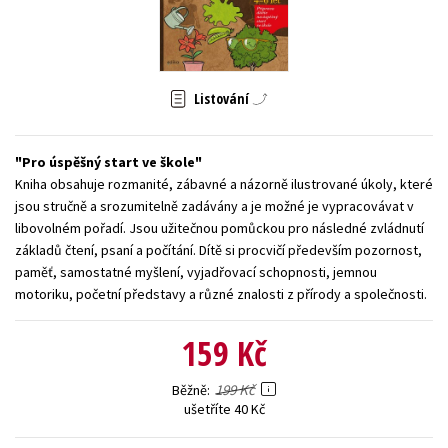
Young adult (SK)
Zahraniční literatura
Zdraví a životní styl
Všechny tituly
Listování
Pro úspěšný start ve škole
Kniha obsahuje rozmanité, zábavné a názorně ilustrované úkoly, které
jsou stručně a srozumitelně zadávány a je možné je vypracovávat v
libovolném pořadí. Jsou užitečnou pomůckou pro následné zvládnutí
základů čtení, psaní a počítání. Dítě si procvičí především pozornost,
paměť, samostatné myšlení, vyjadřovací schopnosti, jemnou
motoriku, početní představy a různé znalosti z přírody a společnosti.
159 Kč
199 Kč
Běžně
ušetříte 40 Kč