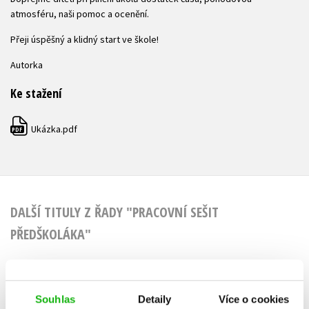
atmosféru, naši pomoc a ocenění.
Přeji úspěšný a klidný start ve škole!
Autorka
Ke stažení
Ukázka.pdf
PDF
DALŠÍ TITULY Z ŘADY "PRACOVNÍ SEŠIT
PŘEDŠKOLÁKA"
Souhlas
Detaily
Více o cookies
Pracovní sešit