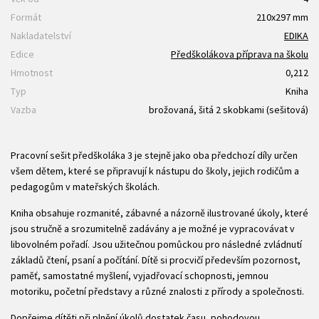
Formát
210x297 mm
Nakladatelství
EDIKA
Edice
Předškolákova příprava na školu
Hmotnost
0,212
Typ
Kniha
Vazba
brožovaná, šitá 2 skobkami (sešitová)
Pracovní sešit předškoláka 3 je stejně jako oba předchozí díly určen
všem dětem, které se připravují k nástupu do školy, jejich rodičům a
pedagogům v mateřských školách.
Kniha obsahuje rozmanité, zábavné a názorně ilustrované úkoly, které
jsou stručně a srozumitelně zadávány a je možné je vypracovávat v
libovolném pořadí. Jsou užitečnou pomůckou pro následné zvládnutí
základů čtení, psaní a počítání. Dítě si procvičí především pozornost,
paměť, samostatné myšlení, vyjadřovací schopnosti, jemnou
motoriku, početní představy a různé znalosti z přírody a společnosti.
Dopřejme dítěti při plnění úkolů dostatek času, pohodovou