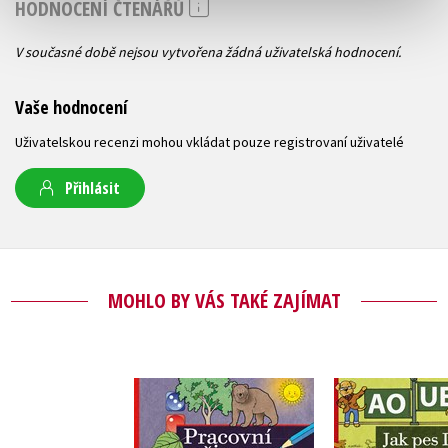
HODNOCENÍ ČTENÁŘŮ
V současné době nejsou vytvořena žádná uživatelská hodnocení.
Vaše hodnocení
Uživatelskou recenzi mohou vkládat pouze registrovaní uživatelé
Přihlásit
MOHLO BY VÁS TAKÉ ZAJÍMAT
Pracovní sešit
Jak pes Log
předškoláka 4
děti ml