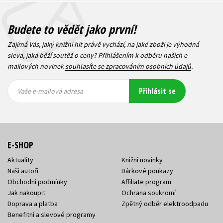
Budete to vědět jako první!
Zajímá Vás, jaký knižní hit právě vychází, na jaké zboží je výhodná
sleva, jaká běží soutěž o ceny? Přihlášením k odběru našich e-
mailových novinek
souhlasíte se zpracováním osobních údajů
.
Vaše e-
Vaše e-
Přihlásit se
mailová
mailová
Vaše e-mailová adresa
adresa
adresa
E-SHOP
Aktuality
Knižní novinky
Naši autoři
Dárkové poukazy
Obchodní podmínky
Affiliate program
Jak nakoupit
Ochrana soukromí
Doprava a platba
Zpětný odběr elektroodpadu
Benefitní a slevové programy