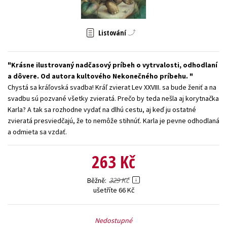
Young adult (SK)
Zahraniční literatura
Zdraví a životní styl
Listování
Všechny tituly
Krásne ilustrovaný nadčasový príbeh o vytrvalosti, odhodlaní
a dôvere. Od autora kultového Nekonečného príbehu.
Chystá sa kráľovská svadba! Kráľ zvierat Lev XXVIII. sa bude ženiť a na
svadbu sú pozvané všetky zvieratá. Prečo by teda nešla aj korytnačka
Karla? A tak sa rozhodne vydať na dlhú cestu, aj keď ju ostatné
zvieratá presviedčajú, že to nemôže stihnúť. Karla je pevne odhodlaná
a odmieta sa vzdať.
263 Kč
329 Kč
Běžně
ušetříte 66 Kč
Nedostupné