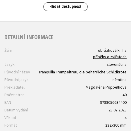
Hlídat dostupnost
DETAILNÍ INFORMACE
Žánr
obrázková kniha
příběhy o zvířatech
Jazyk
slovenština
Původní název
Tranquilla Trampeltreu, die beharrliche Schildkröte
Původní jazyk
němčina
Překladatel
Magdaléna Poppelková
Počet stran
40
EAN
9788056634400
Datum vydání
28.07.2023
Věk od
4
Formát
232x300 mm