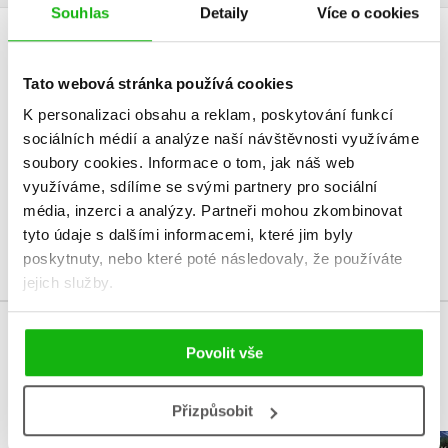
Souhlas
Detaily
Více o cookies
HODNOCENÍ ČTENÁŘŮ
Tato webová stránka používá cookies
V současné době nejsou vytvořena žádná uživatelská hodnocení.
K personalizaci obsahu a reklam, poskytování funkcí
sociálních médií a analýze naší návštěvnosti využíváme
Vaše hodnocení
soubory cookies.
Informace o tom, jak náš web
využíváme, sdílíme se svými partnery pro sociální
Uživatelskou recenzi mohou vkládat pouze registrovaní uživatelé
média, inzerci a analýzy.
Partneři mohou zkombinovat
tyto údaje s dalšími informacemi, které jim byly
Přihlásit
poskytnuty, nebo které poté následovaly, že používáte
jejich služby.
MOHLO BY VÁS TAKÉ ZAJÍMAT
Povolit vše
Přizpůsobit