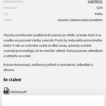
Nakladatelství
ALBATROS
Hmotnost
0,54
Typ
Kniha
Vazba
vázaná s laminovaným potahem
Chystá sa kráľovská svadba! Kráľ zvierat Lev XXVIII. sa bude ženiť a na
svadbu sú pozvané všetky zvieratá. Prečo by teda nešla aj korytnačka
Karla? A tak sa rozhodne vydať na dlhú cestu, aj keď ju ostatné
zvieratá presviedčajú, že to nemôže stihnúť. Karla je pevne odhodlaná
a odmieta sa vzdať.
Krásne ilustrovaný, nadčasový príbeh o vytrvalosti, odhodlaní a
dôvere.
Ke stažení
Ukázka.pdf
PDF