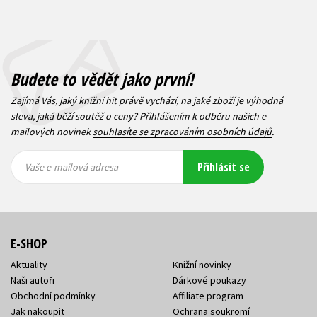
Budete to vědět jako první!
Zajímá Vás, jaký knižní hit právě vychází, na jaké zboží je výhodná
sleva, jaká běží soutěž o ceny? Přihlášením k odběru našich e-
mailových novinek
souhlasíte se zpracováním osobních údajů
.
Vaše e-
Vaše e-
Přihlásit se
mailová
mailová
Vaše e-mailová adresa
adresa
adresa
E-SHOP
Aktuality
Knižní novinky
Naši autoři
Dárkové poukazy
Obchodní podmínky
Affiliate program
Jak nakoupit
Ochrana soukromí