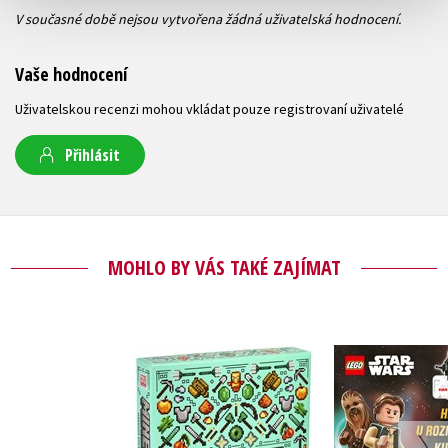
V současné době nejsou vytvořena žádná uživatelská hodnocení.
Vaše hodnocení
Uživatelskou recenzi mohou vkládat pouze registrovaní uživatelé
Přihlásit
MOHLO BY VÁS TAKÉ ZAJÍMAT
LEGO® Sta
Minecraft - Dárková
Han Solo a 
kolekce pro přežití
akc
Kolektiv
Kolekt