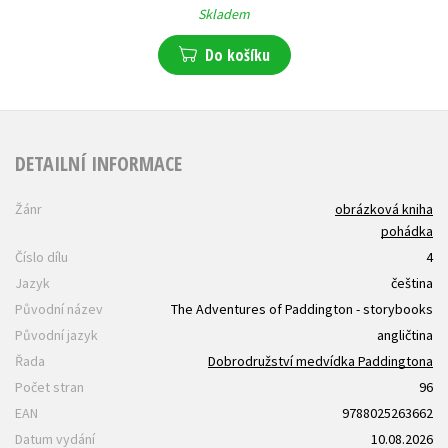
Skladem
Do košíku
DETAILNÍ INFORMACE
Žánr
obrázková kniha
pohádka
Číslo dílu
4
Jazyk
čeština
Původní název
The Adventures of Paddington - storybooks
Původní jazyk
angličtina
Řada
Dobrodružství medvídka Paddingtona
Počet stran
96
EAN
9788025263662
Datum vydání
10.08.2026