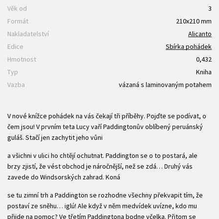
Věk od
3
Formát
210x210 mm
Nakladatelství
Alicanto
Edice
Sbírka pohádek
Hmotnost
0,432
Typ
Kniha
Vazba
vázaná s laminovaným potahem
V nové knížce pohádek na vás čekají tři příběhy. Pojďte se podívat, o
čem jsou! V prvním teta Lucy vaří Paddingtonův oblíbený peruánský
guláš. Stačí jen zachytit jeho vůni
a všichni v ulici ho chtějí ochutnat. Paddington se o to postará, ale
brzy zjistí, že vést obchod je náročnější, než se zdá… Druhý vás
zavede do Windsorských zahrad. Koná
se tu zimní trh a Paddington se rozhodne všechny překvapit tím, že
postaví ze sněhu… iglú! Ale když v něm medvídek uvízne, kdo mu
přijde na pomoc? Ve třetím Paddingtona bodne včelka. Přitom se