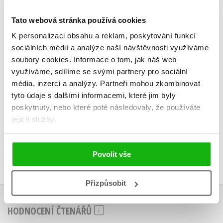
Paddingtona - Ahoj,
Paddingtona
já jsem Paddington!
Kolektiv
knížka p
Kolekt
Tato webová stránka používá cookies
K personalizaci obsahu a reklam, poskytování funkcí
sociálních médií a analýze naší návštěvnosti využíváme
soubory cookies.
Informace o tom, jak náš web
využíváme, sdílíme se svými partnery pro sociální
Do košíku
Do košík
média, inzerci a analýzy.
Partneři mohou zkombinovat
tyto údaje s dalšími informacemi, které jim byly
239 Kč
215 Kč
299 Kč
2
poskytnuty, nebo které poté následovaly, že používáte
jejich služby.
Povolit vše
Přizpůsobit
HODNOCENÍ ČTENÁŘŮ