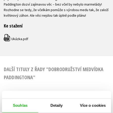
Paddington dozví zajímavou věc – bez včel by nebylo marmelády!
Rozhodne se tedy, že včelkám pomůže s výrobou medu tak, že založí
květinový záhon. Ale věci nejdou tak úplně podle plánu!
Ke stažení
Ukázka.pdf
PDF
DALŠÍ TITULY Z ŘADY "DOBRODRUŽSTVÍ MEDVÍDKA
PADDINGTONA"
Dobrodružství
Dobrodru
Souhlas
Detaily
Více o cookies
medvídka
medví