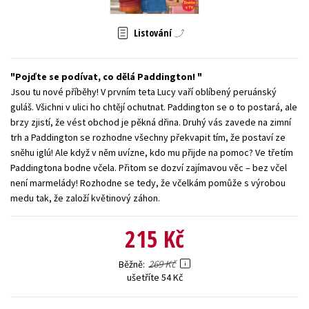
Young adult (SK)
Zahraniční literatura
Zdraví a životní styl
Listování
Všechny tituly
Pojďte se podívat, co dělá Paddington!
Jsou tu nové příběhy! V prvním teta Lucy vaří oblíbený peruánský
guláš. Všichni v ulici ho chtějí ochutnat. Paddington se o to postará, ale
brzy zjistí, že vést obchod je pěkná dřina. Druhý vás zavede na zimní
trh a Paddington se rozhodne všechny překvapit tím, že postaví ze
sněhu iglú! Ale když v něm uvízne, kdo mu přijde na pomoc? Ve třetím
Paddingtona bodne včela. Přitom se dozví zajímavou věc – bez včel
není marmelády! Rozhodne se tedy, že včelkám pomůže s výrobou
medu tak, že založí květinový záhon.
215 Kč
269 Kč
Běžně
ušetříte 54 Kč