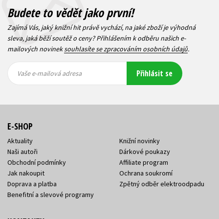
Budete to vědět jako první!
Zajímá Vás, jaký knižní hit právě vychází, na jaké zboží je výhodná
sleva, jaká běží soutěž o ceny? Přihlášením k odběru našich e-
mailových novinek
souhlasíte se zpracováním osobních údajů
.
Vaše e-
Vaše e-
Přihlásit se
mailová
mailová
Vaše e-mailová adresa
adresa
adresa
E-SHOP
Aktuality
Knižní novinky
Naši autoři
Dárkové poukazy
Obchodní podmínky
Affiliate program
Jak nakoupit
Ochrana soukromí
Doprava a platba
Zpětný odběr elektroodpadu
Benefitní a slevové programy