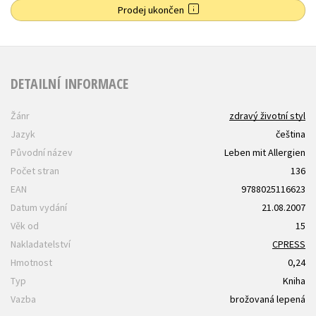
Prodej ukončen
DETAILNÍ INFORMACE
Žánr
zdravý životní styl
Jazyk
čeština
Původní název
Leben mit Allergien
Počet stran
136
EAN
9788025116623
Datum vydání
21.08.2007
Věk od
15
Nakladatelství
CPRESS
Hmotnost
0,24
Typ
Kniha
Vazba
brožovaná lepená