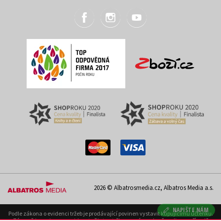
2026 © Albatrosmedia.cz, Albatros Media a.s.
NAPIŠTE NÁM
Podle zákona o evidenci tržeb je prodávající povinen vystavit kupujícímu účtenku.
Zároveň je povinen zaevidovat přijatou tržbu u správce daně on-line; v případě