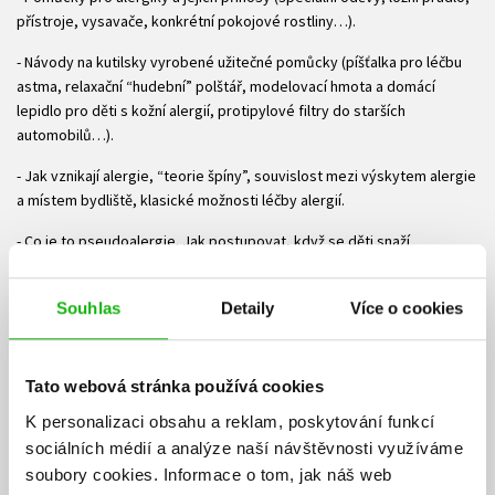
přístroje, vysavače, konkrétní pokojové rostliny…).
- Návody na kutilsky vyrobené užitečné pomůcky (píšťalka pro léčbu
astma, relaxační “hudební” polštář, modelovací hmota a domácí
lepidlo pro děti s kožní alergií, protipylové filtry do starších
automobilů…).
- Jak vznikají alergie, “teorie špíny”, souvislost mezi výskytem alergie
a místem bydliště, klasické možnosti léčby alergií.
- Co je to pseudoalergie. Jak postupovat, když se děti snaží
vynucovat si pozornost a jejich psychika si osvojí příznaky alergie.
- Jak a kde hledat spouštěče alergie, proč počet alergiků stoupá, kam
Souhlas
Detaily
Více o cookies
a kdy na dovolenou, kde na internetu hledat důležité informace.
Pro české čtenáře upravila MUDr. Olga Škopková, klinická alergoložka
Tato webová stránka používá cookies
a imunoložka, lékařka alergologicko-imunologické ordinace pro děti v
Ostravě.
K personalizaci obsahu a reklam, poskytování funkcí
sociálních médií a analýze naší návštěvnosti využíváme
Ke stažení
soubory cookies.
Informace o tom, jak náš web