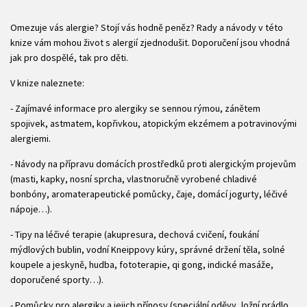
Omezuje vás alergie? Stojí vás hodně peněz? Rady a návody v této
knize vám mohou život s alergií zjednodušit. Doporučení jsou vhodná
jak pro dospělé, tak pro děti.
V knize naleznete:
- Zajímavé informace pro alergiky se sennou rýmou, zánětem
spojivek, astmatem, kopřivkou, atopickým ekzémem a potravinovými
alergiemi.
- Návody na přípravu domácích prostředků proti alergickým projevům
(masti, kapky, nosní sprcha, vlastnoručně vyrobené chladivé
bonbóny, aromaterapeutické pomůcky, čaje, domácí jogurty, léčivé
nápoje…).
- Tipy na léčivé terapie (akupresura, dechová cvičení, foukání
mýdlových bublin, vodní Kneippovy kúry, správné držení těla, solné
koupele a jeskyně, hudba, fototerapie, qi gong, indické masáže,
doporučené sporty…).
- Pomůcky pro alergiky a jejich přínosy (speciální oděvy, ložní prádlo,