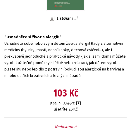
Young adult (SK)
Zahraniční literatura
Zdraví a životní styl
Listování
Všechny tituly
Usnadněte si život s alergií!
Usnadněte sobě nebo svým dětem život s alergií! Rady z alternativní
medicíny (bylinky, masti, nosní kapky, dechová cvičení...), ale i
překvapivě jednoduché a praktické návody - jak si sami doma můžete
vyrobit užitečné pomůcky k léčbě nebo relaxaci, jak dětem vyrobit
plastelínu nebo lepidlo z potravin (pokud jsou alergické na barviva) a
mnoho dalších kreativních a levných nápadů.
103 Kč
129 Kč
Běžně
ušetříte 26 Kč
Nedostupné