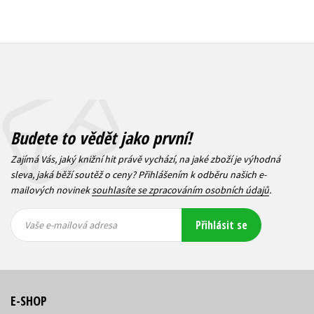
Budete to vědět jako první!
Zajímá Vás, jaký knižní hit právě vychází, na jaké zboží je výhodná
sleva, jaká běží soutěž o ceny? Přihlášením k odběru našich e-
mailových novinek
souhlasíte se zpracováním osobních údajů
.
Vaše e-
Vaše e-
Přihlásit se
mailová
mailová
Vaše e-mailová adresa
adresa
adresa
E-SHOP