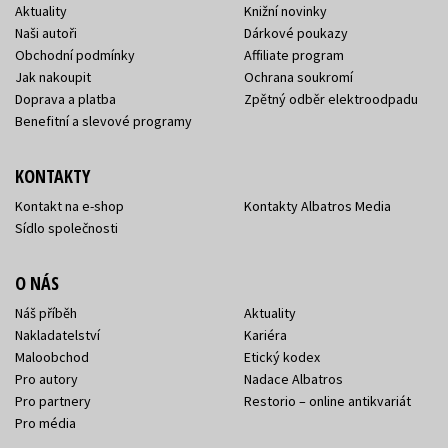
Aktuality
Knižní novinky
Naši autoři
Dárkové poukazy
Obchodní podmínky
Affiliate program
Jak nakoupit
Ochrana soukromí
Doprava a platba
Zpětný odběr elektroodpadu
Benefitní a slevové programy
KONTAKTY
Kontakt na e-shop
Kontakty Albatros Media
Sídlo společnosti
O NÁS
Náš příběh
Aktuality
Nakladatelství
Kariéra
Maloobchod
Etický kodex
Pro autory
Nadace Albatros
Pro partnery
Restorio – online antikvariát
Pro média