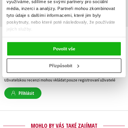
využíváme, sdílíme se svými partnery pro sociální
Obsah.pdf
PDF
média, inzerci a analýzy.
Partneři mohou zkombinovat
tyto údaje s dalšími informacemi, které jim byly
poskytnuty, nebo které poté následovaly, že používáte
jejich služby.
HODNOCENÍ ČTENÁŘŮ
Povolit vše
V současné době nejsou vytvořena žádná uživatelská hodnocení.
Přizpůsobit
Vaše hodnocení
Uživatelskou recenzi mohou vkládat pouze registrovaní uživatelé
Přihlásit
MOHLO BY VÁS TAKÉ ZAJÍMAT