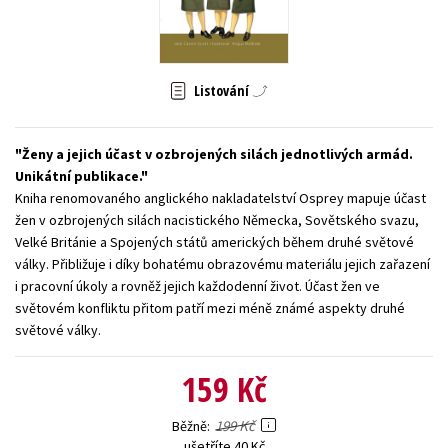
Young adult (SK)
Zahraniční literatura
Zdraví a životní styl
Všechny tituly
Listování
Ženy a jejich účast v ozbrojených silách jednotlivých armád.
Unikátní publikace.
Kniha renomovaného anglického nakladatelství Osprey mapuje účast
žen v ozbrojených silách nacistického Německa, Sovětského svazu,
Velké Británie a Spojených států amerických během druhé světové
války. Přibližuje i díky bohatému obrazovému materiálu jejich zařazení
i pracovní úkoly a rovněž jejich každodenní život. Účast žen ve
světovém konfliktu přitom patří mezi méně známé aspekty druhé
světové války.
159 Kč
199 Kč
Běžně
ušetříte 40 Kč