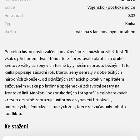
Edice
Vojensko - politická edice
Hmotnost
0,32
Typ
Kniha
Vazba
vázaná s laminovaným potahem
Po celou historii bylo válčení považováno za mužskou záležitost. To
však s příchodem dvacátého století přestávalo platit a za druhé
světové války už ženy v uniformě byly něčím naprosto běžným. Tato
kniha popisuje zásadní roli, kterou ženy sehrály v době těžkých
národních zkoušek, od odvážných stíhacích pilotek v nepřítelem
sužovaném Rusku po hrdinné spojenecké zdravotní sestry na
frontové linii. Množství pozoruhodných fotografií a celobarevných
kreseb detailně zobrazuje uniformy a vybavení britských,
amerických, německých i ruských žen, které se zúčastnily tohoto
konfliktu.
Ke stažení