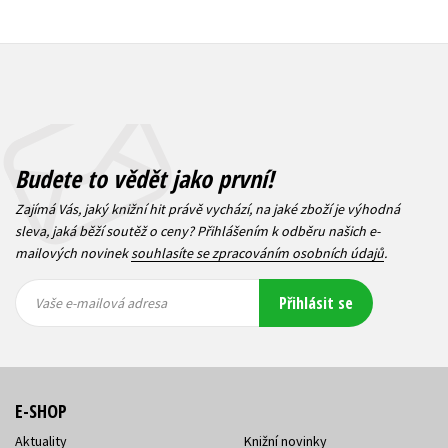
Budete to vědět jako první!
Zajímá Vás, jaký knižní hit právě vychází, na jaké zboží je výhodná
sleva, jaká běží soutěž o ceny? Přihlášením k odběru našich e-
mailových novinek
souhlasíte se zpracováním osobních údajů
.
Vaše e-
Vaše e-
Přihlásit se
mailová
mailová
Vaše e-mailová adresa
adresa
adresa
E-SHOP
Aktuality
Knižní novinky