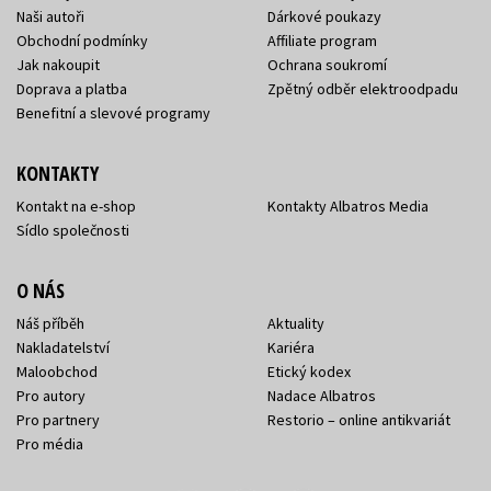
Naši autoři
Dárkové poukazy
Obchodní podmínky
Affiliate program
Jak nakoupit
Ochrana soukromí
Doprava a platba
Zpětný odběr elektroodpadu
Benefitní a slevové programy
KONTAKTY
Kontakt na e-shop
Kontakty Albatros Media
Sídlo společnosti
O NÁS
Náš příběh
Aktuality
Nakladatelství
Kariéra
Maloobchod
Etický kodex
Pro autory
Nadace Albatros
Pro partnery
Restorio – online antikvariát
Pro média