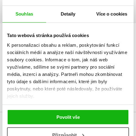
Obsah.pdf
Ukázka.pdf
PDF
PDF
Souhlas
Detaily
Více o cookies
Tato webová stránka používá cookies
HODNOCENÍ ČTENÁŘŮ
K personalizaci obsahu a reklam, poskytování funkcí
V současné době nejsou vytvořena žádná uživatelská hodnocení.
sociálních médií a analýze naší návštěvnosti využíváme
soubory cookies.
Informace o tom, jak náš web
využíváme, sdílíme se svými partnery pro sociální
Vaše hodnocení
média, inzerci a analýzy.
Partneři mohou zkombinovat
Uživatelskou recenzi mohou vkládat pouze registrovaní uživatelé
tyto údaje s dalšími informacemi, které jim byly
poskytnuty, nebo které poté následovaly, že používáte
Přihlásit
jejich služby.
Povolit vše
MOHLO BY VÁS TAKÉ ZAJÍMAT
Přizpůsobit