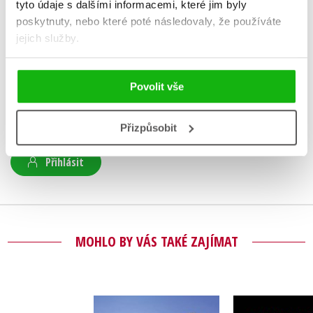
tyto údaje s dalšími informacemi, které jim byly
poskytnuty, nebo které poté následovaly, že používáte
HODNOCENÍ ČTENÁŘŮ
jejich služby.
V současné době nejsou vytvořena žádná uživatelská hodnocení.
Povolit vše
Vaše hodnocení
Přizpůsobit
Uživatelskou recenzi mohou vkládat pouze registrovaní uživatelé
Přihlásit
MOHLO BY VÁS TAKÉ ZAJÍMAT
Zápis