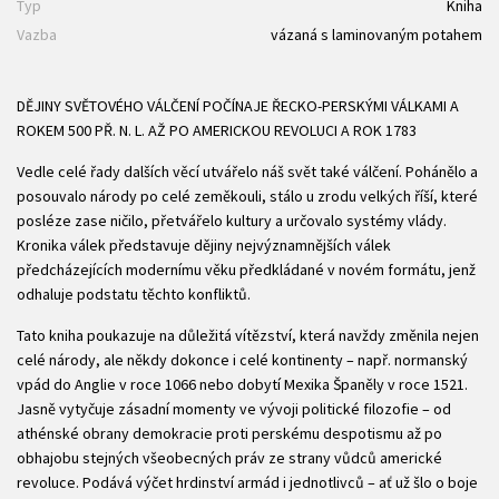
Typ
Kniha
Vazba
vázaná s laminovaným potahem
DĚJINY SVĚTOVÉHO VÁLČENÍ POČÍNAJE ŘECKO-PERSKÝMI VÁLKAMI A
ROKEM 500 PŘ. N. L. AŽ PO AMERICKOU REVOLUCI A ROK 1783
Vedle celé řady dalších věcí utvářelo náš svět také válčení. Pohánělo a
posouvalo národy po celé zeměkouli, stálo u zrodu velkých říší, které
posléze zase ničilo, přetvářelo kultury a určovalo systémy vlády.
Kronika válek představuje dějiny nejvýznamnějších válek
předcházejících modernímu věku předkládané v novém formátu, jenž
odhaluje podstatu těchto konfliktů.
Tato kniha poukazuje na důležitá vítězství, která navždy změnila nejen
celé národy, ale někdy dokonce i celé kontinenty – např. normanský
vpád do Anglie v roce 1066 nebo dobytí Mexika Španěly v roce 1521.
Jasně vytyčuje zásadní momenty ve vývoji politické filozofie – od
athénské obrany demokracie proti perskému despotismu až po
obhajobu stejných všeobecných práv ze strany vůdců americké
revoluce. Podává výčet hrdinství armád i jednotlivců – ať už šlo o boje