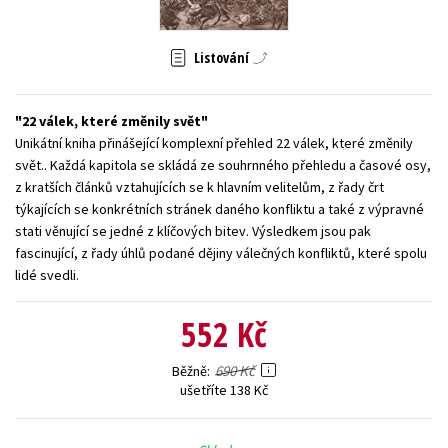
Young adult (SK)
Zahraniční literatura
Zdraví a životní styl
Listování
Všechny tituly
22 válek, které změnily svět
Unikátní kniha přinášející komplexní přehled 22 válek, které změnily
svět.. Každá kapitola se skládá ze souhrnného přehledu a časové osy,
z kratších článků vztahujících se k hlavním velitelům, z řady črt
týkajících se konkrétních stránek daného konfliktu a také z výpravné
stati věnující se jedné z klíčových bitev. Výsledkem jsou pak
fascinující, z řady úhlů podané dějiny válečných konfliktů, které spolu
lidé svedli.
552 Kč
690 Kč
Běžně
ušetříte 138 Kč