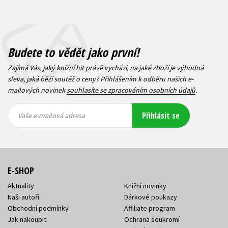
Budete to vědět jako první!
Zajímá Vás, jaký knižní hit právě vychází, na jaké zboží je výhodná
sleva, jaká běží soutěž o ceny? Přihlášením k odběru našich e-
mailových novinek
souhlasíte se zpracováním osobních údajů
.
Vaše e-
Vaše e-
Přihlásit se
mailová
mailová
Vaše e-mailová adresa
adresa
adresa
E-SHOP
Aktuality
Knižní novinky
Naši autoři
Dárkové poukazy
Obchodní podmínky
Affiliate program
Jak nakoupit
Ochrana soukromí