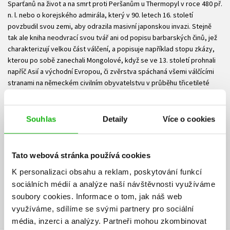
Sparťanů na život a na smrt proti Peršanům u Thermopyl v roce 480 př.
n. l. nebo o korejského admirála, který v 90. letech 16. století
povzbudil svou zemi, aby odrazila masivní japonskou invazi. Stejně
tak ale kniha neodvrací svou tvář ani od popisu barbarských činů, jež
charakterizují velkou část válčení, a popisuje například stopu zkázy,
kterou po sobě zanechali Mongolové, když se ve 13. století prohnali
napříč Asií a východní Evropou, či zvěrstva spáchaná všemi válčícími
stranami na německém civilním obyvatelstvu v průběhu třicetileté
války století sedmnáctého.
Tato kronika, představující tu nejlepší i nejhorší tvář lidství, poslouží
Souhlas
Detaily
Více o cookies
jako skvělý úvod pro začátečníky, zatímco zkušeným čtenářům
historické literatury poskytne nové pohledy na celou řadu známých i
méně známých konfliktů.
Tato webová stránka používá cookies
Ke stažení
K personalizaci obsahu a reklam, poskytování funkcí
sociálních médií a analýze naší návštěvnosti využíváme
Obsah.pdf
Ukázka.pdf
PDF
PDF
soubory cookies.
Informace o tom, jak náš web
využíváme, sdílíme se svými partnery pro sociální
média, inzerci a analýzy.
Partneři mohou zkombinovat