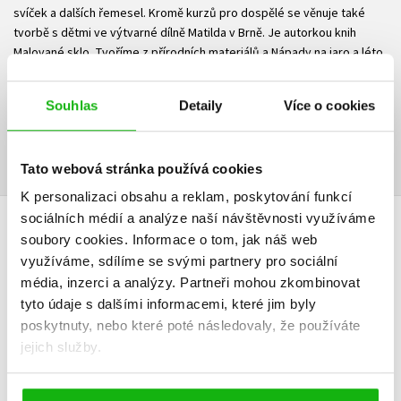
svíček a dalších řemesel. Kromě kurzů pro dospělé se věnuje také
tvorbě s dětmi ve výtvarné dílně Matilda v Brně. Je autorkou knih
Malované sklo, Tvoříme z přírodních materiálů a Nápady na jaro a léto.
Ke stažení
Souhlas
Detaily
Více o cookies
Obsah.pdf
Ukázka.pdf
PDF
PDF
Tato webová stránka používá cookies
K personalizaci obsahu a reklam, poskytování funkcí
sociálních médií a analýze naší návštěvnosti využíváme
HODNOCENÍ ČTENÁŘŮ
soubory cookies.
Informace o tom, jak náš web
využíváme, sdílíme se svými partnery pro sociální
V současné době nejsou vytvořena žádná uživatelská hodnocení.
média, inzerci a analýzy.
Partneři mohou zkombinovat
tyto údaje s dalšími informacemi, které jim byly
poskytnuty, nebo které poté následovaly, že používáte
Vaše hodnocení
jejich služby.
Uživatelskou recenzi mohou vkládat pouze registrovaní uživatelé