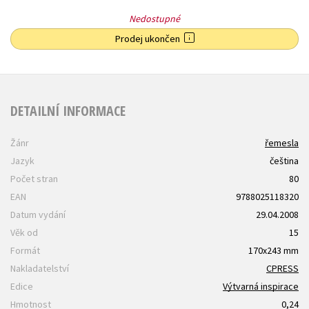
Nedostupné
Prodej ukončen
DETAILNÍ INFORMACE
Žánr
řemesla
Jazyk
čeština
Počet stran
80
EAN
9788025118320
Datum vydání
29.04.2008
Věk od
15
Formát
170x243 mm
Nakladatelství
CPRESS
Edice
Výtvarná inspirace
Hmotnost
0,24