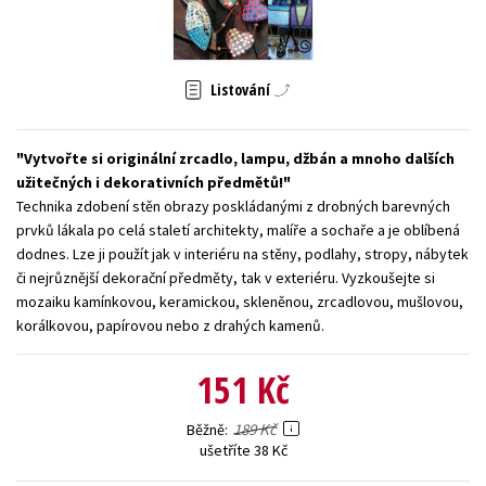
Young adult (SK)
Zahraniční literatura
Zdraví a životní styl
Všechny tituly
Listování
Vytvořte si originální zrcadlo, lampu, džbán a mnoho dalších
užitečných i dekorativních předmětů!
Technika zdobení stěn obrazy poskládanými z drobných barevných
prvků lákala po celá staletí architekty, malíře a sochaře a je oblíbená
dodnes. Lze ji použít jak v interiéru na stěny, podlahy, stropy, nábytek
či nejrůznější dekorační předměty, tak v exteriéru. Vyzkoušejte si
mozaiku kamínkovou, keramickou, skleněnou, zrcadlovou, mušlovou,
korálkovou, papírovou nebo z drahých kamenů.
151 Kč
189 Kč
Běžně
ušetříte 38 Kč