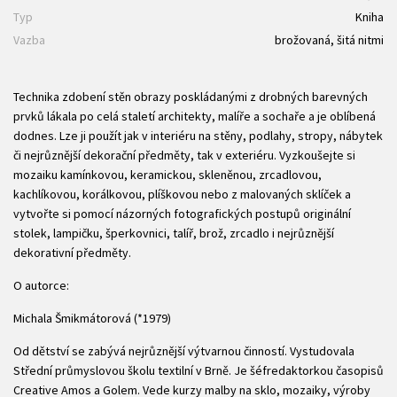
Typ
Kniha
Vazba
brožovaná, šitá nitmi
Technika zdobení stěn obrazy poskládanými z drobných barevných
prvků lákala po celá staletí architekty, malíře a sochaře a je oblíbená
dodnes. Lze ji použít jak v interiéru na stěny, podlahy, stropy, nábytek
či nejrůznější dekorační předměty, tak v exteriéru. Vyzkoušejte si
mozaiku kamínkovou, keramickou, skleněnou, zrcadlovou,
kachlíkovou, korálkovou, plíškovou nebo z malovaných sklíček a
vytvořte si pomocí názorných fotografických postupů originální
stolek, lampičku, šperkovnici, talíř, brož, zrcadlo i nejrůznější
dekorativní předměty.
O autorce:
Michala Šmikmátorová (*1979)
Od dětství se zabývá nejrůznější výtvarnou činností. Vystudovala
Střední průmyslovou školu textilní v Brně. Je šéfredaktorkou časopisů
Creative Amos a Golem. Vede kurzy malby na sklo, mozaiky, výroby