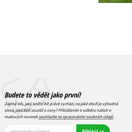
Budete to vědět jako první!
Zajímá Vás, jaký knižní hit právě vychází, na jaké zboží je výhodná
sleva, jaká běží soutěž o ceny? Přihlášením k odběru našich e-
mailových novinek
souhlasíte se zpracováním osobních údajů
.
Vaše e-
Vaše e-
Přihlásit se
mailová
mailová
Vaše e-mailová adresa