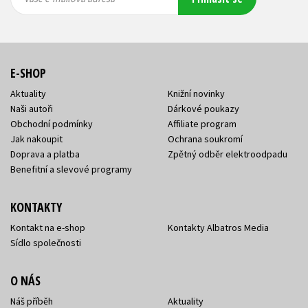
adresa
adresa
E-SHOP
Aktuality
Knižní novinky
Naši autoři
Dárkové poukazy
Obchodní podmínky
Affiliate program
Jak nakoupit
Ochrana soukromí
Doprava a platba
Zpětný odběr elektroodpadu
Benefitní a slevové programy
KONTAKTY
Kontakt na e-shop
Kontakty Albatros Media
Sídlo společnosti
O NÁS
Náš příběh
Aktuality