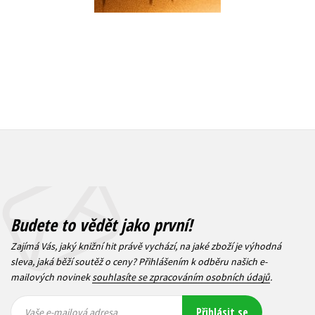
Budete to vědět jako první!
Zajímá Vás, jaký knižní hit právě vychází, na jaké zboží je výhodná
sleva, jaká běží soutěž o ceny? Přihlášením k odběru našich e-
mailových novinek
souhlasíte se zpracováním osobních údajů
.
Vaše e-
Vaše e-
Přihlásit se
mailová
mailová
Vaše e-mailová adresa