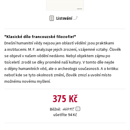
Young adult (SK)
Zahraniční literatura
Zdraví a životní styl
Listování
Všechny tituly
Klasické dílo francouzské filozofie!
Dnešní humanitní vědy nejsou jen oblastí vědění: jsou praktikami
a institucemi. M. F. analyzuje jejich zrození, vzájemné vztahy. Člověk
se objevil v našem vědění nedávno. Nebyl objektem zájmu po
tisíceletí: zrodil se díky proměně naší kultury. V tomto díle nejde
o dějiny humanitních věd, ale o archeologii současnosti. A o kritiku:
neboť kde se tyto okolnosti změní, člověk zmizí a uvolní místo
možnému novému myšlení.
375 Kč
469 Kč
Běžně
ušetříte 94 Kč