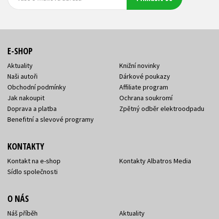
adresa
adresa
E-SHOP
Aktuality
Knižní novinky
Naši autoři
Dárkové poukazy
Obchodní podmínky
Affiliate program
Jak nakoupit
Ochrana soukromí
Doprava a platba
Zpětný odběr elektroodpadu
Benefitní a slevové programy
KONTAKTY
Kontakt na e-shop
Kontakty Albatros Media
Sídlo společnosti
O NÁS
Náš příběh
Aktuality