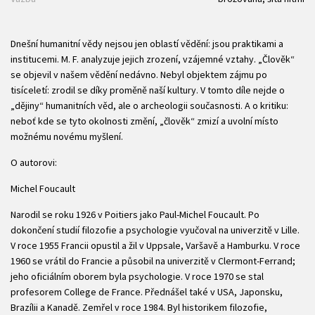
Dnešní humanitní vědy nejsou jen oblastí vědění: jsou praktikami a
institucemi. M. F. analyzuje jejich zrození, vzájemné vztahy. „Člověk“
se objevil v našem vědění nedávno. Nebyl objektem zájmu po
tisíceletí: zrodil se díky proměně naší kultury. V tomto díle nejde o
„dějiny“ humanitních věd, ale o archeologii současnosti. A o kritiku:
neboť kde se tyto okolnosti změní, „člověk“ zmizí a uvolní místo
možnému novému myšlení.
O autorovi:
Michel Foucault
Narodil se roku 1926 v Poitiers jako Paul-Michel Foucault. Po
dokončení studií filozofie a psychologie vyučoval na univerzitě v Lille.
V roce 1955 Francii opustil a žil v Uppsale, Varšavě a Hamburku. V roce
1960 se vrátil do Francie a působil na univerzitě v Clermont-Ferrand;
jeho oficiálním oborem byla psychologie. V roce 1970 se stal
profesorem College de France. Přednášel také v USA, Japonsku,
Brazílii a Kanadě. Zemřel v roce 1984. Byl historikem filozofie,