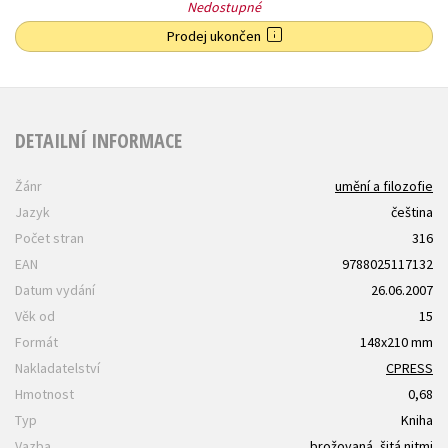
Nedostupné
Prodej ukončen
DETAILNÍ INFORMACE
Žánr
umění a filozofie
Jazyk
čeština
Počet stran
316
EAN
9788025117132
Datum vydání
26.06.2007
Věk od
15
Formát
148x210 mm
Nakladatelství
CPRESS
Hmotnost
0,68
Typ
Kniha
Vazba
brožovaná, šitá nitmi