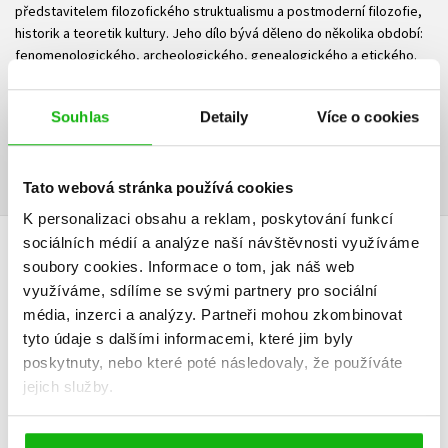
představitelem filozofického struktualismu a postmoderní filozofie,
historik a teoretik kultury. Jeho dílo bývá děleno do několika období:
fenomenologického, archeologického, genealogického a etického.
Ke stažení
Souhlas
Detaily
Více o cookies
Obsah.pdf
PDF
Tato webová stránka používá cookies
K personalizaci obsahu a reklam, poskytování funkcí
sociálních médií a analýze naší návštěvnosti využíváme
HODNOCENÍ ČTENÁŘŮ
soubory cookies.
Informace o tom, jak náš web
využíváme, sdílíme se svými partnery pro sociální
V současné době nejsou vytvořena žádná uživatelská hodnocení.
média, inzerci a analýzy.
Partneři mohou zkombinovat
tyto údaje s dalšími informacemi, které jim byly
poskytnuty, nebo které poté následovaly, že používáte
Vaše hodnocení
jejich služby.
Uživatelskou recenzi mohou vkládat pouze registrovaní uživatelé