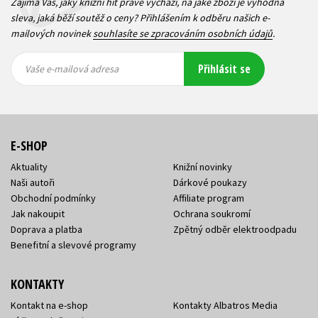
Zajímá Vás, jaký knižní hit právě vychází, na jaké zboží je výhodná
sleva, jaká běží soutěž o ceny? Přihlášením k odběru našich e-
mailových novinek
souhlasíte se zpracováním osobních údajů
.
Vaše e-
Vaše e-
Přihlásit se
mailová
mailová
Vaše e-mailová adresa
adresa
adresa
E-SHOP
Aktuality
Knižní novinky
Naši autoři
Dárkové poukazy
Obchodní podmínky
Affiliate program
Jak nakoupit
Ochrana soukromí
Doprava a platba
Zpětný odběr elektroodpadu
Benefitní a slevové programy
KONTAKTY
Kontakt na e-shop
Kontakty Albatros Media