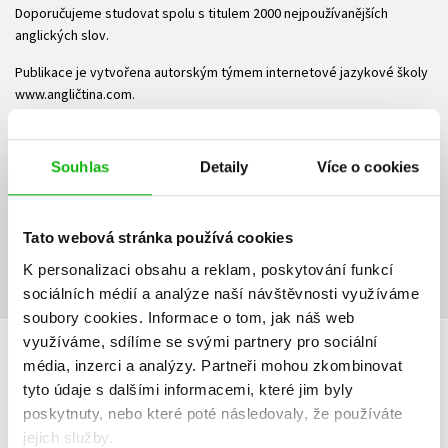
Doporučujeme studovat spolu s titulem 2000 nejpoužívanějších
anglických slov.
Publikace je vytvořena autorským týmem internetové jazykové školy
www.angličtina.com.
O autorech:
Souhlas
Detaily
Více o cookies
Autoři projektu pod vedením Petra Špirka a Karla Jamese Pratera mají
již více než desetileté zkušenosti s výukou angličtiny. Své poznatky
nyní spojují s moderní technologií a připravují multimediální učebnice
(audio, video, animace, interaktivní cvičení) speciálně určené pro
Tato webová stránka používá cookies
české studenty.
K personalizaci obsahu a reklam, poskytování funkcí
sociálních médií a analýze naší návštěvnosti využíváme
soubory cookies.
Informace o tom, jak náš web
využíváme, sdílíme se svými partnery pro sociální
HODNOCENÍ ČTENÁŘŮ
média, inzerci a analýzy.
Partneři mohou zkombinovat
tyto údaje s dalšími informacemi, které jim byly
poskytnuty, nebo které poté následovaly, že používáte
V současné době nejsou vytvořena žádná uživatelská hodnocení.
jejich služby.