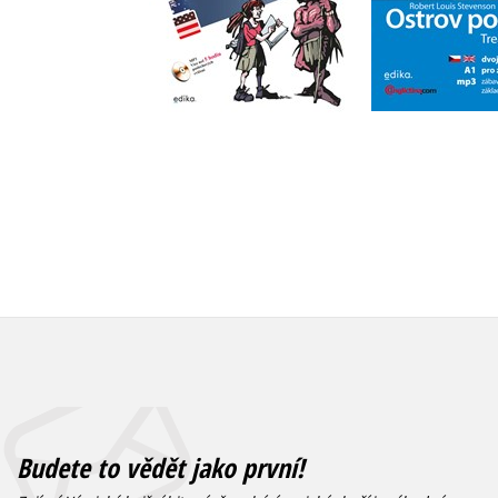
Do košík
Do košíku
199 Kč
2
399 Kč
499 Kč
Budete to vědět jako první!