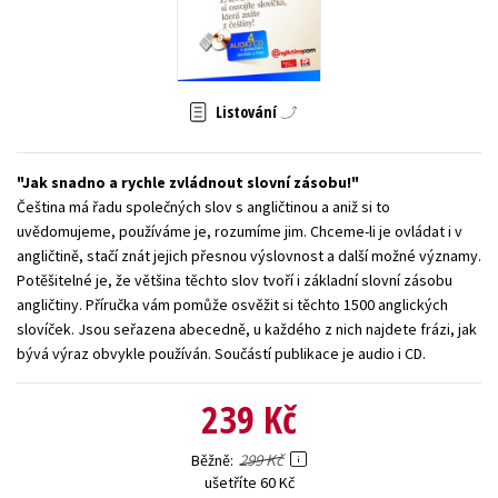
Young adult (SK)
Zahraniční literatura
Zdraví a životní styl
Všechny tituly
Listování
Jak snadno a rychle zvládnout slovní zásobu!
Čeština má řadu společných slov s angličtinou a aniž si to
uvědomujeme, používáme je, rozumíme jim. Chceme-li je ovládat i v
angličtině, stačí znát jejich přesnou výslovnost a další možné významy.
Potěšitelné je, že většina těchto slov tvoří i základní slovní zásobu
angličtiny. Příručka vám pomůže osvěžit si těchto 1500 anglických
slovíček. Jsou seřazena abecedně, u každého z nich najdete frázi, jak
bývá výraz obvykle používán. Součástí publikace je audio i CD.
239 Kč
299 Kč
Běžně
ušetříte 60 Kč