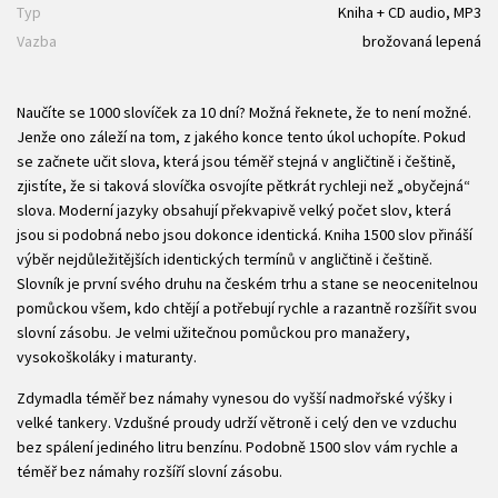
Typ
Kniha + CD audio, MP3
Vazba
brožovaná lepená
Naučíte se 1000 slovíček za 10 dní? Možná řeknete, že to není možné.
Jenže ono záleží na tom, z jakého konce tento úkol uchopíte. Pokud
se začnete učit slova, která jsou téměř stejná v angličtině i češtině,
zjistíte, že si taková slovíčka osvojíte pětkrát rychleji než „obyčejná“
slova. Moderní jazyky obsahují překvapivě velký počet slov, která
jsou si podobná nebo jsou dokonce identická. Kniha 1500 slov přináší
výběr nejdůležitějších identických termínů v angličtině i češtině.
Slovník je první svého druhu na českém trhu a stane se neocenitelnou
pomůckou všem, kdo chtějí a potřebují rychle a razantně rozšířit svou
slovní zásobu. Je velmi užitečnou pomůckou pro manažery,
vysokoškoláky i maturanty.
Zdymadla téměř bez námahy vynesou do vyšší nadmořské výšky i
velké tankery. Vzdušné proudy udrží větroně i celý den ve vzduchu
bez spálení jediného litru benzínu. Podobně 1500 slov vám rychle a
téměř bez námahy rozšíří slovní zásobu.