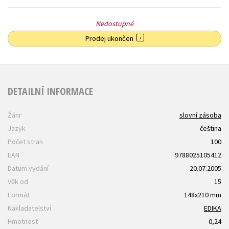
Nedostupné
Prodej ukončen
DETAILNÍ INFORMACE
Žánr
slovní zásoba
Jazyk
čeština
Počet stran
100
EAN
9788025105412
Datum vydání
20.07.2005
Věk od
15
Formát
148x210 mm
Nakladatelství
EDIKA
Hmotnost
0,24