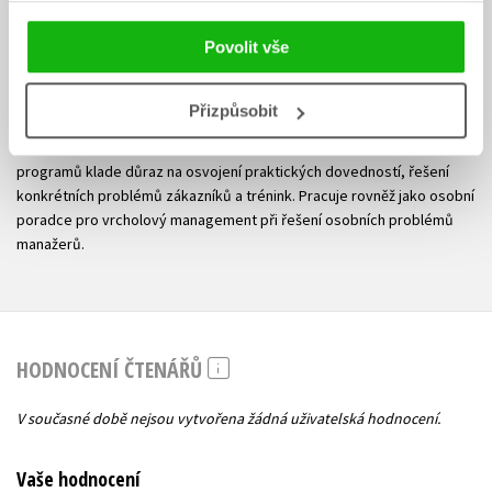
PhDr. Vojtěch Černý, Ph.D., psycholog, psychoterapeut, firemní
konzultant, trenér rozvoje psychosociálních dovedností. Téměř 15 let
Povolit vše
se věnuje přípravě a realizaci rozvojových programů pro různé
profese (dělníci, mistři, sekretářky, obchodníci, management) v
rozličných oborech (strojírenských, telekomunikačních,
Přizpůsobit
automobilových, chemických, textilních, farmakologických,
zemědělských, finančních,...) v celé republice. V rámci těchto
programů klade důraz na osvojení praktických dovedností, řešení
konkrétních problémů zákazníků a trénink. Pracuje rovněž jako osobní
poradce pro vrcholový management při řešení osobních problémů
manažerů.
HODNOCENÍ ČTENÁŘŮ
V současné době nejsou vytvořena žádná uživatelská hodnocení.
Vaše hodnocení