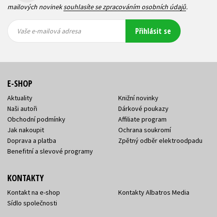
mailových novinek
souhlasíte se zpracováním osobních údajů
.
Vaše e-
Vaše e-
Přihlásit se
mailová
mailová
Vaše e-mailová adresa
adresa
adresa
E-SHOP
Aktuality
Knižní novinky
Naši autoři
Dárkové poukazy
Obchodní podmínky
Affiliate program
Jak nakoupit
Ochrana soukromí
Doprava a platba
Zpětný odběr elektroodpadu
Benefitní a slevové programy
KONTAKTY
Kontakt na e-shop
Kontakty Albatros Media
Sídlo společnosti