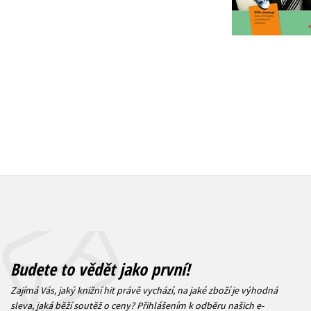
Do košíku
Do košík
319 Kč
359 Kč
399 Kč
4
Budete to vědět jako první!
Zajímá Vás, jaký knižní hit právě vychází, na jaké zboží je výhodná
sleva, jaká běží soutěž o ceny? Přihlášením k odběru našich e-