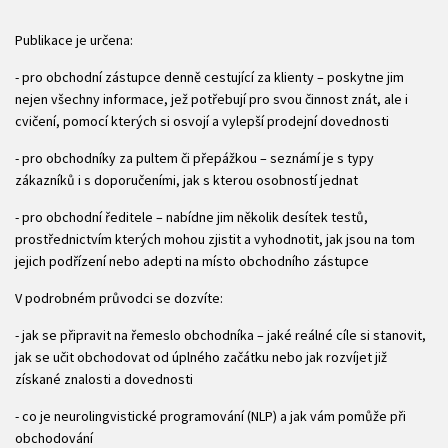
Publikace je určena:
- pro obchodní zástupce denně cestující za klienty – poskytne jim
nejen všechny informace, jež potřebují pro svou činnost znát, ale i
cvičení, pomocí kterých si osvojí a vylepší prodejní dovednosti
- pro obchodníky za pultem či přepážkou – seznámí je s typy
zákazníků i s doporučeními, jak s kterou osobností jednat
- pro obchodní ředitele – nabídne jim několik desítek testů,
prostřednictvím kterých mohou zjistit a vyhodnotit, jak jsou na tom
jejich podřízení nebo adepti na místo obchodního zástupce
V podrobném průvodci se dozvíte:
- jak se připravit na řemeslo obchodníka – jaké reálné cíle si stanovit,
jak se učit obchodovat od úplného začátku nebo jak rozvíjet již
získané znalosti a dovednosti
- co je neurolingvistické programování (NLP) a jak vám pomůže při
obchodování