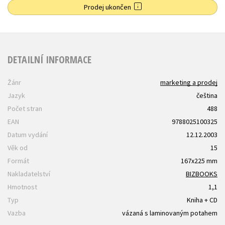
Prodej ukončen
DETAILNÍ INFORMACE
Žánr
marketing a prodej
Jazyk
čeština
Počet stran
488
EAN
9788025100325
Datum vydání
12.12.2003
Věk od
15
Formát
167x225 mm
Nakladatelství
BIZBOOKS
Hmotnost
1,1
Typ
Kniha + CD
Vazba
vázaná s laminovaným potahem