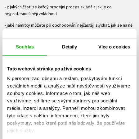
- z jakých částí se každý prodejní proces skládá a jak je co
nejprofesionálněji zvládnout
- jaké námitky můžete při obchodování nejčastěji slýchat, jak se na ně
připravit a jak je s úspěchem zdolat
- co je metoda SPIN, metoda AIDA a metoda mlčení
Souhlas
Detaily
Více o cookies
- jak vám neverbální signály pomohou poznat, co si ve skutečnosti váš
protějšek myslí
Tato webová stránka používá cookies
- do jakých kategorií řadíme lidské osobnosti a co na kterou osobnost
K personalizaci obsahu a reklam, poskytování funkcí
nejvíce platí
sociálních médií a analýze naší návštěvnosti využíváme
- jak v obchodě využít znalost lidských emocí.
soubory cookies.
Informace o tom, jak náš web
využíváme, sdílíme se svými partnery pro sociální
V každé kapitole naleznete řadu testů, prostřednictvím kterých
média, inzerci a analýzy.
Partneři mohou zkombinovat
zjistíte, jak jste na tom s danou znalostí a dovedností. Cvičení, které
tyto údaje s dalšími informacemi, které jim byly
následuje, vám pomůže procvičit si místo, kde si nejste úplně
poskytnuty, nebo které poté následovaly, že používáte
O autorovi:
jejich služby.