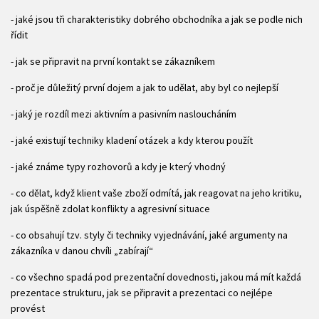
- jaké jsou tři charakteristiky dobrého obchodníka a jak se podle nich
řídit
- jak se připravit na první kontakt se zákazníkem
- proč je důležitý první dojem a jak to udělat, aby byl co nejlepší
- jaký je rozdíl mezi aktivním a pasivním nasloucháním
- jaké existují techniky kladení otázek a kdy kterou použít
- jaké známe typy rozhovorů a kdy je který vhodný
- co dělat, když klient vaše zboží odmítá, jak reagovat na jeho kritiku,
jak úspěšně zdolat konflikty a agresivní situace
- co obsahují tzv. styly či techniky vyjednávání, jaké argumenty na
zákazníka v danou chvíli „zabírají“
- co všechno spadá pod prezentační dovednosti, jakou má mít každá
prezentace strukturu, jak se připravit a prezentaci co nejlépe
provést