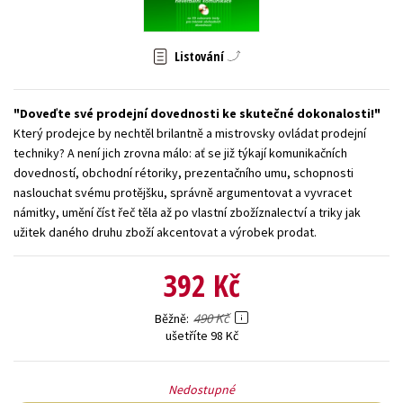
Young adult (SK)
Zahraniční literatura
Zdraví a životní styl
Listování
Všechny tituly
Doveďte své prodejní dovednosti ke skutečné dokonalosti!
Který prodejce by nechtěl brilantně a mistrovsky ovládat prodejní
techniky? A není jich zrovna málo: ať se již týkají komunikačních
dovedností, obchodní rétoriky, prezentačního umu, schopnosti
naslouchat svému protějšku, správně argumentovat a vyvracet
námitky, umění číst řeč těla až po vlastní zbožíznalectví a triky jak
užitek daného druhu zboží akcentovat a výrobek prodat.
392 Kč
490 Kč
Běžně
ušetříte 98 Kč
Nedostupné