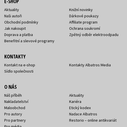
E-SHOP
Aktuality
Knižní novinky
Naši autoři
Dárkové poukazy
Obchodní podmínky
Affiliate program
Jak nakoupit
Ochrana soukromí
Doprava a platba
Zpětný odběr elektroodpadu
Benefitní a slevové programy
KONTAKTY
Kontakt na e-shop
Kontakty Albatros Media
Sídlo společnosti
O NÁS
Náš příběh
Aktuality
Nakladatelství
Kariéra
Maloobchod
Etický kodex
Pro autory
Nadace Albatros
Pro partnery
Restorio – online antikvariát
Pro média