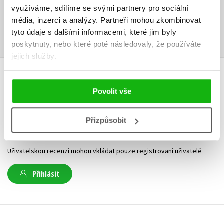
využíváme, sdílíme se svými partnery pro sociální
média, inzerci a analýzy.
Partneři mohou zkombinovat
Příloha.ZIP
Ukázka.pdf
ZIP
PDF
tyto údaje s dalšími informacemi, které jim byly
poskytnuty, nebo které poté následovaly, že používáte
jejich služby.
HODNOCENÍ ČTENÁŘŮ
Povolit vše
V současné době nejsou vytvořena žádná uživatelská hodnocení.
Přizpůsobit
Vaše hodnocení
Uživatelskou recenzi mohou vkládat pouze registrovaní uživatelé
Přihlásit