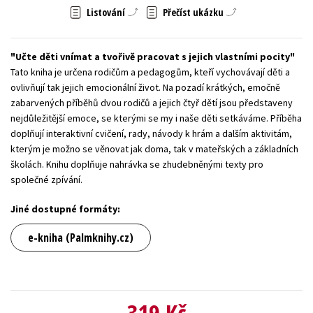
Listování
Přečíst ukázku
Young adult (SK)
Zahraniční literatura
Zdraví a životní styl
Všechny tituly
Učte děti vnímat a tvořivě pracovat s jejich vlastními pocity
Tato kniha je určena rodičům a pedagogům, kteří vychovávají děti a
ovlivňují tak jejich emocionální život. Na pozadí krátkých, emočně
zabarvených příběhů dvou rodičů a jejich čtyř dětí jsou představeny
nejdůležitější emoce, se kterými se my i naše děti setkáváme. Příběha
doplňují interaktivní cvičení, rady, návody k hrám a dalším aktivitám,
kterým je možno se věnovat jak doma, tak v mateřských a základních
školách. Knihu doplňuje nahrávka se zhudebněnými texty pro
společné zpívání.
Jiné dostupné formáty:
e-kniha (Palmknihy.cz)
319 Kč