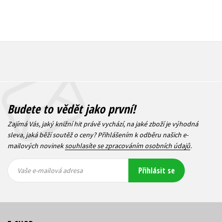
Budete to vědět jako první!
Zajímá Vás, jaký knižní hit právě vychází, na jaké zboží je výhodná
sleva, jaká běží soutěž o ceny? Přihlášením k odběru našich e-
mailových novinek
souhlasíte se zpracováním osobních údajů
.
Vaše e-
Vaše e-
Přihlásit se
mailová
mailová
Vaše e-mailová adresa
adresa
adresa