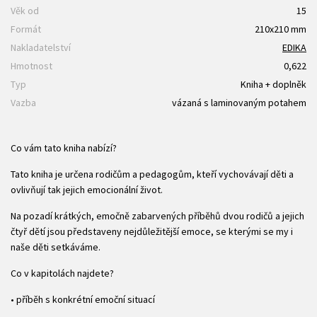
Věk od
15
Formát
210x210 mm
Nakladatelství
EDIKA
Hmotnost
0,622
Typ
Kniha + doplněk
Vazba
vázaná s laminovaným potahem
Co vám tato kniha nabízí?
Tato kniha je určena rodičům a pedagogům, kteří vychovávají děti a
ovlivňují tak jejich emocionální život.
Na pozadí krátkých, emočně zabarvených příběhů dvou rodičů a jejich
čtyř dětí jsou představeny nejdůležitější emoce, se kterými se my i
naše děti setkáváme.
Co v kapitolách najdete?
• příběh s konkrétní emoční situací