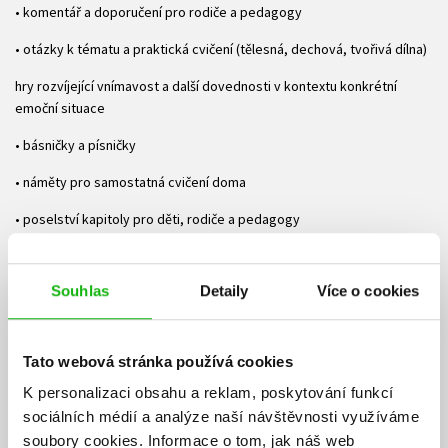
• komentář a doporučení pro rodiče a pedagogy
• otázky k tématu a praktická cvičení (tělesná, dechová, tvořivá dílna)
hry rozvíjející vnímavost a další dovednosti v kontextu konkrétní
emoční situace
• básničky a písničky
• náměty pro samostatná cvičení doma
• poselství kapitoly pro děti, rodiče a pedagogy
Co je poselstvím této knihy?
Souhlas
Detaily
Více o cookies
Pomoci rodičům, pedagogům a všem, kteří vstupují do života dětí,
rozvíjet u nich zvídavost, otevřenou mysl, sebedůvěru a sebepřijetí,
zvládání strachu a dalších silných emocí, schopnost soustředění a
nalézání klidu, schopnost objektivního vnímání toho, co se děje uvnitř
Tato webová stránka používá cookies
nás i vně, schopnost naladit se na emoce blízkých, rozvíjet soucit a
K personalizaci obsahu a reklam, poskytování funkcí
laskavost, sociální kompetence a pocit sounáležitosti.
sociálních médií a analýze naší návštěvnosti využíváme
soubory cookies.
Informace o tom, jak náš web
Ke stažení